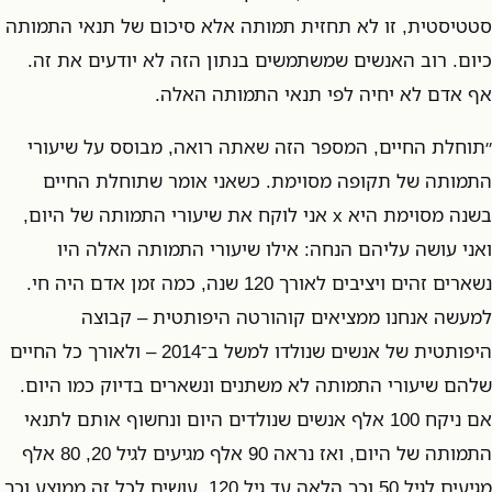
סטטיסטית, זו לא תחזית תמותה אלא סיכום של תנאי התמותה
כיום. רוב האנשים שמשתמשים בנתון הזה לא יודעים את זה.
אף אדם לא יחיה לפי תנאי התמותה האלה.
״תוחלת החיים, המספר הזה שאתה רואה, מבוסס על שיעורי
התמותה של תקופה מסוימת. כשאני אומר שתוחלת החיים
בשנה מסוימת היא x אני לוקח את שיעורי התמותה של היום,
ואני עושה עליהם הנחה: אילו שיעורי התמותה האלה היו
נשארים זהים ויציבים לאורך 120 שנה, כמה זמן אדם היה חי.
למעשה אנחנו ממציאים קוהורטה היפותטית – קבוצה
היפותטית של אנשים שנולדו למשל ב־2014 – ולאורך כל החיים
שלהם שיעורי התמותה לא משתנים ונשארים בדיוק כמו היום.
אם ניקח 100 אלף אנשים שנולדים היום ונחשוף אותם לתנאי
התמותה של היום, ואז נראה 90 אלף מגיעים לגיל 20, 80 אלף
מגיעים לגיל 50 וכך הלאה עד גיל 120. עושים לכל זה ממוצע וכך