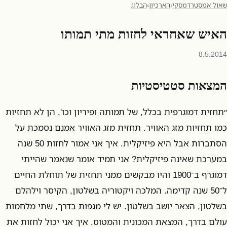
שאול אמסטרדמסקי
›
הארכיון
›
הבלוג
האיש שאחראי לחזות מתי תמותו
8.5.2014
המצאות סטטיסטיות
״תחזית דמוגרפית בכלל, של תמותה ופיריון וכו', הן לא תחזיות
כמו תחזיות מזג האוויר. תחזית מזג האוויר אמנם נסמכת על
הסתברות אבל היא פיזיקלית. איך אני אמור לחזות 50 שנה
במערכת שאינה פיזיקלית? אני תמיד אומר שנאמר שהייתי
דמוגרף ב־1900 והיו מבקשים ממני תחזית של תוחלת החיים
ל־50 שנה קדימה. המלכה ויקטוריה בשלטון, הקיסר וילהלם
בשלטון, הצאר יושב בשלטון. יש לי מגפות בדרך, שתי מלחמות
עולם בדרך, המצאת המכונית והמטוס. איך אני יכול לחזות את