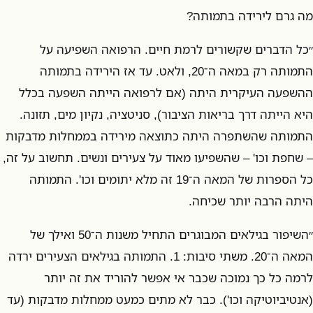
מה גרם לירידה בתמותה?
״כל הדברים שקשורים לרמת חיים. הרפואה השפיעה על
התמותה רק במאה ה־20, ולאט. עד אז הירידה בתמותה
ההשפעה העיקרית היתה (אם לרפואה הייתה השפעה בכלל
היא הייתה דרך בריאות הציבור), סניטציה, נקיון מים, תזונה.
התמותה שהשתפרה היתה כתוצאה מירידה בממחלות מדבקות
– שחפת וכו' – שהשפיעו מאוד על צעירים ונשים. תחשוב על זה,
כל הספרות של המאה ה־19 זה מלא יתומים וכו'. התמותה
היתה הרבה יותר שכיחה.
״השיפור בגילאים המבוגרים התחיל משנות ה־50 ואילך של
המאה ה־20. משתי סיבות: 1. התמותה בגילאים הצעירים ירדה
לרמה כל כך נמוכה שכבר אי אפשר להוריד את זה יותר
(אנטיביוטיקה וכו'). כבר לא מתים כמעט ממחלות מדבקות (עד