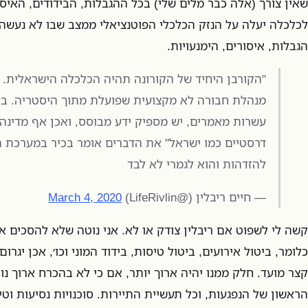
שאין צורך (אלה כבר מלים שלי) בכל ההגבלות, הבידודים, האיסו
לכלכלה יעלה על הנזק הכלכלי הפוטנציאלי ממצב שבו לא נעשה 
הגבלות, איסורים, הימנעויות.
"הקורבן היחיד של הקורונה תהיה הכלכלה הישראלית.
מנהלת חבורה לא מקצועית שפועלת מתוך היסטריה. ב
עשרות מאמרים, יש מספיק ידע מבוסס, ואכן אף מדינה
דרסטיים כמו ישראל" את הדברים אומר בכיר במערכת 
להזדהות והוא לגמרי לא לבד
— חיים ריבלין (@LifeRivlin)
March 4, 2020
קשה לי לשפוט אם ריבלין צודק או לא. אני נוטה שלא להסכים אי
כלומר, ביטול אירועים, ביטול טיסות, בידוד המוני וכו׳, אכן יגרו
קצר מועד. חלק ממנו יהיה ארוך יותר, אם כי לא בהכרח ארוך נ
הראשון של הנפגעות, וכל תעשיית התיירות. סוכנויות נסיעות וטיו