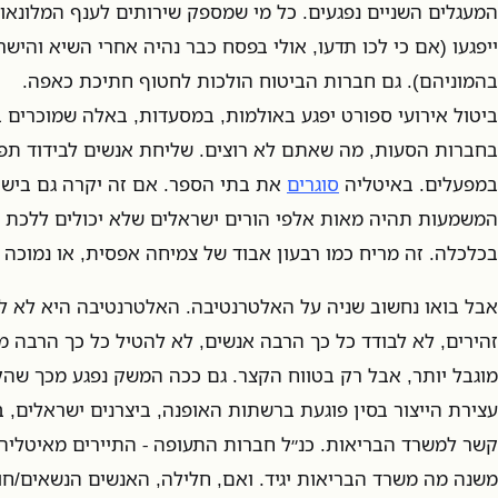
המעגלים השניים נפגעים. כל מי שמספק שירותים לענף המלונאו
ייפגעו (אם כי לכו תדעו, אולי בפסח כבר נהיה אחרי השיא והי
בהמוניהם). גם חברות הביטוח הולכות לחטוף חתיכת כאפה.
ביטול אירועי ספורט יפגע באולמות, במסעדות, באלה שמוכרים בי
בחברות הסעות, מה שאתם לא רוצים. שליחת אנשים לבידוד תפ
במפעלים. באיטליה
סוגרים
את בתי הספר. אם זה יקרה גם בישרא
המשמעות תהיה מאות אלפי הורים ישראלים שלא יכולים ללכת ל
בכלכלה. זה מריח כמו רבעון אבוד של צמיחה אפסית, או נמוכה 
אבל בואו נחשוב שניה על האלטרנטיבה. האלטרנטיבה היא לא ל
זהירים, לא לבודד כל כך הרבה אנשים, לא להטיל כל כך הרבה מ
מוגבל יותר, אבל רק בטווח הקצר. גם ככה המשק נפגע מכך שה
עצירת הייצור בסין פוגעת ברשתות האופנה, ביצרנים ישראלים, ב
קשר למשרד הבריאות. כנ״ל חברות התעופה - התיירים מאיטליה ל
משנה מה משרד הבריאות יגיד. ואם, חלילה, האנשים הנשאים/חו