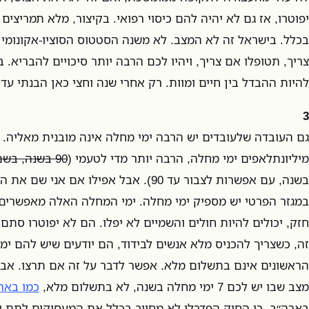
יפוטרו, אז גם לא יהיה להם כיסוי רפואי. בקיצור, מלא תמריצים
בכלל. בישראל זה לא המצב. לא משנה הסטטוס הסוציו-אקונומי
צריך, תטופלו אם צריך, ויהיו לכם הרבה יותר סיכויים להבריא. בח
להיות ההבדל בין חיים ומוות. רק אחרי שנה וחצי כאן הבנתי עד 
3
גם העובדה שלעובדים יש הרבה ימי מחלה אינה מובנית מאליה. ל
מיליונתלאפים ימי מחלה, הרבה יותר מדי לטעמי (
90 בשנה, בשם אלוהים
בשנה, עם אפשרות לצבור עד 90). אבל אפילו אם
במגזר הפרטי יש מספיק ימי מחלה. ימי המחלה האלה מאפשרים
חזק, יכולים להיות חולים והשמיים לא יפלו. הם לא יפוטרו סתם 
זה, כשצריך להכניס מלא אנשים לבידוד, הם יודעים שיש להם ימי 
הראשונים אינם בתשלום מלא. אפשר לדבר על זה אם תרצו. אבל
מצב שבו יש לכם 7 ימי מחלה בשנה, לא בתשלום מלא,
כמו באר
בארה״ב, כי החוק הפדרלי לא מחייב בכלל את המעסיקים לתת י