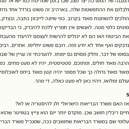
המבנה של המערכת יצר מצב שבו בזמן שמדינות כמו ישראל מנס
ולבלום את ההתפשטות שלה, בארה״ב זה פשוט בורדל אחד גדול.
הולכים להשתנות מאוד בקרוב. כפי שיונה לייבזון כתבה, ובצדק
מוטים כלפי מטה. לאנשים אין תמריץ ללכת להיבדק, כי הבדיקות 
את הביטוח ו/או הם לא יכולים להרשות לעצמם להיעדר מהעבוד
נדבקים ואף אחד לא יודע מזה. רובם פשוט יחלימו. אחרים, רבי
בסופו של דבר, וחלק מסוים גם ימותו. להערכתי זה עניין של שבו
הרבה מאוד חולים, ומתוכם, סטטיסטית, יהיו לא מעט מתים. כמה?
מאוד מאוד גדולה כך שכל מספר יהיה קטן מאוד ביחס לאוכלוסיה
עולם ומלואו, ויהיו כאן לא מעט כאלה, די מהר.
5
אז האם משרד הבריאות הישראלי זלג להיסטריה או לא?
חיים ריבלין חושב שכן. מוקדם יותר יום הוא צייץ בטוויטר שהוא
עלומי שם במשרד הבריאות שחושבים ככה, שמנכ״ל משרד הבריאו