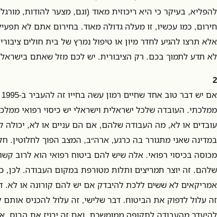
להפליא, בעיקר כי היא ריכוזית מאוד (וגם, מצער להודות, מורגל
חירום, כמו עכשיו, זו מעלה גדולה מאוד. בחירום אתם לא תפעי
אלא תרצו להגיע לחדר מיון או טיפול נמרץ של בית חולים ציבור
לא תדע לתמוך בכם. רק הציבורית. יש לכם מזל שאתם בישראל.
2
אם
ממלכתי. העובדה שלכל ישראלית וישראלי יש כיסוי רפואי ממל
עובדים או לא, מה העבודה שלהם, אם הם עניים או לא, יכולה לה
במדינה שאני מתגורר בה כרגע, ארה״ב, המצב הפוך לחלוטין. חל
מכוסה בכיסוי רפואי. אלה שיש להם ביטוח רפואי הוא לרוב קש
שלהם. זה יוצר תמריצים ותלות מטורפת במקום העבודה. לכן, כמ
אמריקאים לא ששים ללכת להיבדק אם יש להם קורונה או לא. דבר
זה עלול לדפוק את הביטוח. דבר שלישי, זה עלול להכניס אותם 
להיעדר מהעבודה לתקופה ממומשכת, ואם זה ירגיז את הבוס, או 