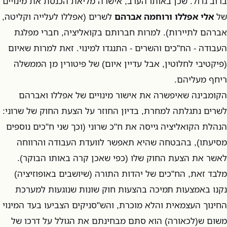
ברוב גדול. שכן באותו הערב, אישרה מליאת הכנסת את מינויים
של
אלי אפללו ורוחמה אברהם
לשרים (אפללו לעלייה וקליטה,
אברהם לתיירות). למרות חברותם בקואליציה, חברי מפלגת
העבודה - הח"כים והשרים - התנגדו למינוי. זאת למרות שאיום
(פיקטיבי לחלוטין, אבל עדיין איום) של פיטורין מן הממשלה
ריחף מעליהם.
הקומבינה שאיפשרה את אישור מינויים של אפללו ואברהם
לשרים נתגלתה למחרת, בדיון החוזר על הצעת החוק של שרוני:
הנהלת הקואליציה גייסה את ח"כ שרוני (וכך שני ח"כים נוספים
מסיעתו), בהבטחה שהיא תאפשר לוועדת העבודה והרווחה
לאשר את הצעת החוק שלו (כפי שאכן קרה באותו הבוקר).
מלבד זאת, הח"כים של יהדות התורה (שיושבים באופוזיציה)
נקנו באמצעות תמיכה בהצעות חוק שונות שנוגעות למערכת
החינוך העצמאית והלא מוכרת, והש"סניקים הצביעו בעד המינוי
משום ש(לכאורה) הוא סתם מבחינתם את הגולל על דרכו של