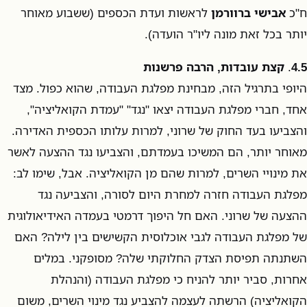
ח"כ
אבישי ברוורמן
לראשות ועדת הכספים (ששבוע מאוחר
יותר בכל זאת מונה ליו"ר הועדה).
4.5
.
קצת עובדות, הרבה פרשנות
היופי בתרגיל הזה, מבחינת מפלגת העבודה, שהוא כפול. מצד
אחד, חברי מפלגת העבודה יצאו "נגד" "עמדת הקואליציה",
והצביעו בעד החוק של שרוני, למרות עלותו הכספית האדירה.
מאוחר יותר, הם המשיכו בעמדתם, והצביעו נגד ההצעה לאשר
את מינויי השרים, למרות שהם מן הקואליציה. אבל, שימו לב:
מפלגת העבודה חזרה למחרת היום לסורה, והצביעה נגד
ההצעה של שרוני. האם חל היפוך דרמטי בעמדה האידיאולוגית
של מפלגת העבודה לגבי אוכלוסית הקשישים בין לילה? האם
השתנתה תפיסת הצדק החלוקתי שלה? מסופקני. במלים
אחרות, סביר יותר להניח כי מפלגת העבודה (והנהלת
הקואליציה) הרשתה לעצמה להצביע נגד מינוי השרים, משום