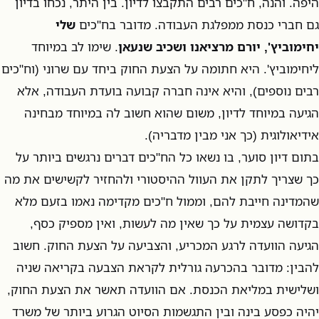
היפה. והנה, ח"כים רבים התקבצו לדיון. בין היתר, נכחו בדיון
גם חברי כנסת ממפלגת העבודה. מדובר בח"כים
שלי
יחימוביץ', יורם מרציאנו ושכיב שנעאן
. שימו לב במיוחד
ליחימוביץ'. היא חתומה על הצעת החוק ביחד עם שרוני (וח"כים
רבים נוספים), והיא אינה חברה קבועה בועדת העבודה, אלא
הגיעה במיוחד לדיון, משום שהוא חשוב לה במיוחד מבחינה
אידיאולוגית (כך אני מבין מדבריה).
בתום דיון סוער, בו נשאו כל הח"כים דברים נרגשים ביותר על
כך שצריך לתקן את העוול ההיסטורי ולהחזיר לקשישים את מה
שהמדינה חייבת להם, וממול ח"כים מקדימה נאמו בזעם מלא
בקדושה עצמית על כך שאין מה לעשות, ואין מספיק כסף,
הגיעה הוועדה לרגע המכריע, והצביעה על הצעת החוק. חשוב
להבין: מדובר בהכרעה גורלית לקראת הצבעה בקריאה שניה
ושלישית במליאת הכנסת. אם הוועדה תאשר את הצעת החוק,
יהיה כפסע בינה ובין התגשמות הסיוט הגרוע ביותר של משרד