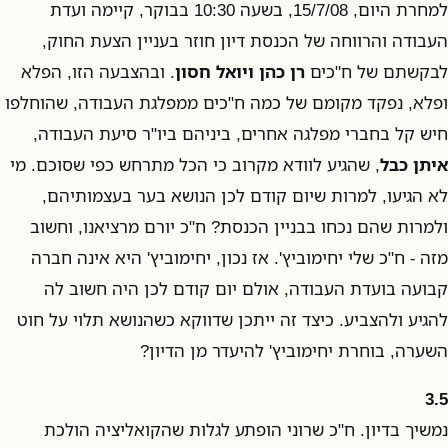
למחרת היום, 15/7/08, בשעה 10:30 בבוקר, קיימה ועדת
העבודה והרווחה של הכנסת דיון חוזר בעניין הצעת החוק,
לבקשתם של ח"כים
רן כהן ויואל חסון
. ובהצבעה הזו, הפלא
ופלא, נפקד מקומם של כמה ח"כים ממפלגת העבודה, שהוחלפו
חיש קל בחברי מפלגה אחרים, ביניהם ביו"ר סיעת העבודה,
איתן כבל
, שהגיע לוודא מקרוב כי הכל מתרחש כפי שסוכם. מי
לא הגיעו, למרות שיום קודם לכן הנושא בער בעצמותיהם,
ולמרות שהם נכחו בבניין הכנסת? ח"כ יורם מרציאנו, וחשוב
מזה - ח"כ שלי יחימוביץ'. אז נכון, יחימוביץ' היא אינה חברה
קבועה בועדת העבודה, אולם יום קודם לכן היה חשוב לה
להגיע ולהצביע. כיצד זה ייתכן שדווקא כשהנושא תלוי על חוט
השערה, בוחרת יחימוביץ' להיעדר מן הדיון?
3.5
נמשיך בדיון. ח"כ שרוני הופתע לגלות שהקואליציה הולכת