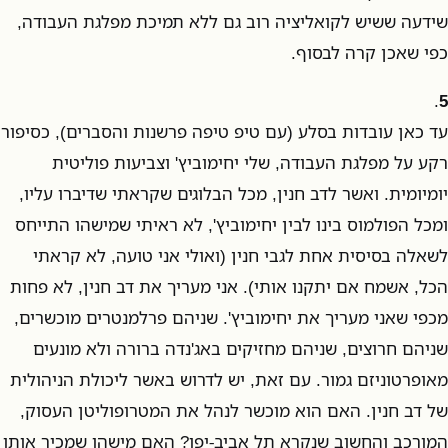
שידעה ששיש לקואליציה רוב גם ללא תמיכת מפלגת העבודה,
כפי שאכן קרה לבסוף.
.
5
עד כאן עובדות בסלע (עם טיפ טיפה פרשנות והסברים), כסיפור
רקע על מפלגת העבודה, שלי יחימוביץ' וצביעות פוליטית
יומיומית. ואשר לדב חנין, מכל הבלוגים שקראתי שדיברו עליו,
ומכל הפולמוס בינו לבין יחימוביץ', לא ראיתי שמישהו התייחס
לשאלה בסיסית אחת לגבי חנין (ואולי אני טועה, לא קראתי
הכל, אשמח אם יתקנו אותי). אני מעריך את דב חנין, לא פחות
מכפי שאני מעריך את יחימוביץ'. שניהם פרלמנטרים מוכשרים,
שניהם חרוצים, שניהם מחזיקים באג'נדה ברורה ולא מונעים
מאופרטוניזם גמור. עם זאת, יש לדרוש באשר ליכולת הניהולית
של דב חנין. האם הוא מוכשר לנהל את המטרופוליטן העסוק,
המורכב והחשוב שנקרא תל אביב-יפו? האם מישהו שמכיר אותו