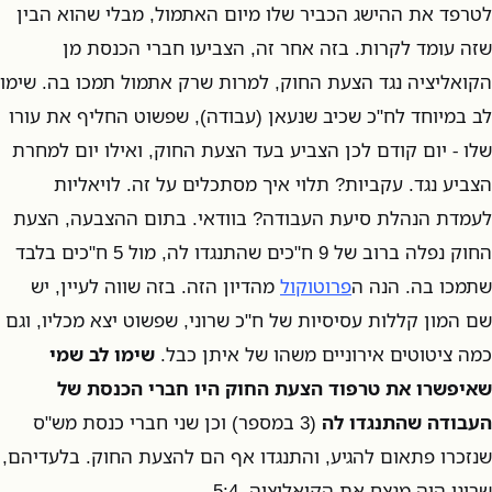
לטרפד את ההישג הכביר שלו מיום האתמול, מבלי שהוא הבין
שזה עומד לקרות. בזה אחר זה, הצביעו חברי הכנסת מן
הקואליציה נגד הצעת החוק, למרות שרק אתמול תמכו בה. שימו
לב במיוחד לח"כ שכיב שנעאן (עבודה), שפשוט החליף את עורו
שלו - יום קודם לכן הצביע בעד הצעת החוק, ואילו יום למחרת
הצביע נגד. עקביות? תלוי איך מסתכלים על זה. לויאליות
לעמדת הנהלת סיעת העבודה? בוודאי. בתום ההצבעה, הצעת
החוק נפלה ברוב של 9 ח"כים שהתנגדו לה, מול 5 ח"כים בלבד
שתמכו בה. הנה ה
פרוטוקול
מהדיון הזה. בזה שווה לעיין, יש
שם המון קללות עסיסיות של ח"כ שרוני, שפשוט יצא מכליו, וגם
כמה ציטוטים אירוניים משהו של איתן כבל.
שימו לב שמי
שאיפשרו את טרפוד הצעת החוק היו חברי הכנסת של
העבודה שהתנגדו לה
(3 במספר) וכן שני חברי כנסת מש"ס
שנזכרו פתאום להגיע, והתנגדו אף הם להצעת החוק. בלעדיהם,
שרוני היה מנצח את הקואליציה, 5:4.