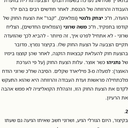
בתאריך 14/7/08 נערכה בשעות הבוקר הצבעה גורלית בוועדת
העבודה והרווחה של הכנסת. לאחר חודשים רבים בהם יו"ר
הועדה, ח"כ
יצחק גלנטי
(גמלאים), "קבר" את הצעת החוק של
קודמו בתפקיד, ח"כ
משה שרוני
(הגמלאים החדשים), הצליח
שרוני - לא אתחיל לפרט איך, זה מיותר - להביא לכך שהוועדה
תקיים הצבעה על הצעת החוק שלו. בקיצור נמרץ, מדובר
בהצעת חוק להעלאת קבצאות הזקנה, לאחר שהן קוצצו בימיו
של
נתניהו
כשר אוצר. עלות הצעת החוק (על פי הערכת
האוצר): למעלה מ-3 מיליארד שקלים. הסיבה שח"כ שרוני הודח
מלכתחילה מראשות ועדת העבודה והרווחה היא שהוא התעקש
לקדם את הצעת החוק הזו, והנהלת הקואליציה לא ממש אהבה
את הרעיון.
.
2
בקיצור, היום הגורלי הגיע, ושרוני חשב שאיתו הגיעה גם שעתו