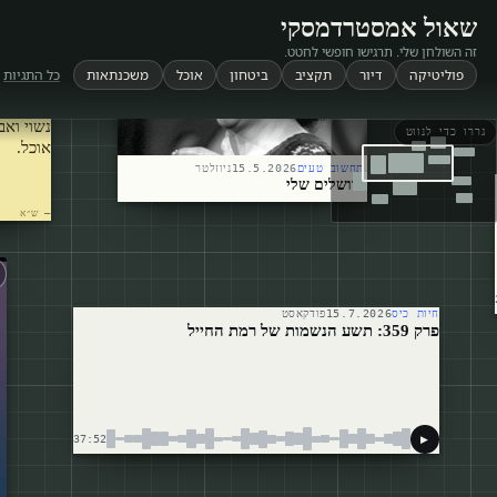
שאול אמסטרדמסקי
זה השולחן שלי. תרגישו חופשי לחטט.
פוליטיקה
דיור
תקציב
ביטחון
אוכל
משכנתאות
כל התגיות
שאול אמ
ופרשן כל
נשוי ואב
גררו כדי לנווט
אוכל.
תחשוב טעים
15.5.2026
ניוזלטר
ירושלים שלי
— ש״א
חיות כיס
15.7.2026
פודקאסט
פרק 359: תשע הנשמות של רמת החייל
▶
37:52