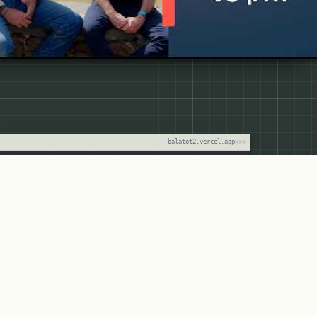
balatot2.vercel.app
בניתי בעצמי
25.7.2026
פרויקט
מתחת לבלטות — מדריך אישי