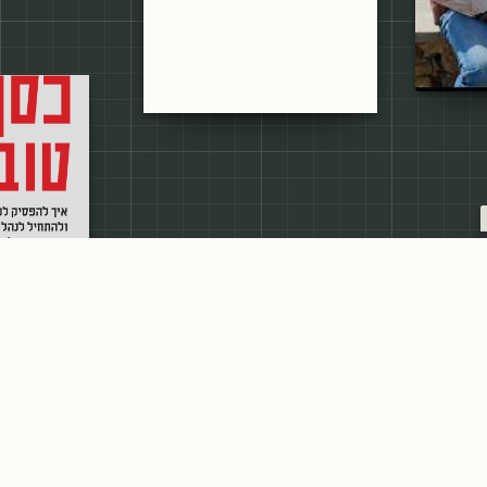
כתר
ספר
כסף טוב
35
הטורים הקודמים
כלכליסט
טורים · לארכיון