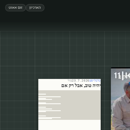
הארכיון
זום אאוט
לק ב
כלכליסט
23.7.2026
טור
יהיה טוב, אבל רק אם