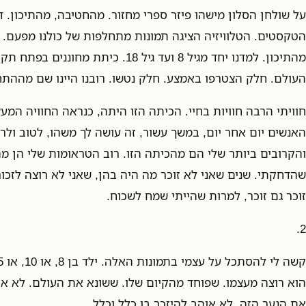
על שולחן הסלון מישהו פיזר ספרי מחזור. מהחטיבה, מהתיכון.
הטקסטים. הטלוויזיה הציגה תמונות מתחלפות של כולנו מפעם. 
מהתיכון. למדנו יחד מגיל 8 ועד גיל 18. כית
העולם. חלק הצטרפו באמצע. חלק נטשו. רובנו היינו שם מההתח
חוויתי הרבה חוויות בחיי. הכיתה הזו היתה, כנראה החוויה המ
האנשים יום אחר יום, במשך עשור, זה עושה לך משהו, לטוב ולר
והקרובים ביותר שלי הם מהכיתה הזו. רוב הטראומות שלי הן מה
שהדחקתי. שנים שאני לא זוכר מה היה בהן, שאני לא רוצה לזכו
זוכר גם זוכר, למרות שהייתי שמח לשכוח.
2.
הוא רוצה מעצמו. שפוחד מהקיום שלו. ששונא את העולם. לא או
את הנער הזה. לא אוהב להיזכר בו כלל וכלל.