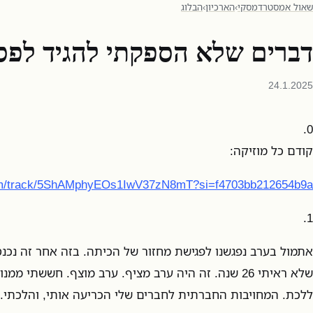
שאול אמסטרדמסקי
›
הארכיון
›
הבלוג
דברים שלא הספקתי להגיד לפסי
24.1.2025
0.
קודם כל מוזיקה:
.com/track/5ShAMphyEOs1IwV37zN8mT?si=f4703bb212654b9a
1.
אתמול בערב נפגשנו לפגישת מחזור של הכיתה. בזה אחר זה נכנ
שלא ראיתי 26 שנה. זה היה ערב מציף. ערב מוצף. חששתי 
ללכת. המחויבות החברתית לחברים שלי הכריעה אותי, והלכתי.