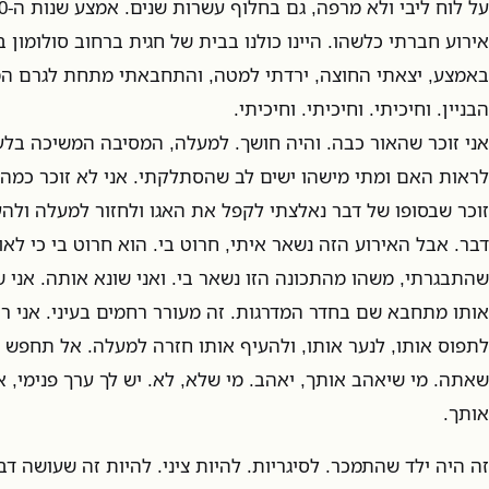
אירוע חברתי כלשהו. היינו כולנו בבית של חגית ברחוב סולומון 
באמצע, יצאתי החוצה, ירדתי למטה, והתחבאתי מתחת לגרם המ
הבניין. וחיכיתי. וחיכיתי. וחיכיתי.
אני זוכר שהאור כבה. והיה חושך. למעלה, המסיבה המשיכה בלעד
לראות האם ומתי מישהו ישים לב שהסתלקתי. אני לא זוכר כמה זמ
זוכר שבסופו של דבר נאלצתי לקפל את האגו ולחזור למעלה ולה
דבר. אבל האירוע הזה נשאר איתי, חרוט בי. הוא חרוט בי כי לא
שהתבגרתי, משהו מהתכונה הזו נשאר בי. ואני שונא אותה. אני ש
אותו מתחבא שם בחדר המדרגות. זה מעורר רחמים בעיני. אני רו
לתפוס אותו, לנער אותו, ולהעיף אותו חזרה למעלה. אל תחפש 
שאתה. מי שיאהב אותך, יאהב. מי שלא, לא. יש לך ערך פנימי, 
אותך.
זה היה ילד שהתמכר. לסיגריות. להיות ציני. להיות זה שעושה 