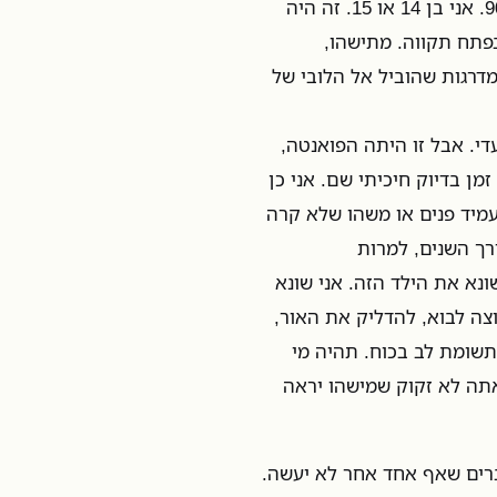
על לוח ליבי ולא מרפה, גם בחלוף עשרות שנים. אמצע שנות ה-90. אני בן 14 או 15. זה היה
בפתח תקווה. מתישהו,
דרגות שהוביל אל הלובי של
י. אבל זו היתה הפואנטה,
ן בדיוק חיכיתי שם. אני כן
עמיד פנים או משהו שלא קרה
ורך השנים, למרות
ונא את הילד הזה. אני שונא
צה לבוא, להדליק את האור,
תשומת לב בכוח. תהיה מי
אתה לא זקוק שמישהו יראה
דברים שאף אחד אחר לא יעשה.