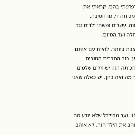
 דפדפתי בהם. קראתי את
מכיתה ד׳, מהחטיבה,
ת מחוננים בפתח תקווה. עשרים ומשהו ילדים נגד
לה ועד הסיום.
עצבת ביותר. להיות עם אותם
ע. רוב החברים הטובים
כיתה הזו. יש גילים שלמים
ר מה היה בהן. יש כאלה שאני
קשה לי להסתכל על עצמי בתמונות האלה. ילד בן 8, או 10, או 15. נער מבולבל שלא יודע מה
הב את הילד הזה. לא אוהב