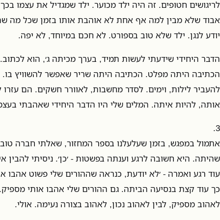
לריגושים חטופים. זה היה ילד מכוער. ילד שמגדיל את עצמו בכך
אבוד שלא מבין למה אף אחת לא אוהבת אותו בזמן שכל מה שהו
יודע לנגן. ילד שלא טוב בספורט. לא חכם במיוחד, לא יפה.
הדבר היחידי שידעתי לעשות תמיד, בערך מכיתה ג׳, הוא לכתוב.
הכתיבה היתה מפלט. הכתיבה היתה שריר שאפשר להשוויץ בו. הס
להעביר לילות, וימים. לסדר מחשבות, לאוורר חשקים. הם עזרו 
אותה, להיות איתה. המלים שלי היו הדבר היחידי שאהבתי בעצמי,
3.
אתמול במפגש, בזמן שעלעלנו בספר המחזור, שאלתי חברה טוב
שהיתה. היא חשובה לרגע וענתה בפשטות - ׳כן׳. ניסיתי להבין אי
עוד רגע ואמרה - ׳לא יודעת, כנראה שההורים שלי פשוט אהבו א
כך עוד קצת בנסיעה הביתה. גם ההורים שלי אהבו אותי מספיק. 
לאהוב מספיק, לבין לאהוב נכון, לאהוב בצורה נעימה. אולי.