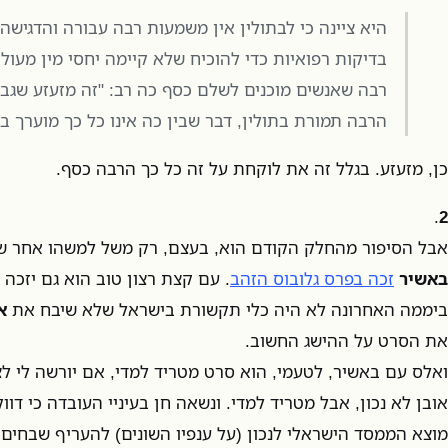
היא ציינה כי לבתולין אין משמעות רבה עבורה והדגישה 
בדיקות רפואיות כדי להוכיח שלא קיימה יחסי מין מעול
רבה שאנשים מוכנים לשלם כסף כה רב: "זה מזעזע שגבר
הרבה תמורת בתולין, דבר שבין כה אינו כל כך מוערך בי
כן, מזעזע. בגלל זה את לוקחת על זה כל כך הרבה כסף.
.
2
אבל הסיפור מהחלק הקודם הוא, בעצם, רק משל למשהו אחר שר
באשיר
זכה בפרס גלובוס הזהב
. עם קצת רצון טוב הוא גם יזכה
ביממה האחרונה לא היה כלי תקשורת בישראל שלא שיבח את
א
את הסרט על ההישג החשוב.
ואלס עם באשיר, לטעמי, הוא סרט מטריד למדי, אם יורשה לי לצי
אובן לא נכון, אבל מטריד למדי. ונשאה חן בעיניי העובדה כי ד
מוצא הממסד הישראלי לנכון (על ענפיו השונים) להעריף שבחים