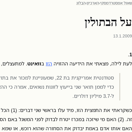
שאול אמסטרדמסקי
›
הארכיון
›
הבלוג
על הבתולין
13.1.2009
.
1
לעת לילה, מצאתי את הידיעה ההזויה
הזו
ב
וואינט
. למתעצלים,
סטודנטית אמריקנית בת 22, שמעוניינת ל
כדי לממן תואר שני בייעוץ לזוגות נשואים, אמרה כי הה
ל-3.7 מיליון דולרים.
כשקראתי את התמצ
זה. (2) האם מי שיזכה במכרז יטרח לבדוק לפני המשגל באם ה
האם אותו אדם באמת יבדוק את הסחורה שהוא רוכש, או שמא סת