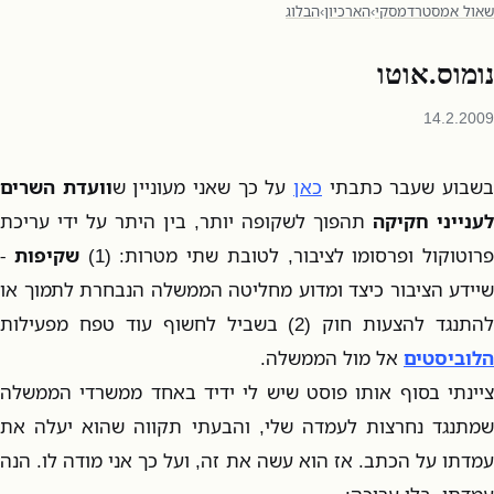
שאול אמסטרדמסקי
›
הארכיון
›
הבלוג
נומוס.אוטו
14.2.2009
שבוע שעבר כתבתי
כאן
על כך שאני מעוניין ש
וועדת השרים
לענייני חקיקה
תהפוך לשקופה יותר, בין היתר על ידי עריכת
פרוטוקול ופרסומו לציבור, לטובת שתי מטרות: (1)
שקיפות
-
שיידע הציבור כיצד ומדוע מחליטה הממשלה הנבחרת לתמוך או
להתנגד להצעות חוק (2) בשביל לחשוף עוד טפח מפעילות
הלוביסטים
אל מול הממשלה.
ציינתי בסוף אותו פוסט שיש לי ידיד באחד ממשרדי הממשלה
שמתנגד נחרצות לעמדה שלי, והבעתי תקווה שהוא יעלה את
עמדתו על הכתב. אז הוא עשה את זה, ועל כך אני מודה לו. הנה