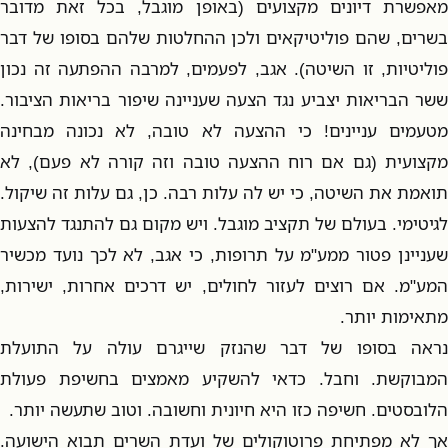
מאפשרת דיונים מקצועים (באופן מוגבל, בכל זאת מדובר
בשרים, שהם פוליטיקאים ולכן ההחלטות שלהם בסופו של דבר
פוליטיות, זו השיטה). אגב, לפעמים, למרבה ההפתעה זה נכון
ששר הבריאות יצביע נגד הצעה שעניינה שיפור בריאות הציבור.
מטעמים עניינים! כי ההצעה לא טובה, לא נכונה מבחינה
מקצועית (גם אם רוח ההצעה טובה וזה קורה לא פעם), לא
תואמת את השיטה, כי יש לה עלות רבה. כן, גם עלות זה שיקול.
לגיטימי. בעולם של תקציב מוגבל. ויש מקום גם להתנגד להצעות
שעניינן פטור ממע"מ על תרופות, כי אגב, לא לכך נועד מכשיר
המע"מ. אם רוצים לעזור לחולים, יש דרכים אחרות, ישירות,
מתאימות יותר.
נראה בסופו של דבר שהנזק שייגרם עולה על התועלת
המבוקשת. וחבל. כדאי להשקיע מאמצים בחשיפת פעולת
הלובסטים. חשיפה כזו היא חיונית וחשובה. וטוב שתעשה יותר.
אך לא מפתיחת פרוטוקולים של ועדת השרים תבוא הישועה.