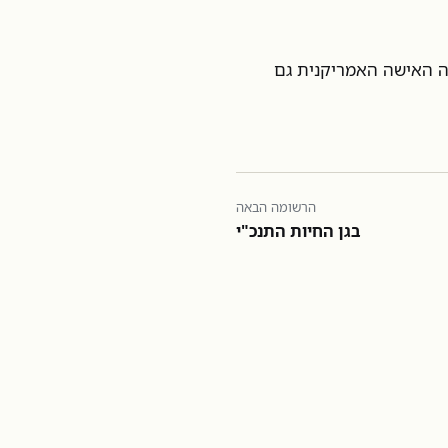
חה האישה האמריקנית גם
הרשומה הבאה
בגן החיות התנכ"י