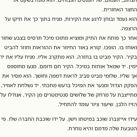
החצר האחורית.
הוא נעמד ובוחן לרגע את הקירות, מניח בתוך כך את תיקו על
הרצפה.
אחר כך פותח את התיק ומוציא מתוכו מיכל תרסיס בצבע שחור
ואוחז בו. הופכו. קורא באור החיוור את ההוראות וחוזר להביט
בקיר. הקיר מביט בו בחזרה. הוא מתקרב אליו. מניח עליו את יד
ימין. יד שמאל אוחזת במיכל. הקיר חם ודומם. מגעו מחוספס
אך שליו. שלומי מביט סביב לראות דממה וחושך. הוא מסיר את
הפקק הגדול ומנער את המיכל ברעש מתכתי. יד נשלחת לאוויר,
מתייצבת על מרחק של שלושים סנטימטרים מן הקיר, אגודלו על
הזיז הלבן. שיעור ציור עומד להתחיל.
עידו אייזנברג שוכב במיטתו וישן. על ידו שוכבת החברה שלו. פי
הטבעת שלה מדמם והיא נוחרת.