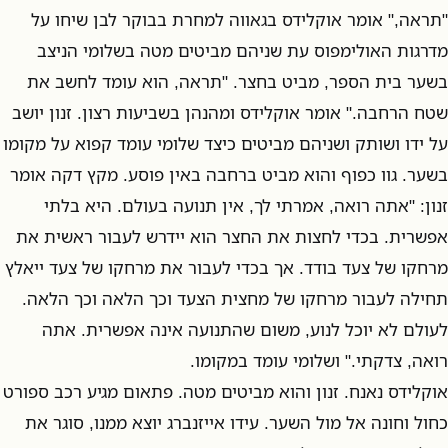
"תראה," אומר אוקלידס בגאווה למחרת בבוקר לבן שיחו על
מדרגות האולימפוס עת שניהם מביטים מטה בשלומי הניצב
בשער בית הספר, מביט בחצר. "תראה, הוא עומד לחשב את
שטח הרחבה." אומר אוקלידס ומהנהן בשביעות רצון. זנון יושב
על ידו ושותק ושניהם מביטים כיצד שלומי עומד קפוא על מקומו
בשער. גוו כפוף והוא מביט ברחבה באין פוסע. מקץ דקה אומר
זנון: "אתה רואה, אמרתי לך, אין תנועה בעולם. היא בלתי
אפשרית. בכדי לחצות את החצר הוא יידרש לעבור ראשית את
מרחקו של צעד בודד. אך בכדי לעבור את מרחקו של צעד ייאלץ
תחילה לעבור מרחקו של מחצית הצעד וכך הלאה וכך הלאה.
לעולם לא יוכל לנוע, משום שהתנועה אינה אפשרית. אתה
רואה, צדקתי." ושלומי עומד במקומו.
אוקלידס נאנח. זנון והוא מביטים מטה. פתאום מגיע רכב ספורט
כחול וחונה אל מול השער. עידו אייזנברג יוצא ממנו, סוגר את