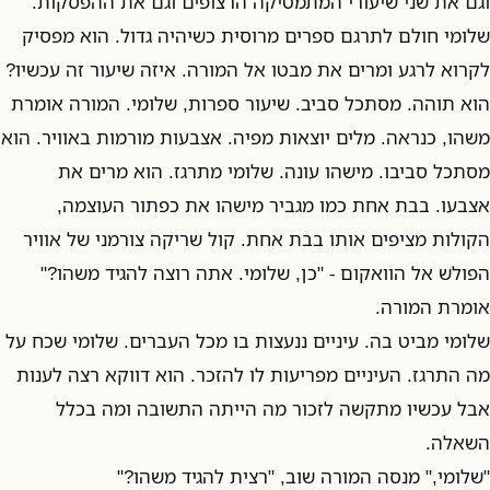
וגם את שני שיעורי המתמטיקה הרצופים וגם את ההפסקות.
שלומי חולם לתרגם ספרים מרוסית כשיהיה גדול. הוא מפסיק
לקרוא לרגע ומרים את מבטו אל המורה. איזה שיעור זה עכשיו?
הוא תוהה. מסתכל סביב. שיעור ספרות, שלומי. המורה אומרת
משהו, כנראה. מלים יוצאות מפיה. אצבעות מורמות באוויר. הוא
מסתכל סביבו. מישהו עונה. שלומי מתרגז. הוא מרים את
אצבעו. בבת אחת כמו מגביר מישהו את כפתור העוצמה,
הקולות מציפים אותו בבת אחת. קול שריקה צורמני של אוויר
הפולש אל הוואקום - "כן, שלומי. אתה רוצה להגיד משהו?"
אומרת המורה.
שלומי מביט בה. עיניים ננעצות בו מכל העברים. שלומי שכח על
מה התרגז. העיניים מפריעות לו להזכר. הוא דווקא רצה לענות
אבל עכשיו מתקשה לזכור מה הייתה התשובה ומה בכלל
השאלה.
"שלומי," מנסה המורה שוב, "רצית להגיד משהו?"