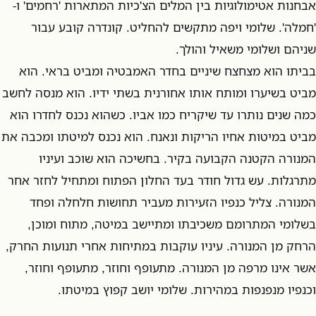
אבחנות אטימולוגיות בין המלים הצ'כיות המתארות 'רחמים' ו-
'חמלה'. שלומי ויפה מתקשים להחליט. קונדרה קובע עבור
שניהם ושלומי משאיל והולך.
בביתו הוא מצחצח שיניים בחדר האמבטיה ומביט בראי. הוא
מביט בשיערו ומותח אותו אחורנית בשתי ידיו. הוא מנסה לחשב
כמה שנים נותרו עד שיקריח כמו אביו. כשהוא נכנס לחדרו הוא
מביט במיטות אחיו הריקות ונאנח. הוא נכנס למיטתו ומכבה את
המנורה הקטנה הקבועה בקיר. בחשיכה הוא שוכב ועיניו
מתרגלות. עש גדול חודר בעד החלון הפתוח ומתחיל לחזר אחר
המנורה. צליל כנפיו הזעירות מעביר תחושות חלחלה ופחד
בשלומי המתרומם משכיבתו ומתיישב במיטה, מתוח ומוכן,
הרחק מן המנורה. עיניו עוקבות במתיחות אחרי תנועות החרק,
אשר אינו מרפה מן המנורה. מתעופף וחוזר, מתעופף וחוזר,
וכנפיו מנפנפות במהירות. שלומי יושב קפוץ במיטתו.