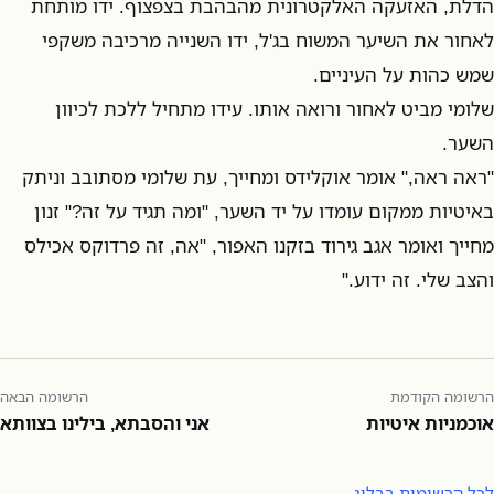
הדלת, האזעקה האלקטרונית מהבהבת בצפצוף. ידו מותחת
לאחור את השיער המשוח בג'ל, ידו השנייה מרכיבה משקפי
שמש כהות על העיניים.
שלומי מביט לאחור ורואה אותו. עידו מתחיל ללכת לכיוון
השער.
"ראה ראה," אומר אוקלידס ומחייך, עת שלומי מסתובב וניתק
באיטיות ממקום עומדו על יד השער, "ומה תגיד על זה?" זנון
מחייך ואומר אגב גירוד בזקנו האפור, "אה, זה פרדוקס אכילס
והצב שלי. זה ידוע."
הרשומה הקודמת
הרשומה הבאה
אוכמניות איטיות
אני והסבתא, בילינו בצוותא
לכל הרשומות בבלוג