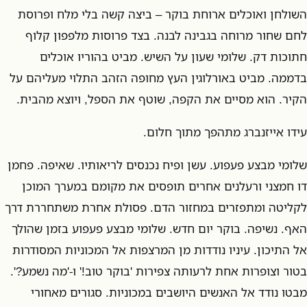
השולחן ואוכלים ארוחת בוקר – ביצה קשה בלי מלח ופרוסת
לחם שחור מרוחה בגבינה לבנה. בצד פרוסות מלפפון קלוף
חתוכות דק. שלומי שעון על השיש. מביט בהוריו אוכלים
בדממה. מביט באורלוגין העץ מחופה הזהב התלוי מעליהם על
הקיר. הוא מסיים את הקפה, שוטף את הספל, ויוצא מהבית.
עידו אייזנברג מתהפך מתוך חלום.
שלומי מבצע פעפוע. עשן ופיח נכנסים לריאותיו. שאיפה. פחמן
דו חמצני ורעלנים אחרים תופסים את מקומם במערך המוכן
לקליטה ומתפזרים במחזור הדם. פסולת אחרת משתחררת דרך
האף. נשיפה. בוקר יום חדש. שלומי מבצע פעפוע בזמן שהולך
אל התיכון. עיניו נודדות מן המרצפות אל המכוניות המסודרות
בטור וצופרות אחת לרעותה צפירות 'בוקר טוב!' ו-'מה נשמע?'.
מבטו נודד אל האנשים היושבים במכוניות. סגורים מאחורי