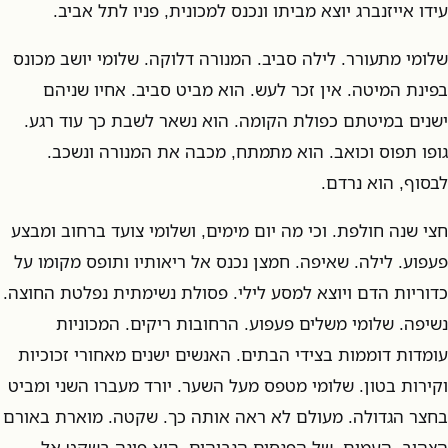
עידו אייזנברג יוצא מביתו ונכנס למכונית, פניו לתל אביב.
שלומי מתעורר. לילה סביב. המנורה דלוקה. שלומי יושב מכונס
בפינת המיטה. אין זכר לעש. הוא מביט סביב. אחיו שניהם
ישנים במיטתם כפולת הקומה. הוא נשאר לשבת כך עוד רגע.
גופו תפוס וכואב. הוא מתמתח, מכבה את המנורה ונשכב.
לבסוף, הוא נרדם.
חצי שנה חולפת. וכי מה יום מימים, ושלומי צועד ברחוב ומבצע
פעפוע. לילה. שאיפה. חמצן נכנס אל ריאותיו ותופס מקומו על
כדוריות הדם ויוצא למסע לילי. פסולת נשימתית נפלטת החוצה.
נשיפה. שלומי משלים פעפוע. הרחובות ריקים. המכוניות
עומדות דוממות בצידי הבתים. האנשים ישנים מאחורי זכוכיות
וקירות בטון. שלומי מטפס מעל השער. יורד מעברו השני ומביט
בחצר הגדולה. מעולם לא ראה אותה כך. שקטה. מוארת באורם
הצהוב, העמום, של הפנסים הגבוהים. הוא פונה בשקט אל