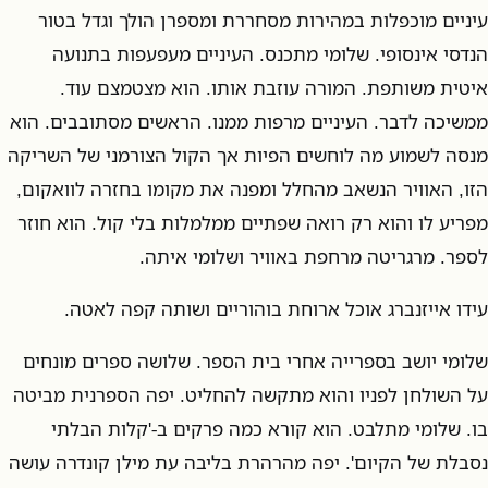
עיניים מוכפלות במהירות מסחררת ומספרן הולך וגדל בטור
הנדסי אינסופי. שלומי מתכנס. העיניים מעפעפות בתנועה
איטית משותפת. המורה עוזבת אותו. הוא מצטמצם עוד.
ממשיכה לדבר. העיניים מרפות ממנו. הראשים מסתובבים. הוא
מנסה לשמוע מה לוחשים הפיות אך הקול הצורמני של השריקה
הזו, האוויר הנשאב מהחלל ומפנה את מקומו בחזרה לוואקום,
מפריע לו והוא רק רואה שפתיים ממלמלות בלי קול. הוא חוזר
לספר. מרגריטה מרחפת באוויר ושלומי איתה.
עידו אייזנברג אוכל ארוחת בוהוריים ושותה קפה לאטה.
שלומי יושב בספרייה אחרי בית הספר. שלושה ספרים מונחים
על השולחן לפניו והוא מתקשה להחליט. יפה הספרנית מביטה
בו. שלומי מתלבט. הוא קורא כמה פרקים ב-'קלות הבלתי
נסבלת של הקיום'. יפה מהרהרת בליבה עת מילן קונדרה עושה