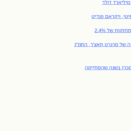
טי, ויקראם פנדיט
קות של 2.4%
ה של מרגרט תאצ'ר, התמ"ג
ימי נוסף, 356 אלף בתים נמכרו בשנה שהסתיימה