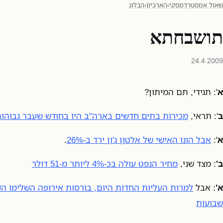
שאול אמסטרדמסקי
›
הארכיון
›
הבלוג
תושבחתא
24.4.2009
א
': תגידי, תם המיתון?
ב
': תראי,
מכירות בתים חדשים בארה"ב היו בחודש שעבר גבוהות
א
':
אבל הונו האישי של אלטון ג'ון ירד ב-26%
.
ב'
: מצד שני,
מחיר הנפט עולה בכ-4% ליותר מ-51 דולר
א'
: אבל
שבועות