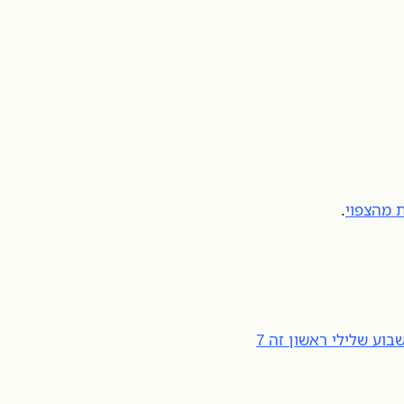
 מהצפוי
.
למרות העליות החדות היום, בורסות אירופה השלימו השבוע שלילי ראשון זה 7