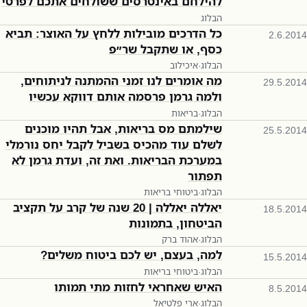
להילחם באינטרסים ששולחים אתכם לפרטי
הבלוג
כל הדרכים מובילות ללחץ על האוצר: תביא
2.6.2014
כסף, או שתקבל שר״פ
הבלוג
·
איכילוב
מה אומרים לנו זמני ההמתנה לניתוחים,
29.5.2014
ולמה גרמן פרסמה אותם דווקא עכשיו
הבלוג
·
בריאות
שילמתם מס בריאות, אבל תהיו מוכנים
25.5.2014
לשלם עוד מהכיס בשביל לקבל יחס נורמלי
במערכת הבריאות. ואת זה, ועדת גרמן לא
תפתור
הבלוג
·
ביטוחי בריאות
יאללה יאללה | 20 שנה של קרב על תקציב
18.5.2014
הביטחון, בתמונות
הבלוג
·
אהוד ברק
למה, בעצם, יש לכם ביטוח משלים?
15.5.2014
הבלוג
·
ביטוחי בריאות
האיש שאחראי לחזות מתי תמותו
8.5.2014
הבלוג
·
ארי פלטיאל