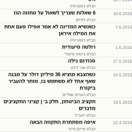
הבלוג
·
דמוגרפיה
6 שאלות שצריך לשאול על מתווה הגז
10.6.2015
הבלוג
·
לוויתן
כשנשיא המדינה לא אמר אפילו פעם אחת
7.6.2015
את המילה איראן
הבלוג
·
דמוגרפיה
רולטה סיעודית
1.6.2015
הבלוג
·
ביטוח סיעודי
סנדרום גילה
27.5.2015
הבלוג
·
אבי ליכט
כשהצבא מוציא 36 מיליון דולר על מבנה
24.5.2015
שאף אחד לא משתמש בו, מותר להעביר
ביקורת
הבלוג
·
הערות שוליים
תקציב הביטחון, חלק ב׳ | קציני התקציבים
18.5.2015
מדברים
הבלוג
·
יועכ״ל
איפה מסתתרת התקווה הבאה
22.4.2015
הבלוג
·
איימן סייף