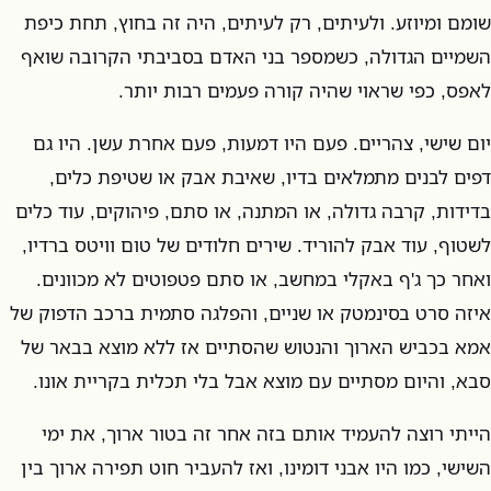
שומם ומיוזע. ולעיתים, רק לעיתים, היה זה בחוץ, תחת כיפת
השמיים הגדולה, כשמספר בני האדם בסביבתי הקרובה שואף
לאפס, כפי שראוי שהיה קורה פעמים רבות יותר.
יום שישי, צהריים. פעם היו דמעות, פעם אחרת עשן. היו גם
דפים לבנים מתמלאים בדיו, שאיבת אבק או שטיפת כלים,
בדידות, קרבה גדולה, או המתנה, או סתם, פיהוקים, עוד כלים
לשטוף, עוד אבק להוריד. שירים חלודים של טום וויטס ברדיו,
ואחר כך ג'ף באקלי במחשב, או סתם פטפוטים לא מכוונים.
איזה סרט בסינמטק או שניים, והפלגה סתמית ברכב הדפוק של
אמא בכביש הארוך והנטוש שהסתיים אז ללא מוצא בבאר של
סבא, והיום מסתיים עם מוצא אבל בלי תכלית בקריית אונו.
הייתי רוצה להעמיד אותם בזה אחר זה בטור ארוך, את ימי
השישי, כמו היו אבני דומינו, ואז להעביר חוט תפירה ארוך בין