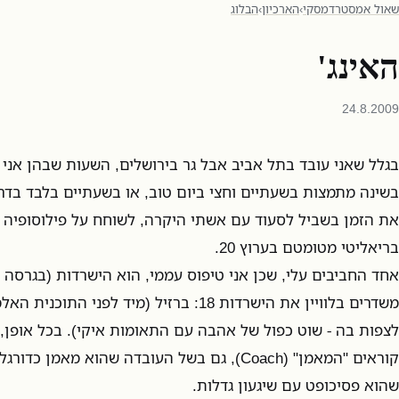
שאול אמסטרדמסקי
›
הארכיון
›
הבלוג
האינג'
24.8.2009
בגלל שאני עובד בתל אביב אבל גר בירושלים, השעות שבהן אני 
בשינה מתמצות בשעתיים וחצי ביום טוב, או בשעתיים בלבד בדרך
את הזמן בשביל לסעוד עם אשתי היקרה, לשוחח על פילוסופיה וע
בריאליטי מטומטם בערוץ 20.
אחד החביבים עלי, שכן אני טיפוס עממי, הוא הישרדות (בגרסה
משדרים בלוויין את הישרדות 18: ברזיל (מיד לפנ
לצפות בה - שוט כפול של אהבה עם התאומות איקי). בכל אופן
קוראים "המאמן" (Coach), גם בשל העובדה שהוא מא
שהוא פסיכופט עם שיגעון גדלות.