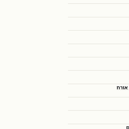
אורח
ם