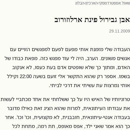
שאול אמסטרדמסקי
›
הארכיון
›
הבלוג
אבן גבירול פינת ארלוזורוב
29.11.2009
העבודה שלי מזמנת אותי מפעם לפעם למפגשים הזויים עם
אנשים משונים. הערב, היה לי עוד מפגש כזה. מפאת כבודו של
האדם, ומתוך כך שלא שופטים אדם בעת כעסו, לא אנקוב
בשמו. אספר רק שהוא התקשר אלי זועם בשעה 22:00 וקילל
אותי נמרצות עת עשיתי את דרכי לביתי.
טרוניותיו של האיש היו על כך ששלחתי את אחד מכתביי לעשות
את עבודתו העיתונאית, למרות שהוא הציג זאת כאילו מדובר
בעבודה אנטי-עיתונאית, חובבנית, לא מקצועית, וכו' וכו'. אחר
כך הוא אמר שאני ילד, אפס מאופס, תת רמה, מתחת לכל