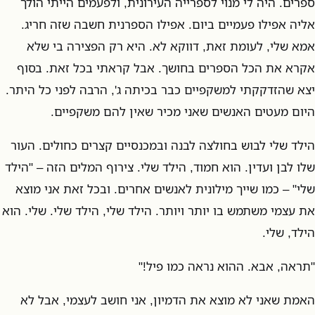
ספרים. היה לי מנוי לספרייה העירונית, ולפעמים הייתי הולך
אליה אפילו פעמיים ביום. אפילו הספרנית חשבה שזה חריג.
אמא שלי, לעומת זאת, דווקא לא. היא רק הפצירה בי שלא
אקרא את הכל הספרים בחושך. אבל קראתי בכל זאת. בסוף
יצא שהזדקקתי למשקפיים כבר בכיתה ג', הרבה לפני כל היתר.
היום מעטים האנשים שאני מכיר שאין להם משקפיים.
הילד שלי לבוש בחולצה לבנה ובמכנסיים קצרים כחולים. העור
שלו לבן ועדין. הוא חמוד, הילד שלי. צירוף המלים הזה – "הילד
שלי" – כמו שייך מילונית לאנשים אחרים. ובכל זאת אני מוצא
את עצמי משתמש בו יותר ויותר. הילד שלי, הילד שלי. שלי. הוא
הילד, שלי.
"תראה, אבא. ההוא נראה כמו פיל!"
האמת שאני לא מוצא את הדמיון, אני חושב לעצמי, אבל לא