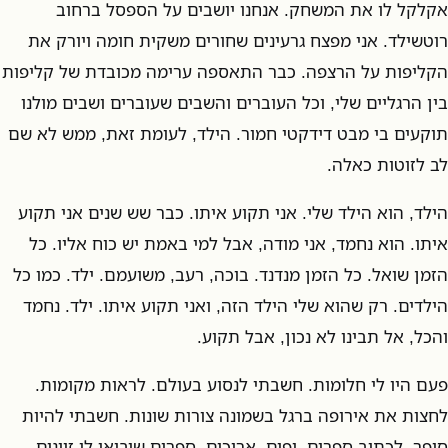
אקלקל לו את המשחק. אנחנו יושבים על הספסל ברחוב
רוטשילד. אני מפצח גרעינים שחורים משקית חומה ויורק את
הקליפות על הרצפה. כבר התאספה ערימה מכובדת של קליפות
בין הרגליים שלי, וכל העוברים והשבים שעוברים ושבים מולנו
תוקעים בי מבט דידקטי חמור. הילד, לעומת זאת, ממש לא שם
לב לזוטות כאלה.
הילד, הוא הילד שלי. אני תקוע איתו. כבר שש שנים אני תקוע
איתו. הוא נחמד, אני מודה, אבל למי באמת יש כוח אליו. כל
הזמן שואל. כל הזמן מנדנד. בוכה, רעב, משועמם. ילד. כמו כל
הילדים. רק שהוא שלי הילד הזה, ואני תקוע איתו. ילד. נחמד
והכל, אל תבינו לא נכון, אבל תקוע.
פעם היו לי חלומות. חשבתי לנסוע בעולם. לראות מקומות.
לחצות את אירופה ברגל בשמונה צורות שונות. חשבתי להיות
סופר. לכתוב ספרים. יפים. ארוכים. ספרים שיביאו לי זיונים