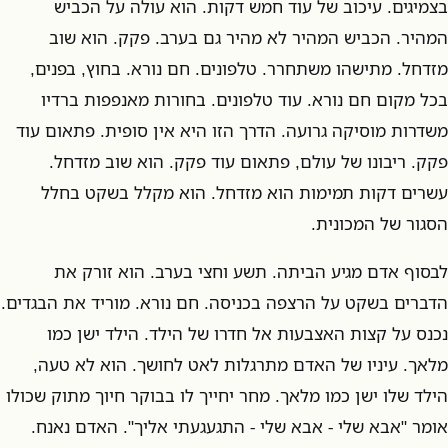
בצמיגים. עיכוב של עוד חמש דקות. הוא עולה על הכביש
המהיר. הכביש המהיר לא מהיר גם בערב. פקק. הוא שוב
מזדחל. מתישהו משתחרר. טלפונים. חם נורא. בחוץ, בפנים,
בכל מקום חם נורא. עוד טלפונים. בחורות מאנפפות ברדיו
משדרות מוסיקה גרועה. הדרך הזו היא אין סופית. פתאום עוד
פקק. ריבונו של עולם, פתאום עוד פקק. הוא שוב מזדחל.
עשרים דקות תמימות הוא מזדחל. הוא מקלל בשקט בחלל
הסגור של המכונית.
לבסוף אדם מגיע הביתה. תשע וחצי בערב. הוא זורק את
הדברים בשקט על הרצפה בכניסה. חם נורא. מוריד את הבגדים.
נכנס על קצות האצבעות אל חדרו של הילד. הילד ישן כמו
מלאך. עיניו של האדם מתרגלות לאט לחושך. הוא לא טעה,
הילד שלו ישן כמו מלאך. מחר יחייך לו בבוקר חיוך מתוק שכולו
אומר "אבא שלי - אבא שלי - התגעגעתי אליך". האדם נאנח.