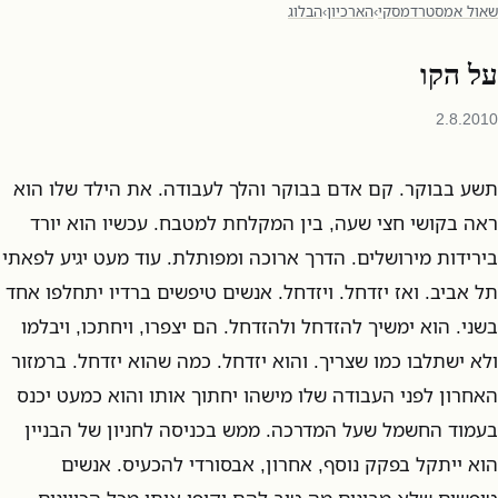
שאול אמסטרדמסקי
›
הארכיון
›
הבלוג
על הקו
2.8.2010
תשע בבוקר. קם אדם בבוקר והלך לעבודה. את הילד שלו הוא
ראה בקושי חצי שעה, בין המקלחת למטבח. עכשיו הוא יורד
בירידות מירושלים. הדרך ארוכה ומפותלת. עוד מעט יגיע לפאתי
תל אביב. ואז יזדחל. ויזדחל. אנשים טיפשים ברדיו יתחלפו אחד
בשני. הוא ימשיך להזדחל ולהזדחל. הם יצפרו, ויחתכו, ויבלמו
ולא ישתלבו כמו שצריך. והוא יזדחל. כמה שהוא יזדחל. ברמזור
האחרון לפני העבודה שלו מישהו יחתוך אותו והוא כמעט יכנס
בעמוד החשמל שעל המדרכה. ממש בכניסה לחניון של הבניין
הוא ייתקל בפקק נוסף, אחרון, אבסורדי להכעיס. אנשים