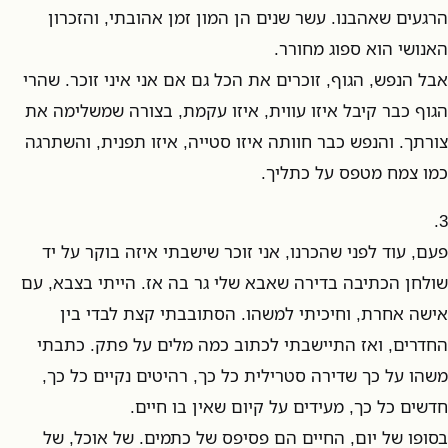
הרגעים שאהבנו. עשר שנים הן המון זמן אהובתי, והזכרון
האנושי הוא ספוג מחורר.
אבל הנפש, הגוף, זוכרים את הכל גם אם אני איני זוכר. שהרי
הגוף כבר קיבל איזו עווית, איזו עקמת, בצורה שמשלימה את
צורתך. והנפש כבר חוותה איזו סטייה, איזו תפנית, והשתרגה
כמו צמח מטפס על כתליך.
3.
פעם, עוד לפני שהכרנו, אני זוכר שישבתי איזה בוקר על יד
שולחן הכתיבה בדירה שאבא שלי גר בה אז. הייתי בצבא, עם
אישה אחרת, וחיכיתי למשהו. הסתובבתי קצת לבדי בין
החדרים, ואז התיישבתי לכתוב כמה מלים על פתק. כתבתי
משהו על כך שדירה סטרילית כל כך, רהיטים נקיים כל כך,
חדשים כל כך, מעידים על קיום שאין בו חיים.
בסופו של יום, החיים הם פסיפס של כתמים. של אוכל, של