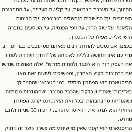
הזו כה מנצחת, שאפשר בקלות לומר אותה גם על מערכת
החינוך, על מערכת הבריאות, על קליטת העלייה, על התחבורה
הציבורית, על היישובים הנחשלים בפריפריה, על הביטוח
הלאומי, על שוק ההון, על גופי הפנסיה, על השסעים בחברה
הישראלית, אפילו על הסכסוך.
בעצם, אם נסכים להודות, רבים מאיתנו מסתובבים כבר זמן רב
מדי עם איזו תחושה כללית לא נוחה של "הדרך היחידה לפתור
את העסק הזה הוא לסגור ולפתוח מחדש". אלה האנשים שגדשו
את הרחובות בקיץ האחרון, וממשיכים לעשות זאת מאז.
הריסטארט הוא הפתרון היחידי. כמו הטכנאי שמספר לך
באדיבות שאחרי שבדקת שהכבל מחובר, ושההגדרות מכוילות
ושהנוריות מהבהבהות ובכל זאת האינטרנט קרס, הפתרון
היחידי הוא לנתק את הראוטר מהזרם, לחכות 30 שניות ולחבר
מחדש.
הריסטארט הוא קסם שאין מי שיודע מה פשרו. כיצד זה ניתוק