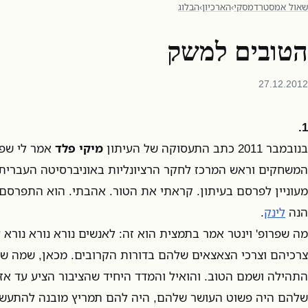
שאול אמסטרדמסקי
›
הארכיון
›
הבלוג
הטובים למשק
27.12.2012
1.
בנובמבר 2011 כתב התעסוקה של העיתון
מיקי פלד
אמר לי שפר
המשחקים וראש המרכז לחקר הרציונליות באוניברסיטה העברית -
הנה
לינק
.
מה שפרופ' וינטר אמר בתמצית הוא זה: לאנשים נורא נורא נורא
צרכיהם וצרכי הצאצאים שלהם בדורות הקרובים. מכאן, שמה שמנ
התהילה ושמם הטוב. והואיל והמדד היחיד שהציבור הציע עד א
שלהם היה פשוט העושר שלהם, היה להם תמריץ מובנה להתעשר ע