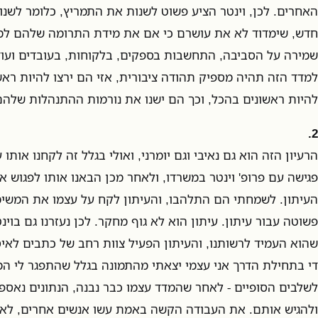
האחרים. לכן, וינטר הציע פשוט לשנות את התמריץ, כלומר לשנ
חדש, שימדוד לא את עושרם כי אם את מידת התרומה שלהם למש
שמירה על הסביבה, התחשבות בספקים, בלקוחות, בעובדים ועו
למדד הזה תהיה מספיק תהודה ציבורית, אזי הם ירצו להיות ראש
להיות ראשונים בהכל, וכך הם ישנו את נורמות ההתנהלות שלה
2.
הרעיון הזה הוא גם נאיבי וגם יומרני, ואולי בגלל זה לקחנו אותו
פגישה עם פרופ' וינטר במשרדו, ולאחר מכן הבאנו אותו לפגוש 
העיתון. לשמחתי הם התלהבו, והעיתון לקח על עצמו את המשימה
פשוטה עבור עיתון. עיתון הוא לא גוף מחקר. לכן נעזרנו גם בוינ
שהוא העמיד לרשותנו, והעיתון הפעיל צוות רחב של כתבים לאיס
די בתחילת הדרך אני עצמי יצאתי מהתמונה בגלל שהתפגר לי המו
לשלבים הסופיים - לאחר שהמדד עצמו כבר נבנה, הנתונים נאספו
ולהגיש אותם. את העבודה הקשה באמת עשו אנשים אחרים, לא א