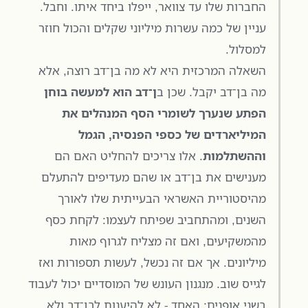
החברות שלו עד צוואר, ייפלו ביחד איתו. וחבל.
עניין של כמה עשרות מיליוני שקלים והכול חוזר
למסלול.
השאלה המרכזית היא לא מה בן־דב רוצה, אלא
מה בן־דב יקבל. שכן ב
ן־דב הוא למעשה בוחן
הפתע שנערך לשומרי הסף המנהלים את
המיליארדים של כספי הפנסיה, הגמל
וההשתלמות
. אלו צריכים להחליט האם הם
מענישים את בן־דב או שהם מעדיפים להתעלם
מהיסטוריית האשראי הבעייתית שלו לאורך
השנים, ומהתחביב שפיתח לעצמו: לקחת כסף
מהמשקיעים, ואם זה מצליח לגרוף מאות
מיליונים. אך אם זה נכשל, לעשות תספורות ואז
לגייס שוב. מנגנון העונש של המוסדיים יכול לעבוד
בשני אופנים: האחד - לא להיענות לבן־דב ולא