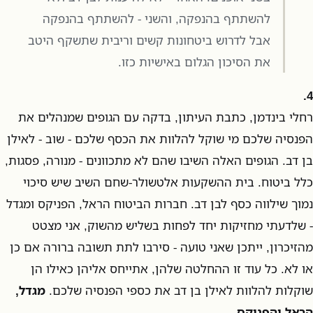
להשתתף בהנפקה, והשני - להשתתף בהנפקה
אבל לדרוש ביטחונות קשים וריבית שתשקף היטב
את הסיכון הגלום באישיות כזו.
4.
רחלי בינדמן, כתבת העיתון, בדקה עם הגופים שמנהלים את
הפנסיה שלכם מי שוקל להלוות את הכסף שלכם - שוב - לאילן
בן דב. הגופים האלה השיבו שהם לא מתכוונים - מנורה, פסגות,
כלל ביטוח. בית ההשקעות אלטשולר-שחם השיב שיש סיכוי
נמוך שילווה כסף לבן דב. חברות הביטוח הראל, הפניקס ומגדל
- שלדעתי מחזיקות יחד לפחות בשליש מהשוק, אני מצטט
מהזיכרון, ייתכן שאני טועה - סירבו לתת תשובה ברורה אם כן
או לא. כל עוד זו ההחלטה שלהן, אתייחס אליהן כאילו הן
שוקלות להלוות לאילן בן דב את כספי הפנסיה שלכם.
מגדל,
הראל והפניקס
.