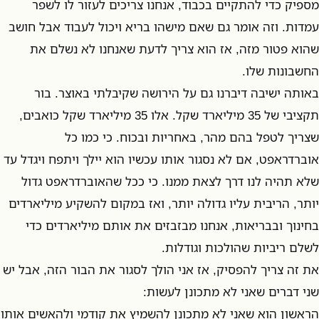
מספיק כדי להתקיים בכבוד, אנחנו צריכים לעזור לו לשפר
עמדות. וזה אומר גם שאם מישהו בריא ויכול לעבוד אבל חושב
שהוא פטור מזה, אז הוא צריך לדעת שאנחנו לא נשלם את
החשבונות שלו.
באותה ישיבה דיברנו גם על הירושה שקיבלתי באוצר. בור
תקציבי של 35 מיליארד שקל. אלו 35 מיליארד שקל כואבים,
שצריך לטפל בהם מהר, באחריות ובכוח. כי כמו כל
אוברדראפט, אם לא נסגור אותו עכשיו הוא יילך ויתפח ויגדל עד
שלא תהיה לנו דרך לצאת ממנו. כי ככל שהאוברדראפט גדול
יותר, הריבית עליו גדולה יותר, ואז במקום להשקיע מיליארדים
בחינוך ובבריאות, אנחנו מבזבזים את אותם מיליארדים כדי
לשלם ריביות שהולכות וגודלות.
את זה צריך להפסיק, אז אני הולך לסגור את הבור הזה, אבל יש
שני דברים שאני לא מתכונן לעשות:
הראשון הוא שאני לא מתכונן להשמיץ את קודמי ולהאשים אותו