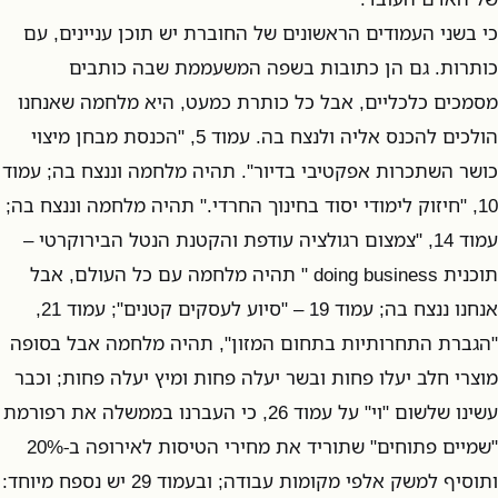
כי בשני העמודים הראשונים של החוברת יש תוכן עניינים, עם
כותרות. גם הן כתובות בשפה המשעממת שבה כותבים
מסמכים כלכליים, אבל כל כותרת כמעט, היא מלחמה שאנחנו
הולכים להכנס אליה ולנצח בה. עמוד 5, "הכנסת מבחן מיצוי
כושר השתכרות אפקטיבי בדיור". תהיה מלחמה וננצח בה; עמוד
10, "חיזוק לימודי יסוד בחינוך החרדי." תהיה מלחמה וננצח בה;
עמוד 14, "צמצום רגולציה עודפת והקטנת הנטל הבירוקרטי –
תוכנית doing business " תהיה מלחמה עם כל העולם, אבל
אנחנו ננצח בה; עמוד 19 – "סיוע לעסקים קטנים"; עמוד 21,
"הגברת התחרותיות בתחום המזון", תהיה מלחמה אבל בסופה
מוצרי חלב יעלו פחות ובשר יעלה פחות ומיץ יעלה פחות; וכבר
עשינו שלשום "וי" על עמוד 26, כי העברנו בממשלה את רפורמת
"שמיים פתוחים" שתוריד את מחירי הטיסות לאירופה ב-20%
ותוסיף למשק אלפי מקומות עבודה; ובעמוד 29 יש נספח מיוחד: