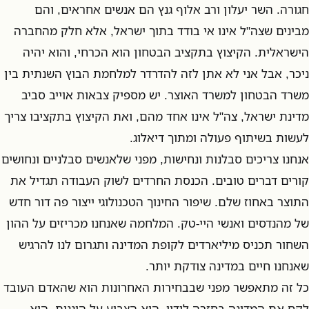
חגורה. השר יעלון ורב אלוף גנץ הם אנשים אחראים, והם
מבינים שצה"ל אינו אי בודד בתוך ישראל, אלא חלק מהחברה
הישראלית. הקיצוץ בתקציב הבטחון הוא הכרחי, והוא יהיה
ניכר, אבל אני לא אתן לזה להדרדר למלחמת הבוץ השנתית בין
משרד הבטחון למשרד האוצר. יש מספיק צבאות אוייב סביב
מדינת ישראל, צה"ל אינו אחד מהם, ואת הקיצוץ בתקציבו צריך
לעשות בשיתוף פעולה ומתוך דיאלוג.
אנחנו צריכים סבלנות ונחישות, מפני שלאנשים סבלניים ונחושים
קורים דברים טובים. הכנסת החרדים לשוק העבודה תגדיל את
התוצר באחוז שלם. שיפור החינוך הטכנולוגי ייצור פה דור חדש
של מהנדסים ואנשי היי-טק. המלחמה שאנחנו מכריזים על ההון
השחור תכניס מיליארדים לקופת המדינה ותגרום לנו להרגיש
שאנחנו חיים במדינה צודקת יותר.
כל זה מתאפשר מפני שבבחירות האחרונות הוא שהאדם העובד
לקח את המדינה בחזרה לידיו. הוא הצביע על הוגנות, הוא