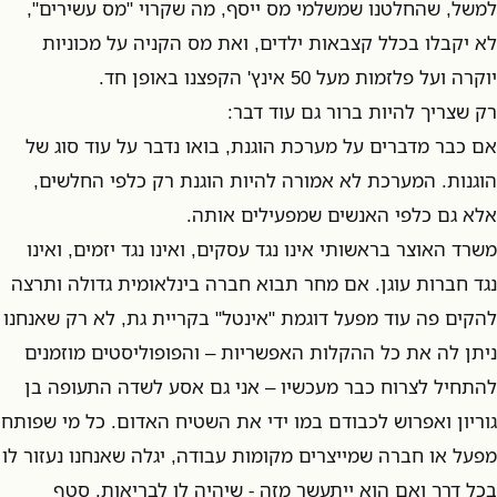
למשל, שהחלטנו שמשלמי מס ייסף, מה שקרוי "מס עשירים",
לא יקבלו בכלל קצבאות ילדים, ואת מס הקניה על מכוניות
יוקרה ועל פלזמות מעל 50 אינץ' הקפצנו באופן חד.
רק שצריך להיות ברור גם עוד דבר:
אם כבר מדברים על מערכת הוגנת, בואו נדבר על עוד סוג של
הוגנות. המערכת לא אמורה להיות הוגנת רק כלפי החלשים,
אלא גם כלפי האנשים שמפעילים אותה.
משרד האוצר בראשותי אינו נגד עסקים, ואינו נגד יזמים, ואינו
נגד חברות עוגן. אם מחר תבוא חברה בינלאומית גדולה ותרצה
להקים פה עוד מפעל דוגמת "אינטל" בקריית גת, לא רק שאנחנו
ניתן לה את כל ההקלות האפשריות – והפופוליסטים מוזמנים
להתחיל לצרוח כבר מעכשיו – אני גם אסע לשדה התעופה בן
גוריון ואפרוש לכבודם במו ידי את השטיח האדום. כל מי שפותח
מפעל או חברה שמייצרים מקומות עבודה, יגלה שאנחנו נעזור לו
בכל דרך ואם הוא ייתעשר מזה - שיהיה לו לבריאות. סטף