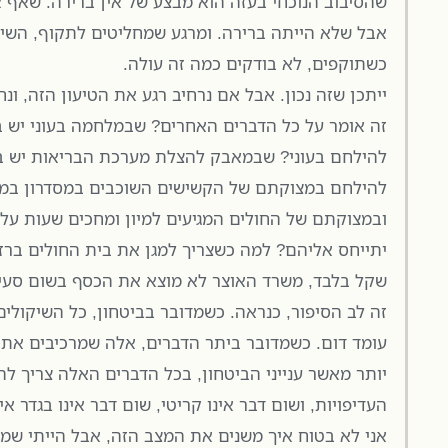
שהסיבוב הנוכחי בעזה הוא מבצע של אין ברירה. שאף 
אבל שלא הייתה ברירה. ומרגע שמחליטים לתקוף, השי
כשתוקפים, לא בודקים כמה זה עולה.
ייתכן שזה נכון. אבל אם נרחיב רגע את הטיעון הזה, ונ
זה אומר על כל הדברים האחרים? שבמלחמה בעוני יש 
להילחם בעוני? שבמאבק להצלת מערכת הבריאות יש 
להילחם במצוקתם של הקשישים השוכבים במסדרון במח
ובמצוקתם של החולים המגיעים למיון ומחכים שעות על 
שקל בלבד, משרד האוצר לא מוצא את הכסף בשום סעי
זה לב הסיפור, כנראה. כשמדובר בביטחון, כל השיקולים
עומד דום. כשמדובר ביתר הדברים, אלה שמרכיבים את ח
יותר מאשר ענייני הביטחון, בכל הדברים האלה צריך לה
העדיפויות, ושום דבר אינו קריטי, שום דבר אינו בגדר אי
אני לא בטוח איך משנים את המצב הזה, אבל הייתי שמ