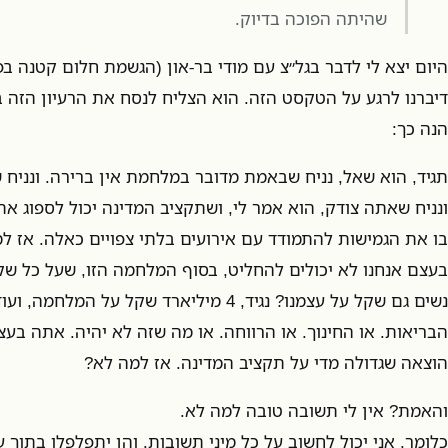
שהיתה הפוכה בדיוק.
היום יצא לי לדבר בגל״צ עם מודי בר-און (הגשמת חלום קטנה ב
דיברנו לרגע על הטקסט הזה. הוא הצליח לנסח את הרעיון הזה ב
הנה כך:
תגיד, הוא שאל, נניח שבאמת מדובר במלחמת אין ברירה. ונניח
ונניח שאתה צודק, הוא אמר לי, ושתקציב המדינה יכול לספוג את 
בו את הגמישות להתמודד עם אירועים בלתי צפויים כאלה. אז ל
בעצם אנחנו לא יכולים להחליט, בסוף המלחמה הזו, שעל כל ש
הבריאות. או החינוך. או הרווחה. או מה שזה לא יהיה. אתה בע
הוצאה שגדולה מדי על תקציב המדינה. אז למה לא?
והאמת? אין לי תשובה טובה למה לא.
כלומר, אני יכול לחשוב על כל מיני תשובות. והן יתפלפלו בתוך עצ