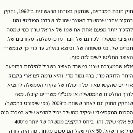
חוק חובת המכרזים, שנחקק בצורתו הראשונית ב־1992, נחקק
במקור אחרי שבמשרד האוצר שמו לב שבדרג הפוליטי נהגו
להזכיר יותר מפעם אחת את שמו של אריאל שרון כמי שמטה
תקציבי ממשלה לכיוונם של חברי מרכז מפלגה, מקורבים של,
חברים של, בני משפחה של, וכיוצא באלה. עד כדי כך שבמשרד
האוצר החליטו לשים לזה סוף.
אלא שהמערכת שבנו במשרד האוצר בשביל להילחם בתופעה
היתה הדוקה מדי, ברף נמוך מדי, והיא גרמה לצווארי בקבוק
אדירים שהקשו מאוד על היכולת של פקידי הממשלה להוציא
לדרך החלטות שהממשלה או מנכ"לי משרדים קיבלו. מאז
שנחקק החוק וגם לאחר ששונה ב־2009 (כפי שיפורט בהמשך)
הסכום המקסימלי שפקיד ממשלה יכול להוציא שלא במכרז היה
50 אלף שקל. זהו. ביחס לתקציב ממשלה של יותר מ־400
מיליארד שקל, 50 אלף שקל הם סכום מגוחך. מה היה קורה