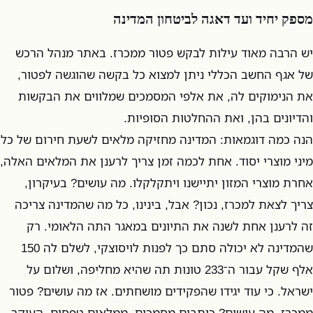
מספק יחיד ועד דאגה לביטחון המדינה
יש הרבה מאוד עילות לבקש פטור ממכרז. באתר מנהל הרכש
של אגף החשב הכללי ניתן למצוא כל בקשה שהוגשה לפטור,
את הנימוקים לה, את אלפי המסמכים שמלווים את הבקשות
והדיונים בהן, ואת ההחלטות הסופיות.
הנה כמה דוגמאות: המדינה מחזיקה מלאים לשעת חירום של כל
מיני מוצרי יסוד. אחת לכמה זמן צריך לרענן את המלאים האלה,
אחרת מוצרי המזון יתיישנו ויתקלקלו. מה עושים? בעיקרון,
צריך לצאת למכרז, נכון? אבל, בינינו, כל מה שהמדינה צריכה
זה לרענן אחת לשנה את התיונים במאגר התה הלאומי. רק
שהמדינה לא יכולה סתם כך לפנות לויסוצקי, לשלם לה 150
אלף שקל עבור ה־233 טונות תה שהיא מחליפה, ושלום על
ישראל. כי עוד יגידו שהפקידים מושחתים. אז מה עושים? פטור
ממכרז. מה עושים? כותבים מסמכים. ממלאים טפסים. העיקר