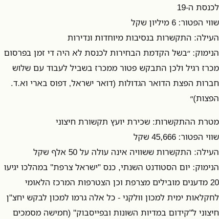
לכנסת ה-19
שווי הפטור: 6 מיליון שקל
העילה: התקשרות בנסיבות מיוחדות ונדירות
הנימוק: ״בשל הקדמת הבחירות לכנסת לא היה די זמן בפרסום
מכרז רגיל ולכן התבקש פטור ממכרז בשביל לעבוד עם שלוש
חברות הפצת הדואר הגדולות (דואר ישראל, דפוס בארי וא.ד.
הפצות)״
מטרת ההתקשרות: שכירת יועץ תקשורת חיצוני
שווי הפטור: 45,666 שקל
העילה: התקשרות ששוויה אינה עולה על 50 אלף שקל
הנימוק: יום הסטודנט השנתי, כנס "ישראל צרפת" במהלכו יגיעו
20 מדענים מובילים מצרפת וכן הצטרפות המרכז הלאומי
לחקלאות ימית למכון וולקני - כל אלה גרמו למכון לבקש יחצ"ן
חיצוני ל"קידום במדיות השונות ובפייסבוק" (חמישה מסמכים