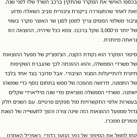
בכספו האישי את המקרר שהתקין ברכב השרד שלו לפני שנה.
זאת לאחר שהתעוררה ביקורת ציבורית סביב השאלה מדוע
ציבור משלמי המסים צריך לממן לסגן שר האוצר מקרר בשווי
של יותר מ־3,000 שקל ברכבו. צמא ככל שיהיה, ההוצאה הזו
נראתה מיותרת.
סיפור המקרר הוא נקודת הקצה, הצ'ופצ'יק של מפעל ההוצאות
של משרדי הממשלה, והוא ההוכחה לכך שהגברת השקיפות
חיונית להתייעלות המגזר הציבורי. אבל מדובר בצד אחד בלבד
של התמונה, ודרושה מהפכה של ממש בתחום נוסף כדי שמשהו
ישתנה. משרדי הממשלה מוציאים מדי שנה מיליארדי שקלים
בעשרות אלפי התקשרויות מול ספקים פרטיים. עם השנים חלק
גדול ממפעל ההוצאות הזה שינה צורה והפך לתעשייה של השגת
פטורים ממכרז.
קחו למשל את הסיפור של כפר הנוער כדורי. באפריל האחרון