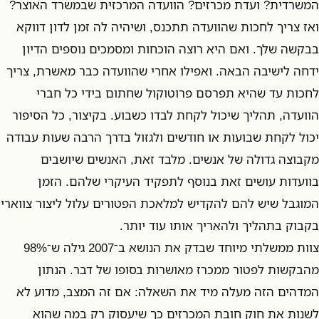
המשרדית? ועדת מכרזים? הוועדה המרכזית שבמשרד האוצר?
ואז צריך לחכות שהוועדה תתכנס, ושיהיה לה זמן לדון דווקא
בבקשה שלך. ואם היא רוצה הוכחות ומסמכים נוספים הדיון
ידחה לישיבה הבאה. ואפילו אחרי שהוועדה כבר מאשרת, צריך
לחכות עד שהיא תפרסם פרוטוקול שחתום בידי כל חברי
הוועדה, תהליך שיכול לקחת לבדו כשבוע. בקיצור, כל הסיפור
יכול לקחת שבועות או חודשים ולגזול בדרך הרבה שעות עבודה
מקבוצה גדולה של אנשים. מלבד זאת, האנשים שיושבים
בוועדות עושים זאת בנוסף לתפקיד העיקרי שלהם. הזמן
המוגבל שיש להם להקדיש למלאכת הפטורים עלול ליצור צווארי
בקבוק בתהליך ולהאריך אותו עוד יותר.
צוות ממשלתי מיוחד שבדק את הנושא ב־2007 גילה ש־98%
מהבקשות לפטור ממכרז מאושרות בסופו של דבר. הנתון
המדהים הזה מעלה מיד את השאלה: אם זה המצב, מדוע לא
לשנות את חוק חובת המכרזים כך שיעסוק רק במה שהוא