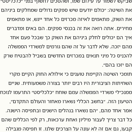
שביקש לשמור על עילום שמו, ושהסכים לחשוף בפני ״כלכליסט״
את השיטה: ״כולם יודעים שיש ספקים גדולים שמחלקים ביניהם
את השוק, מתאמים לאיזה מכרזים כל אחד ייגש, או מתאמים
מחירים. אתה רואה את זה בכנסי ספקים. הם באים ומדברים
איך הם יכולים לחלק ביניהם את השוק כך שבכל פעם אחד
מהם יזכה. שלא לדבר על זה שהם גורמים למשרדי הממשלה
להכניס כל מיני תנאים במכרזים החדשים בשביל להבטיח שרק
הם יזכו בהם״.
תומכי השיטה הקיימת טוענים כי אילולא החוק הקיים מקרי
השחיתות הציבורית היו רבים יותר בצורה משמעותית. שניים
ממנכ״לי משרדי הממשלה עמם שוחח ״כלכליסט״ התרעמו לנוכח
הטיעון הזה. ״בחשב הכללי נשארו מאחור והעולם התקדם״,
אמר אחד מהם, ״הם נשארו בנהלים הישנים ובתפיסה הישנה.
כל דבר צריך לעבור מיליון ואחת ערכאות, רק לפי הכללים שהם
קבעו, גם אם זה לא עונה על הצרכים שלנו. זו תפיסה מגבילה