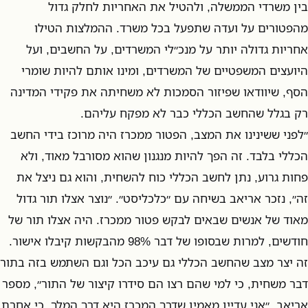
בין משרדי הממשלה, ולהטיל את האחריות לחלק גדול
מהפטורים על ועדה שתפעל בכל משרד. ההמלצות הטילו
אחריות גדולה יותר על מנכ״לי המשרדים, על החשבים, ועל
היועצים המשפטיים של המשרדים, ומינו אותם להיות שומרי
הסף, שיוודאו שפיזור הסמכות לא משחיתה את פקידי המדינה
רק בגלל שהחשב הכללי כבר לא מפקח עליהם.
״לפני ששינינו את המצב, הפטור ממכרז היה מרוכז בידי החשב
הכללי בלבד. זה הפך להיות מנגנון שהוא מסורבל מאוד, ולא
פחות גרוע, נתן לחשב הכללי כוח להשחית, והוא גם ניצל את
זה״, נזכר אריאב בשיחה עם ״כלכליסט״. ״נוצר אצלו תור גדול
מאוד של אנשים שבאים לבקש פטור ממכרז. היה אצלו תור של
חודשים, למרות שבסופו של דבר 98% מהבקשות קיבלו אישור.
זה יצר מצב שהחשב הכללי גם עיכב הכל וגם השתמש בזה בתור
דבר משחית, כי למי שהם רצו הם סידרו קיצור של התור״, מספר
אריאב. ״אני עדיין מאמין שדרך המכרז היא דרך המלך, כי אחרת