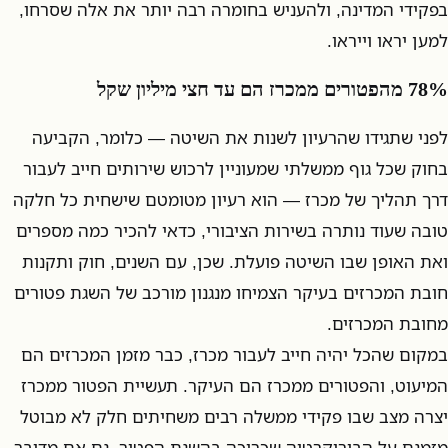
בפקידי המדינה, ולהעניש בחומרה רבה יותר את אלה שסרחו,
למען יראו וייראו.
78% מהפטורים ממכרז הם עד חצי מיליון שקל
לפני שתגידו שהרעיון לשנות את השיטה — כלומר, הקביעה
בחוק שכל גוף ממשלתי שמעוניין לרכוש שירותים חייב לעבור
דרך תהליך של מכרז — הוא רעיון מטומטם שישחית כל חלקה
טובה שעוד נותרה בשירות הציבורי, כדאי להכיר כמה מספרים
ואת האופן שבו השיטה פועלת. שכן, עם השנים, חוק ותקנות
חובת המכרזים בעיקר הצמיחו מנגנון מורכב של השגת פטורים
מחובת המכרזים.
במקום שהכל יהיה חייב לעבור מכרז, כבר מזמן המכרזים הם
המיעוט, והפטורים ממכרז הם העיקר. תעשיית הפטור ממכרז
יצרה מצב שבו פקידי ממשלה רבים משחיתים חלק לא מבוטל
מזמנם על הבירוקרטיה שכרוכה בהשגת הפטור, גם אם מדובר