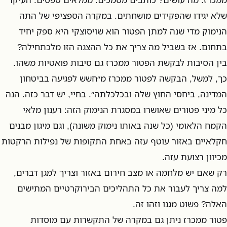
שלא יגידו שהפקידים מושחתים. במקרה הספציפי של התה
הנימוק מדי שנה למתן הפטור הוא שויסוצקי היא ספק יחיד
בתחום. אז בשביל מה צריך את כל ההצגה הזו מלכתחילה?
בין הסיבות לבקשת הפטור ממכרז גם סיבות פואטיות משהו.
כך, למשל, הבקשה לפטור ממכרז מ״חשש לפגיעה בביטחון
המדינה, ביחסי החוץ שלה ובכלכלתה״. בחיי, יש דבר כזה. הנה
כל מיני פטורים שאושרו במסגרת הנימוק הזה: רענון מלאי
הקמח הלאומי (כל שנה באותו נימוק משונה), וגם מיגון מבנים
חקלאיים באזור עוטף עזה באחת התקופות של נפילות הרקטות
מכיוון רצועת עזה.
רק שאם יש מלחמה או מצב חירום באזור וצריך למגן דברים,
למה צריך לעבור את כל התהליכים הבירוקרטיים המתישים
האלה? פשוט מגנו וזהו זה.
פטור ממכרז ניתן גם במקרה של התקשרות עם מוסדות