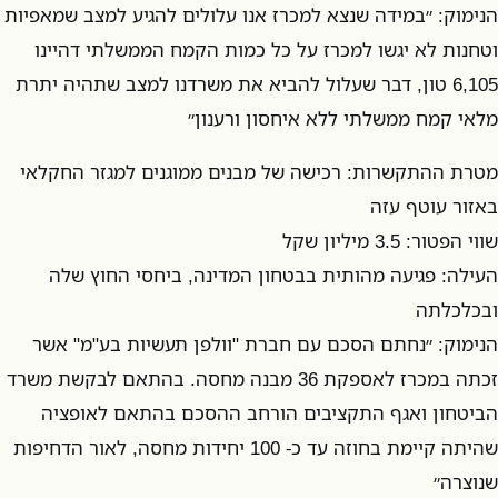
הנימוק: ״במידה שנצא למכרז אנו עלולים להגיע למצב שמאפיות
וטחנות לא יגשו למכרז על כל כמות הקמח הממשלתי דהיינו
6,105 טון, דבר שעלול להביא את משרדנו למצב שתהיה יתרת
מלאי קמח ממשלתי ללא איחסון ורענון״
מטרת ההתקשרות: רכישה של מבנים ממוגנים למגזר החקלאי
באזור עוטף עזה
שווי הפטור: 3.5 מיליון שקל
העילה: פגיעה מהותית בבטחון המדינה, ביחסי החוץ שלה
ובכלכלתה
הנימוק: ״נחתם הסכם עם חברת "וולפן תעשיות בע"מ" אשר
זכתה במכרז לאספקת 36 מבנה מחסה. בהתאם לבקשת משרד
הביטחון ואגף התקציבים הורחב ההסכם בהתאם לאופציה
שהיתה קיימת בחוזה עד כ- 100 יחידות מחסה, לאור הדחיפות
שנוצרה״