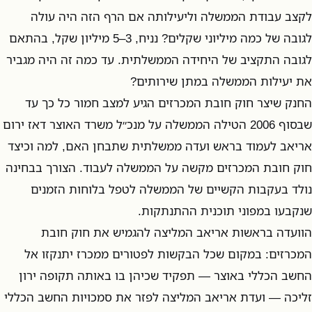
לקצב עבודת הממשלה וליעילותה אם הרף הזה היה עולה
לגובה של כמה מיליוני שקלים? נניח, 3–5 מיליון שקל, בהתאם
לגובה התקציב של היחידה הממשלתית. עד כמה זה היה מגביר
את יעילות הממשלה במתן שירותים?
החנק שיצר חוק חובת המכרזים הגיע למצב חמור כל כך עד
שבסוף 2006 הטילה הממשלה על מנכ״ל משרד האוצר דאז ירום
אריאב לעמוד בראש ועדה ממשלתית שתבחן האם, למה וכיצד
חוק חובת המכרזים מקשה על הממשלה לעבוד. הצורך בבחינה
נולד בעקבות הקשיים של הממשלה לטפל בלוחות הזמנים
שנקבעו במפוני תוכנית ההתנתקות.
הוועדה בראשות אריאב המליצה להגמיש את חוק חובת
המכרזים: במקום שכל הבקשות לפטורים ממכרז יתנקזו אל
החשב הכללי באוצר — תפקיד שכיהן בו באותה תקופה ירון
זליכה — ועדת אריאב המליצה לפזר את סמכויות החשב הכללי