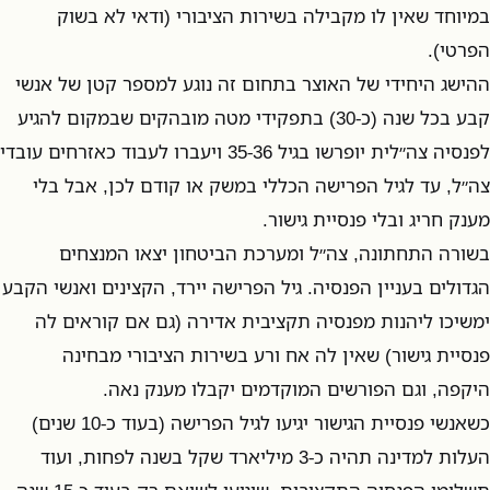
במיוחד שאין לו מקבילה בשירות הציבורי (ודאי לא בשוק
הפרטי).
ההישג היחידי של האוצר בתחום זה נוגע למספר קטן של אנשי
קבע בכל שנה (כ-30) בתפקידי מטה מובהקים שבמקום להגיע
לפנסיה צה״לית יופרשו בגיל 35-36 ויעברו לעבוד כאזרחים עובדי
צה״ל, עד לגיל הפרישה הכללי במשק או קודם לכן, אבל בלי
מענק חריג ובלי פנסיית גישור.
בשורה התחתונה, צה״ל ומערכת הביטחון יצאו המנצחים
הגדולים בעניין הפנסיה. גיל הפרישה יירד, הקצינים ואנשי הקבע
ימשיכו ליהנות מפנסיה תקציבית אדירה (גם אם קוראים לה
פנסיית גישור) שאין לה אח ורע בשירות הציבורי מבחינה
היקפה, וגם הפורשים המוקדמים יקבלו מענק נאה.
כשאנשי פנסיית הגישור יגיעו לגיל הפרישה (בעוד כ-10 שנים)
העלות למדינה תהיה כ-3 מיליארד שקל בשנה לפחות, ועוד