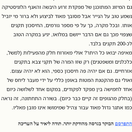
גם המיזוג המתוכנן של מפקדת זרוע היבשה והאגף הלוגיסטיקה
נשמע טוב על הנייר אבל מסובך מאוד לביצוע ולא ברור מי יוביל
אותו. ובכל מקרה, כך על פי מספר גורמים, החיסכון תקנים
שצפוי מכך גם אם הדבר ייושם במלואו, יגיע במקרה הטוב
לכ-200 תקנים בלבד.
מאיפה יבואו כל היתר? אולי מאזרוח חלק מהפעילות (למשל,
כלכלנים ומשפטנים) רק שזו המרה של תקני צבא בתקנים
אזרחיים. גם אם יהיה פה חיסכון כספי, הוא לא יהיה עצום.
ואולי גם מהקטנת המטות באופן כללי על ידי מעבר ליחס של
אחד לחמישה בין מפקד לפקודים, במקום אחד לשלושה כיום
(בחלק מהגופים זה קיים כבר כיום). בשורה התחתונה, זה נראה
כמו אתגר גדול מאוד עבור צה״ל שמימושו אינו מובן מאליו.
התפרסם
הבוקר בגרסה מהודקת יותר. תודה ליאיר על העריכה