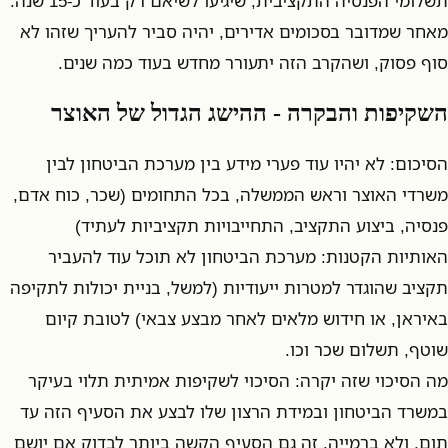
תשלומי הפנסיה התקציבית, שיגיעו לשיאם רק בעוד כ-15 שנה.
מאחר שמדובר בסכומים אדירים, יהיה סביר להעריך שזהו לא
סוף פסוק, ושהקרב הזה יתעורר מחדש בעוד כמה שנים.
השקיפות והבקרה - ההישג הגדול של האוצר
הסיכום: לא יהיו עוד פערי מידע בין מערכת הביטחון לבין
משרדי האוצר וראש הממשלה, בכל התחומים (שכר, כוח אדם,
פנסיה, ביצוע התקציב, התחייבויות תקציביות לעתיד)
האותיות הקטנות: מערכת הביטחון לא תוכל עוד להעביר
תקציב שהוגדר למטרות ייעודיות (למשל, בניית יכולות לתקיפה
באיראן, או חידוש מלאים לאחר מבצע צבאי) לטובת קיום
שוטף, תשלום שכר וכו.
מה הסיכוי שזה יקרה: הסיכוי לשקיפות אמיתית תלוי בעיקר
במשרד הביטחון ובמידת הרצון שלו לבצע את הסעיף הזה עד
תום, ולא ברמייה. זה גם הסעיף הקשה ביותר לבדוק אם יושם