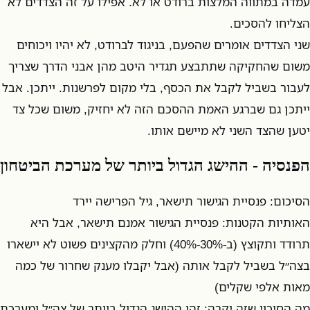
עמדה במתווה המלצות ברודט או לא. אפילו על זה הצדדים לא
הצליחו להסכים.
שני הצדדים אומרים שהפעם, בניגוד לברודט, לא יהיו ויכוחים
משום שהחקיקה שתתבצע תגדיר היטב מהן אבני הדרך שצריך
לעבור בשביל לקבל את הכסף, בלי מקום לפרשנות. ייתכן. אבל
ייתכן גם שברגע האמת ההסכם הזה לא יחזיק, משום שכל צד
יטען שהצד השני לא מיישם אותו.
הפנסיה - ההישג הגדול ביותר של מערכת הביטחון
הסיכום: פנסיית הגישור תישאר, גיל הפרישה יירד
האותיות הקטנות: פנסיית הגישור אמנם תישאר, אבל היא
תרודד ותקוצץ (ב-30%-40%) וחלק מהקצינים פשוט לא יישארו
בצה״ל בשביל לקבל אותה (אבל יקבלו מענק שחרור של כמה
מאות אלפי שקלים)
מה הסיכוי שזה יקרה: זהו ההישג הגדול ביותר של צה״ל ומערכת