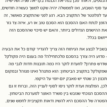
הכספים, ולאחר מכן במליאת הכנסת בקריאה שניה ושלישית
עד סוף השבוע, ואז לממשלה יהיה שקט למשך כעשרה חודשים,
עד לפלונטר של התקציב הבא. רגע לפני שהתקציב מאושר, זה
הזמן לנתח האם ההסכם הוא הסכם טוב או רע, איזה צד גזר
את ההישגים הגדולים ביותר, והאם יש סיכוי שההסכם הזה
ייושם בכלל.
בשביל לבצע את הניתוח הזה צריך להגדיר קודם כל את הבעיה
- מדוע היה צורך בהסכם מלכתחילה? מה בעצם היה מקולקל
שדרש פתרון? לוועדת לוקר היו כמה תובנות חדות לגבי מה
שמקולקל בתקציב הביטחון: הוא מתנהל ואינו מנוהל ובמקום
תכנון רב שנתי יש מאבק יום-יומי על היקפו.
לכן, המלצות ועדת לוקר ניסו לסוף לעניין הזה, וברוח זו גם
ההסכם הנוכחי שגובש בין משרד האוצר למערכת הביטחון.
המטרה של ההסכם היא להשיג ודאות תקציבית לחמש שנים,