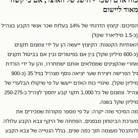
כוח אדם ושכר - הישג של האוצר, אם כי קשה
מאוד ליישום
הסיכום: קיצוץ הדרגתי של 14% בעלות שכר אנשי הקבע בצה״ל
(כ-1.5 מיליארד שקל)
האותיות הקטנות: הקיצוץ ייעשה הן על ידי צמצום תקנים
(כ-600 מיליון שקל) בין אם בפיטורים ובין אם בביטול תקנים
אחרי שהקצינים שממלאים אותם ישתחררו, והן על ידי הורדת
גיל הפרישה ויצירת שער יציאה נוסף מצה״ל בגיל 35 (כ-900
מיליון שקל). שינויי כוח האדם ייעשו על פי שיקולו הבלעדי של
צה״ל. צמצום של כל 1,000 תקני קבע יחסוך לצה״ל כ-250-275
מיליון שקל בשנה.
מה הסיכוי שזה יקרה: על פי מספר מקורות שמכירים את
מערכת הביטחון מבפנים, הפחתה של היקף צבא הקבע עלולה
להתבטל מעצמה תוך כמה שנים, בגלל הנטייה של צבא הקבע