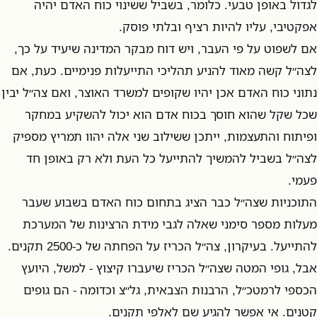
לגדול באופן טבעי. כלומר, בשביל ששינוי כוח האדם יהיה
אפקטיבי, עליו להיות רציף ובלתי פוסק.
אם לשפוט על פי העבר, ויש דוח מבקר המדינה שיעיד על כך,
לצה״ל קשה מאוד להניע תהליכי התייעלות פנימיים. כעת, אם
נתוני כוח האדם אכן יהיו שקופים למשרד האוצר, ואם צה״ל יבין
שכל שקל שהוא חוסך בכוח אדם הוא יכול להשקיע במחקר
ופיתוח והתעצמות, ייתכן ששילוב שני אלה יהוו תמריץ מספיק
לצה״ל בשביל להמשיך להתייעל כל העת ולא רק באופן חד
פעמי.
התוכניות שצה״ל כבר הציג בתחום כוח האדם בשבוע שעבר
מעלות מספר סימני שאלה לגבי מידת הרצינות של המערכת
להתייעל. בעיקרון, צה״ל הכריז על הפחתה של כ-2500 תקנים.
אבל, גופי המטה שצה״ל הכריז שיעברו קיצוץ - למשל, היועץ
הכספי לרמטכ״ל, הרבנות הצבאית, גל״צ וכדומה - הם גופים
קטנים. אי אפשר להגיע שם לאלפי תקנים.