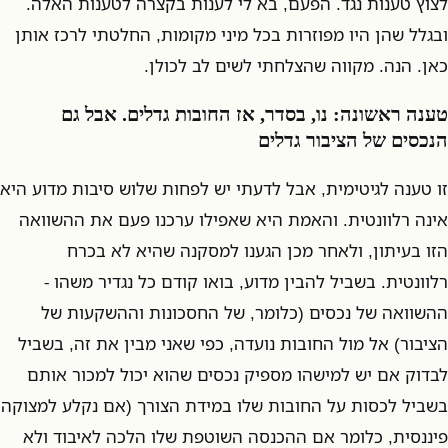
לצוץ טענות נגד. הפעם, בא לי לענות בקצרה לטענות האלה.
ובגלל שהן היו מפוזרות בכל מיני מקומות, החלטתי לרכז אותן
כאן. הנה. מקווה שהצלחתי לשים לב לכולן.
טענה ראשונה: נו, בסדר, אז החובות גדלים. אבל גם
הנכסים של הציבור גדלים
זו טענה לגיטימית, אבל לדעתי יש לפחות שלוש סיבות מדוע היא
אינה רלוונטית. והאמת היא שאפילו ערכנו פעם את ההשוואה
הזו בעיתון, ולאחר מכן הגענו למסקנה שהיא לא בכרח
רלוונטית. בשביל להבין מדוע, בואו קודם כל נגדיר משהו -
ההשוואה של נכסים (כלומר, של החסכונות וההשקעות של
הציבור) אל מול החובות נועדה, כפי שאני מבין את זה, בשביל
לבדוק אם יש למישהו מספיק נכסים שהוא יכול למכור אותם
בשביל לכסות על החובות שלו במידת הצורך (אם נקלע למצוקה
פיננסית, כלומר אם ההכנסה השוטפת שלו הלכה לאיבוד ולא