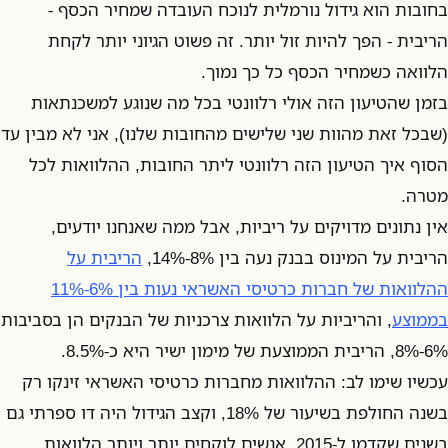
בחובות הוא גידול נורמלית לנוכח העובדה שמחיר הכסף -
הריבית - הפך להיות זול יותר. זה פשוט הגיוני יותר לקחת
הלוואה כשמחיר הכסף כל כך נמוך.
בזמן שהטיעון הזה אולי רלוונטי בכל מה שנוגע למשכנתאות
(שבכל זאת מהוות שני שלישים מהחובות שלנו), אני לא מבין עד
הסוף איך הטיעון הזה רלוונטי ליתר החובות, ההלוואות לכל
מטרה.
אין נתונים מדויקים על ריביות, אבל ממה שאנחנו יודעים,
הריבית על המינוס בבנק נעה בין 8%-14%,
הריבית על
ההלוואות של חברות כרטיסי האשראי נעות בין 6%-11%
בממוצע
, והריביות על הלוואות צרכניות של הבנקים הן בסביבות
6%-8%, הריבית הממוצעת של מימון ישיר היא כ-8.5%.
עכשיו שימו לב: ההלוואות מחברות כרטיסי האשראי זינקו רק
בשנה החולפת בשיעור של 18%, וקצב הגידול היה דו ספרתי גם
בשנים שקדמו ל-2015. אנשים לוקחים יותר ויותר הלוואות