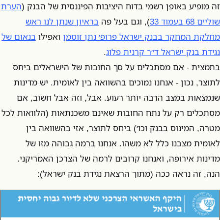
זה מופיע באופן רשמי בדוח היציבות הפיננסית של הבנק (
הערת
שוליים 68 בעמוד 33
), וגם בעל פה
בראיון שנתן לנו ראש
מחלקת המחקר בבנק ישראל פרופ׳ נתן זוסמן
ואפילו
בנאום של
נגידת בנק ישראל ד״ר קרנית פלוג
.
בתמצית - אם מסתכלים על סך החובות של הישראלים ביחס
לתוצר, נכון - אנחנו נמוכים בהשוואה בין לאומית. יש מדינות
שנמצאות במצב הרבה יותר רעוע. אבל, וזה אבל חשוב, אם
מסתכלים רק על נתח החובות שאינם משכנתאות (הלוואות לכל
מטרה, המינוס בבנק וכו׳) ביחס לתוצר, אזי בהשוואה בין
לאומית מצבנו כלל לא משהו. אנחנו ברמה גבוהה מזו של
מדינות אירופה, ואנחנו קרובים לרמה של הצרכן האמריקני.
הנה, זה נראה ככה (מתוך הרצאת נגידת בנק ישראל):