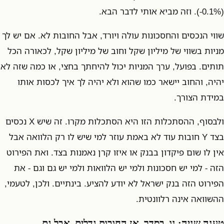
(0.1%-). וזה מביא אותי לדבר הבא.
שווי הנכסים והחסכונות עולה ויורד, אבל החובות לא. אם יש לך
מניות בשווי של מיליון שקל וחוב של מיליון שקל, לכאורה הכל
תותים. בפועל, ערך המניות יכול להיחתך בחצי, או כמה שזה לא
יהיה, והחוב יישאר כמו שהוא ולא יהיה לך איך לכסות אותו
במידת הצורך.
ולבסוף, ההסתכלות הזו היא הסתכלות מקרו. זה שיש X נכסים
בצד Y חובות עוד לא באמת עוזר למי שיש לו רק הלוואה אבל
אין לו שום פיקדון בבנק או איזו קרן נאמנות בצד. ואת הפירוט
הזה - למי יש חסכונות ולמי יש הלוואות ולמי יש גם וגם - את
הפירוט הזה בנק ישראל לא יודע להציע. בינתיים. ולכן, לטעמי,
ההשוואה אינה רלוונטית.
טענה שניה: נו, בסדר, אז החובות גדלים, אבל גם