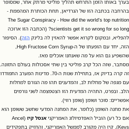
בערך באותו הזמן התרחש תהליך פוליטי מרתק אחר, שמסופר
בהרחבה בכתבה הזו של הגרדיאן, תחת הכותרת המהממת -
The Sugar Conspiracy - How did the world’s top nutrition
scientists get it so wrong for so long? (הכתבה הזו ארוכה
להפליא, ובמקום לקרוא אפשר להאזין לה בלינק
הזה
). הסיפור
הזה, יחד עם הופעתו של ה-High Fructose Corn Syrup,
שהשפיע גם הוא על מה שאנחנו אוכלים מאז.
מסתבר, שזה הכל קרב פוליטי בין שתי אסכולות בעולם התזונה.
זה קרה בדיוק אז, בתחילת שנות ה-70. מדינות המערב התמודדו
עם מגפה של מחלות לב, והמדענים תהו מה הגורם למחלות
הלב. ובפרט, התהיה המדעית הזו הצטמצמה לשני גורמים
אפשריים: סוכר ושומן (שומן רווי).
את מחנה השומן (כלומר, את המחנה המדעי שחשב ששומן הוא
אם כל רע) הוביל האפדמיולוג האמריקני
אנסל קיז
(Ancel
Keys). קיז היה מקורב לממשל האמריקני, והחזיק בתפקידים