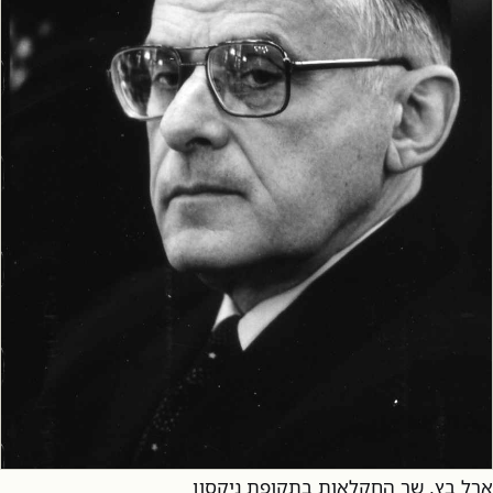
ארל בץ, שר החקלאות בתקופת ניקסון