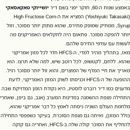
באמצע שנות ה-60, חוקר יפני בשם ד״ר
יושייוקי טאקאסאקי
(Yoshiyuki Takasaki) המציא את ה-High Fructose Corn
Syrup, ממתיק שמופק מתירס, שהוא מתוק יותר מסוכר, וזול
יותר להפקה מסוכר. פתאום היה לחקלאים האמריקנים מה
לעשות עם עודפי התירס שלהם.
מאז, בתהליך מהיר למדי, ה-HFCS חדר לכל מזון אמריקני
שהוא. ללחם, לקטשופ, לכל רוטב שיש, למה שלא תרצו. הוא
מאריך את חיי המדף של המוצרים, והוא זול יותר מסוכר רגיל.
ההופעה של ה-HFCS וכניסתו לשוק המזון האמריקני, לדעת
מדענים כמו ד״ר רוברט לוסטיג, היא נקודת הזמן המדויקת שבה
התחילה מגפת ההשמנה במדינות המערב (אגב, גם ביפן, שאחרי
מלחמת העולם השניה ניסתה לאמץ כל דבר אמריקני שהוא,
כולל המזון), ואיתה גם מגפת הסוכרת. בעיקר כשפפסי התחילה
להחליף את הסוכר קולה שלה ב-HFCS, ואחריה גם קוקה