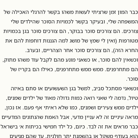
כבר המון זמן שרציתי לעשות משהו בקשר להרגלי האכילה של
המשפחה שלי, ובעיקר בקשר לכמויות הסוכר שהילדים שלי
צורכים. הם צורכים סוכר בבוקר, הם צורכים סוכר בגן בכמויות
מטורפות (ואין לי שמץ של מושג למה הגננות דוחפות להם את
החרא הזה), הם צורכים סוכר אחר הצהריים, ובערב.
וכשאין להם סוכר, או כשאני מונע מהם לקבל עוד משהו מתוק,
הם מתחרפנים. ממש ממש מתחרפנים, כאילו הם בקריז של
סוכר.
וכשאני מסתכל סביב, למשל בגן השעשועים או סתם באיזה
טיול, נדמה לי שאני רואה כמות גדולה מאוד של ילדים שמנים,
ילדים ממש צעירים ושמנים, כמו שלא ראיתי אף פעם. אז נכון,
מראה עיניים זה לא עניין מדעי, אבל האמת שהנתונים המדעיים
כבר מראים את זה לבד. כיום, כל ילד חמישי בכיתות א׳ בישראל
הוא בעודף משקל או בהשמנת יתר חולנית. עד שהם מגיעים