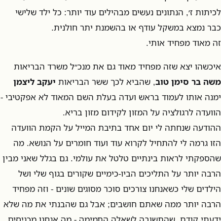
לכיתות ז׳, הנתונים נעשים מבהילים עוד יותר: כל ילד שלישי
כבר נמצא במשקל עודף או בהשמנת יתר חולנית.
זה מאוד מפחיד אותי.
איכשהו יצא שזה מפחיד מאוד גם את מנכ״ל משרד הבריאות
משה בר סימן טוב
, שהביא לכך ששר הבריאות
יעקב ליצמן
ימנה אותו לעמוד בראש ועדה בעלת השם המאוד לא אפקטיבי -
הוועדה לרגולציה על המזון לקידום מזון בריא.
ההודעה שנחתה לי יום אחד בתיבת המייל על הקמת הוועדה
הזו גרמה לי להתחיל לקרוא עוד ועוד חומרים על הנושא. מה
שהספקתי לראות בינתיים טלטל את עולמי. גם בגלל שאני מבין
הרבה יותר על התליכים הביו-כימיים שקורים בגוף שלי ושל
הילדים שלי כשאנחנו צורכים סוכר מסוגים שונים - וזה מפחיד
הרבה יותר ממה שאתם חושבים; אבל גם שהבנתי את מה שלא
ידעתי קודם. שהתשובה לשאלה התמימה - מה אנחנו מכניסים