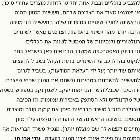
להצביע ברגליים ובבת אחת יחליטו לדחות מוצרים עתירי סוכר,
או יצמצמו מאוד את הצריכה שלהם, תעשיית המזון תהיה
הראשונה לחולל שינויים במוצרים שלה. התעשייה הזו מגיבה
הרבה יותר מהר לשינוי בהעדפות הצרכנים מאשר לשינויים
רגולטוריים ולנסיונות של הממשל לשנות את הכללים.
וזו בדיוק האסטרטגיה שמשרד הבריאות כאן בישראל בחר
לנקוט בה: לרכב על השינויים בדעת הקהל בשביל להעצים
אותם עוד יותר (על ידי העלאת המודעות), בשביל לגרום
לתעשייה להשתנות במהירות ולשנות את המזון שהיא מייצרת.
זו הסיבה שבגללה שר הבריאות יעקב ליצמן נקב במפורש בשמה
של מקדנולד׳ס ולא הסתפק באמירות עמומות, וזו הסיבה
שבגללה מנכ״ל משרד הבריאות סימן את קוקה קולה ומוצרים
נוספים. בישיבה הראשונה של הוועדה לרגולציה על המזון
(חייבים למצוא לה שם מוצלח יותר), מנכ״ל משרד הבריאות אף
התעמת עם נציגת איגוד יצרני המזון בוועדה -
עדי אבן חן
-