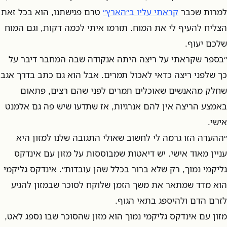
למרות שכבר
קראתי עליו ב״הארץ״
טרם פגישתנו, הוא בכל זאת
הצליח להעיף לי את המוח. תזרמו איתי לכמה דקות, וגם המוח
שלכם יעוף.
״בספר שקראתי על ריצה היתה אנקודה שבה המחבר דיבר על
כך שלפני ריצה כדאי לאכול תמרים. אבל הוא גם כתב בדרך אגב
שחלק מהאנשים שאוכלים תמרים לפני שהם רצים, פתאום
באמצע הריצה אין להם אנרגיות, אז שתדעו שיש פה גם אלמנט
אישי.
״ההערה הזו גרמה לי לחשוב שאולי התגובה שלנו למזון היא
עניין מאוד אישי. יש דיאטות שמבוססות על מזון עם אינדקס
גליקמי נמוך, רק שלא ברור בכלל שהן עובדות״. אינדקס גליקמי
הוא מדד שמתאר את משך הזמן שלוקח לסוכר שבמזון להגיע
לזרם הדם ולהיספג בתאי הגוף.
מזון עם אינדקס גליקמי נמוך הוא מזון שהסוכר שבו נספג לאט,