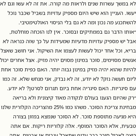
לא במשך עשרות שנים ולראות מה קורה. את זה לא עשו וגם לא
יעשו. העניין הוא שיש היום מספיק עדויות בשביל שכבר נוכל
להשתכנע מה נכון ומה לא גם בלי הניסוי האולטימטיבי.
״אותו הדבר גם בממתיקים ובסוכר. אין לנו הוכחה מוחלטת,
אבל יש מספיק עדויות מדעיות שמעידות על כך שזה כנראה לא
בריא, וכל אחד יכול לעשות לעצמו את השיקול. אני חושב שאצל
אנשים מסוימים, סוכר במינון מסוים יהיה מזיק. אצל אחרים יכול
להיות שהוא יהיה מזיק במינון גבוה יותר. האם כפית סוכר אחת
ליום תעשה נזק? לא יודע, זה לא נבדק, אני מנחש שלא. זה כמו
עם סיגריות. האם סיגריה אחת ביום תגרום לסרטן? לא יודע.
״רק שהיום הגענו בעולם לנקודה מאוד קיצונית ולא בריאה
מבחינת צריכת הסוכר. משהו כמו 25% מהצריכה הקלורית שלנו
היא מגיעה מתוספת סוכר. לא הסוכר שנמצא במזון בצורה
טבעית, אלא הסוכר המוסף. אלה קלוריות ריקות. אם אתה
רוצה לאכול סוכר כבר עדיף שתאכל ענבים או אבטיח. אתה