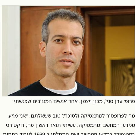
פרופ׳ ערן סגל, מכון ויצמן. אחד אנשים המגניבים שפגשתי
מה לפרופסור למתמטיקה ולסוכר? טוב ששאלתם. ״אני מגיע
ממדעי המחשב ומתמטיקה, עשיתי תואר ראשון פה, דוקטורט
בסטנפורד במדעי המחשב ושם התחלתי ב-1999 לעבוד בתחום