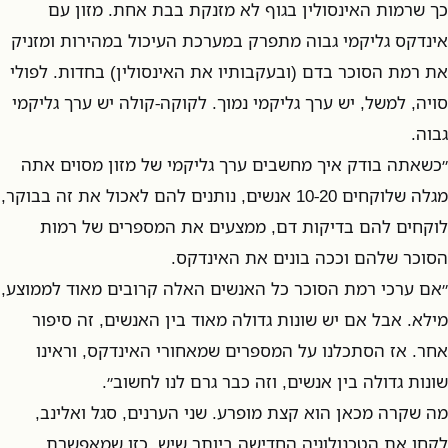
כך שרמות האינסולין בגוף לא מזנקת בבת אחת. מזון עם
אינדקס גליקמי גבוה מתפרק במערכת העיכול במהירות ומזניק
את רמת הסוכר בדם (ובעקבותיו את האינסולין) בחדות. לפולי
סויה, למשל, יש ערך גליקמי נמוך. לקוקה-קולה יש ערך גליקמי
גבוה.
״כשאתה בודק איך מחשבים ערך גליקמי של מזון מסוים אתה
מגלה שלוקחים 10-20 אנשים, נותנים להם לאכול את זה בבוקר,
לוקחים להם בדיקות דם, ממצעים את המספרים של רמות
הסוכר שלהם וככה בונים את האינדקס.
״אם ערכי רמת הסוכר כל האנשים האלה קרובים מאוד לממוצע,
מילא. אבל אם יש שונות גדולה מאוד בין האנשים, זה סיפור
אחר. אז הסתכלנו על המספרים שמאחורי האינדקס, וראינו
שונות גדולה בין אנשים, וזה כבר גרם לנו לחשוב״.
מה שקרה מכאן הוא קצת מופרע. שני הערנים, סגל ואלינב,
לקחו את הטכנולוגיה החדישה ביותר שיש, כזו שמאפשרת