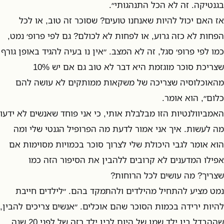
בגנטיקה. זה לא הכל התנהגותי״.
אז האם יכול להיות שאנחנו טועים? שסוכר זה טוב, או לכל
הפחות לא כזה גרוע, או לפחות לא לכולם? גם לפי פרופ׳ נמט,
כמו לפי פרופ׳ סגל, זה לא המצב. ״אין נו בעיה להגיד באופן גורף
שצריכת סוכר מוגזמת היא דבר לא טוב גם אם יש 10%
מהאוכלוסיה שצריכה של משקאות ממותקים לא עושה להם
כלום״, הוא אומר.
האמביוולנטיות הזו מבלבלת אותי, כי אני פוחד שאנשים לא ידעו
מה לעשות. איך אני אמור לדעת מה הפרופיל הגנטי שלי ומה
הוא אומר לגבי היכולת שלי לצרוך סוכר בכמויות מסוימות אם
אפילו המדענים לא קרובים ללהבין את הסיפור הזה כמו
שצריך? מה עושים לכל הרוחות?
נמט מציע להתחיל מהילדים ולהתמקד בהם. ״לילדים חייבת
להיות ירידה בכמות הסוכר שהם אוכלים. ״אנשים צריכים להבין,
שההבדל בין ילד שמן של היום לבין ילד רזה של לפני 20 שנה,