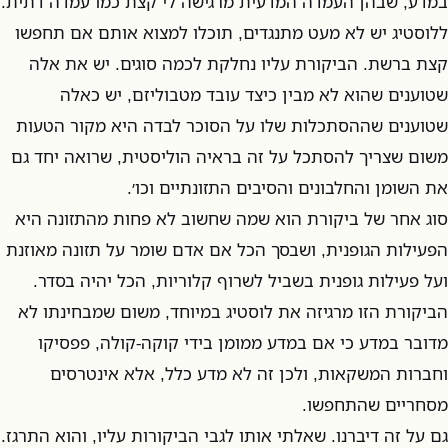
במדע, שבהן העמדה המדעית מרגישה לי קצת כמו עמדה דתית.
ללוסטיג יש לא מעט מתנגדים, תוכלו למצוא אותם אם תחפשו
קצת ברשת. הביקורת עליו נחלקת לכמה סוגים. יש את אלה
שטוענים שהוא לא מבין כיצד עובד מטבוליזם, יש כאלה
שטוענים שההסתכלות שלו על הסוכר לבדה היא מקור הטעות
משום שצריך להסתכל על זה בראיה הוליסטית, שרואה יחד גם
את השומן והחלבונים והסיבים התזונתיים וכו׳.
סוג אחר של ביקורת הוא שמה שחשוב לא פחות מהתזונה היא
הפעילות הגופנית, ושבסך הכל אם אדם שומר על תזונה מאוזנת
ועל פעילות גופנית בשביל לשרוף קלוריות, הכל יהיה בסדר.
הביקורת הזו מרגיזה את לוסטיג במיוחד, משום שמבחינתו לא
מדובר במדע כי אם במדע ממומן בידי קוקה-קולה, פפסיקו
וחברות המשקאות, ולכן זה לא מדע כלל, אלא אינטרסים
מסחריים שהתחפשו.
גם על זה דיברנו. שאלתי אותו לגבי הביקורות עליו, והוא התרגז.