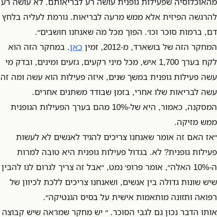
מהאוכלוסיה שפעילות גופנית עושה רע לבריאותם. לא עושה רע
להרגשה הפיזית אלא ממש מרעה לבריאות. גורמת לעליה בלחץ
דם, ברמות סוכר וכו׳. הפוך מכל מה שאנחנו חושבים״.
המחקר הזה של בושארד, מ-2012, זמין
כאן
. במחקר הזה הוא
לקח בערך 1,700 איש, מכל מיני רקעים, גזעים ומינים, ובדק מי
עשה פעילות גופנית במשך שנים, איזה פעילות הוא עשה ומה זה
עשה לבריאות שלו אחרי, בזמן שבודד משתנים אחרים.
המסקנה, כאמור, היא של-10% מהם בערך הפעילות הגופנית
ממש מזיקה.
״אז האם זה אומר שאנחנו צריכים להגיד לאנשים לא לעשות
פעילות גופנית? לא. בגדול פעילות גופנית היא טובה למרות
ה-10% האלה״, אומר פרופ׳ נמט, ״אבל זה צריך לגרום לנו להבין
שיש שונות גדולה בין אנשים, ושאנחנו צריכים ללכת לכיוון של
רפואה ותזונה מותאמות אישית על בסיס הגנטיקה״.
אותו הדבר נכון גם לגבי הסוכר. ״ יש מחקר שמראה שיש קבוצה