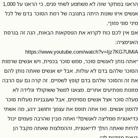
הראנו במחקר שזה לא משתמע לשתי פנים, כי הראנו על 1,000
אנשים איזו שונות היתה בתגובה של רמת הסוכר בדם של לכל
מיני סוגי מזון״.
אם אין לכם כוח לקרוא את הפסקאות הבאות, הנה זה בגרסת
האנימציה:
https://www.youtube.com/watch?v=Ijz7KG7UMiA
״אתה נותן לאנשים סוכר, ממש סוכר בכפית, ויש אנשים שרמות
הסוכר שלהם בדם לא עולות. אבל יש אנשים שאתה נותן להם
את זה והסוכר שלהם בדם קופץ לשמיים. זה קרה גם עם הרבה
מזונות מפתיעים אחרים. מצאנו למשל ששוקולד וגלידה לא
מעלה סוכר אצל אנשים מסוימים, אבל שעגבניות מעלות סוכר
להמון אנשים. ואז אתה תופס את עצמך וחושב ׳רגע, מה אשתי
כדיאטנית ממליצה לאנשים?׳ ואתה מבין שהרבה פעמים יכול
להיות שאתה הולך לדיאטנית, וההמלצות שאתה מקבל הן
בעצם מזיקות לך״.