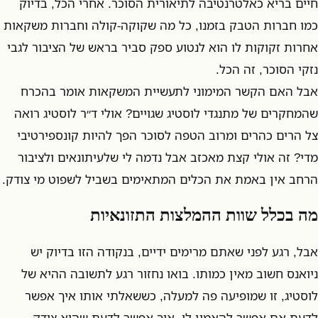
חיים בריא כאלטרנטיבה לתיאורית הסוכר. אחרי הכל, בדיוק
כמו חברות הטבק בזמנו, כל מה שקוקה-קולה וחברות משקאות
אחרות זקוקות לו הוא לנטוע ספק סביר בראש של הציבור לגבי
נזקי הסוכר, זה הכל.
אבל האם הקשר המימוני לתעשיית המשקאות אומר בהכרח
שהמחקרים של מתנגדי לוסטיג שגויים? אולי ד״ר לוסטיג רואה
צל הרים כהרים ומרוב הטפה לסוכר הפך להיות קונספירטיבי
מדי? זה אולי קצת מאכזב אבל נדמה לי שלעיתונאים ולציבור
הרחב אין באמת את הכלים המתאימים בשביל לשפוט מי צודק.
מה בכלל שוות ההמלצות התזונאיות
אבל, רגע לפני שאתם מרימים ידיים, בנקודה הזו בדיוק יש
ניואנס חשוב מאין כמותו. בואו נחזור רגע לתשובה ההיא של
לוסטיג, זו שמופיעה פה למעלה, כששאלתי אותו איך אפשר
לדעת אם אפשר להאמין לו, איך אפשר לדעת שהוא צודק.