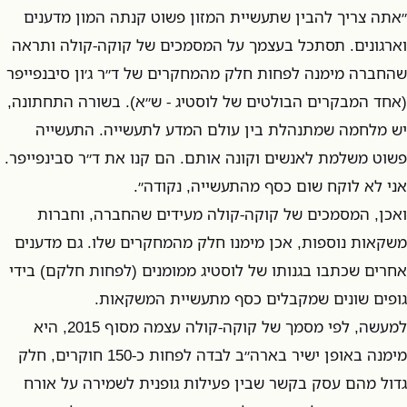
״אתה צריך להבין שתעשיית המזון פשוט קנתה המון מדענים
וארגונים. תסתכל בעצמך על המסמכים של קוקה-קולה ותראה
שהחברה מימנה לפחות חלק מהמחקרים של ד״ר ג׳ון סיבנפייפר
(אחד המבקרים הבולטים של לוסטיג - ש״א). בשורה התחתונה,
יש מלחמה שמתנהלת בין עולם המדע לתעשייה. התעשייה
פשוט משלמת לאנשים וקונה אותם. הם קנו את ד״ר סבינפייפר.
אני לא לוקח שום כסף מהתעשייה, נקודה״.
ואכן, המסמכים של קוקה-קולה מעידים שהחברה, וחברות
משקאות נוספות, אכן מימנו חלק מהמחקרים שלו. גם מדענים
אחרים שכתבו בגנותו של לוסטיג ממומנים (לפחות חלקם) בידי
גופים שונים שמקבלים כסף מתעשיית המשקאות.
למעשה, לפי מסמך של קוקה-קולה עצמה מסוף 2015, היא
מימנה באופן ישיר בארה״ב לבדה לפחות כ-150 חוקרים, חלק
גדול מהם עסק בקשר שבין פעילות גופנית לשמירה על אורח