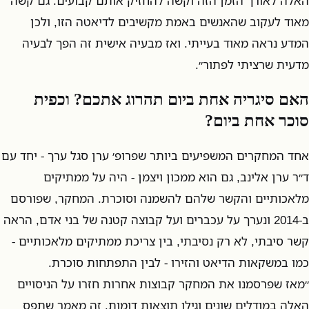
האלה לאורך הזמן הזה וקשה להחזיק אותם קבועים. גם קשה
מאוד לעקוב שהאנשים באמת מקשיבים לדיאטה הזו, ולכן
המדע נראה מאוד בעייתי. ואז מבעיה אישית זה הפך לבעיה
מדעית שרציתי לפתור״.
האם סיגריה אחת ביום תהרוג אתכם? וכפית
סוכר אחת ביום?
אחד המחקרים המשפיעים ביותר שפרופ׳ ערן סגל ערך - יחד עם
ד״ר ערן אלינב, גם הוא ממכון ויצמן - היה על ממתיקים
מלאכותיים והקשר שלהם להשמנה וסוכרת. המחקר, שפורסם
ב-2014 ונערך על עכברים ועל קבוצה קטנה של בני אדם, הראה
קשר סיבתי, לא רק נסיבתי, בין צריכת ממתיקים מלאכותיים -
כמו במשקאות הדיאט והזירו - לבין התפתחות סוכרת.
״מאז שפרסמנו את המחקר קבוצות אחרות חזרו על הניסויים
האלה במודלים שונים וגילו תוצאות דומות. זה מאמר שתפס