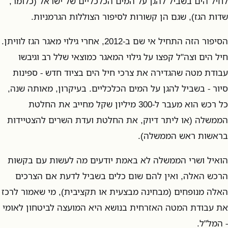
לחיל הים בשביל להגן על המים הכלכליים של ישראל (כלומר,
שדות הגז), שגם הן קשורות לסיפור הצוללות הגרמניות.
הסיפור הזה התחיל אי שם ב-2012, אחרי גילוי מאגר הגז לוויתן.
חיל הים וצה"ל קפצו על גילוי המאגר כמוצאי שלל רב וגיבשו
עבודת מטה שהגדירה את צרכי חיל הים בציוד חדש - ספינות
סיור - בשביל להגן על המים הכלכליים. בעיקרון, מאותה שנה,
כל רכש הוא מעבר ל-300 מיליון שקל מחייב את החלטת
הממשלה (או ליתר דיוק, את החלטת ועדת השרים להצטיידות
בראשות ראש הממשלה).
הואיל ושרי הממשלה לא באמת יודעים מה לעשות עם בקשות
הרכש האלה, ואין להם שום כלים בשביל לדעת אם הצרכים
האלה מנופחים (מבחינה מבצעית או תקציבית), מי שאמור לרכז
את עבודת המטה האזרחית בנושא היא המועצה לביטחון לאומי
- המל"ל.