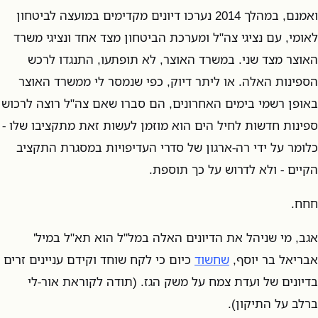
ואמנם, במהלך 2014 נערכו דיונים מקדימים במועצה לביטחון
לאומי, עם נציגי צה"ל ומערכת הביטחון מצד אחד ונציגי משרד
האוצר מצד שני. במשרד האוצר, לא תופתעו, התנגדו לרכש
הספינות האלה. או ליתר דיוק, כפי שנמסר לי ממשרד האוצר
באופן רשמי בימים האחרונים, הם סברו שאם צה"ל רוצה לרכוש
ספינות חדשות לחיל הים הוא מוזמן לעשות זאת מתקציבו שלו -
כלומר על ידי רה-ארגון של סדרי העדיפויות במסגרת התקציב
הקיים - ולא לדרוש על כך תוספת.
חחח.
אגב, מי שניהל את הדיונים האלה במל"ל הוא תא"ל במיל'
אבריאל בר יוסף,
שחשוד
כיום כי לקח שוחד וקידם עניינים זרים
בדיונים של ועדת צמח על משק הגז. (תודה לקוראת אור-לי
ברלב על התיקון).