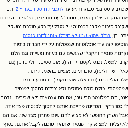
שכתב פוסט בפייסבוק והגיע עד
לתכנית חיסכון בערוץ 2
, וגם
את המקרה של רן מלמד, סמנכ"ל עמותת ידיד, מלפני כמה שנים
שקיבל סירוב מקרן הפנסיה של מגדל על רקע סוכרת ומשקל
יתר. כן,
בגלל שהוא שמן לא קיבלו אותו לקרן פנסיה
.
הוסיפו לזה עוד אוכלוסיות שנפסלות על ידי חברות ביטוח
וקרנות פנסיה ותקבלו שאנשים עם בעיות נפשיות (גם הלם
קרב, למשל, נכנס לקטגוריה הזו), אוטיסטים, חולי סרטן (גם
כאלה שהחלימו), סוכרתיים, אנשים בהשמנת יתר,
אלכוהוליסטים (גם כאלה שהשתקמו), ובטח עוד כמה
שפספסתי, כולם כולם פסולים ולא יכולים לחסוך לפנסיה.
אגב, וזה הפלונטר הכי טרי, אם הם עצמאים ולא שכירים - נדמה
לי כמו ריקי - המדינה מחייבת אותם לחסוך לפנסיה מצד אחד,
אבל השוק החופשי לא מציע להם שום פתרון מצד שני. אם הם
לא יצליחו למצוא קרן פנסיה שתהיה מוכנה לקבל אותם, בסוף