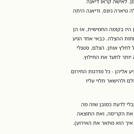
טנלי פורמן. לאישה קראו דיאנה
 קוראים לה טיארה ג׳ונס, ודיאנה היתה
הו. הן היו בקומה החמישית, אז הן
וחות ההצלה. כבאי אחד הגיע
 לחלץ אותן. הצלם, סטנלי
 יותר לתעד את החילוץ.
ע אליהן - כל מדרגות החירום
ם ולהישאר תלוי עליו
בלי לדעת כמובן שזה מה
 את הקריסה, ואת התוצאה
איך הוא מתאר את האירוע).