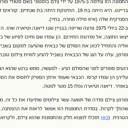
התמונה הזו צולמה ב-1975 על ידי צלם בוסטוני בשם ס
בריינט. היא היתה בת 19. התינוקת היתה בת שנתיים.
הסנדקית שלה (איזו מילה מוזרה, בחיי).
ב-22 ביולי 1975 פרצה שריפה בבניין שבו דיאנה וטיארה ש
יצאו החוצה, אל מדרגות החירום. הן עמדו שם וחיכו לסיוע של כ
אליה והתחיל לכוון את הסולם של כבאית שהגיעה למקום בשביל
פורמן, עלה על הגג של הכבאית בשביל להגיע לזווית צילום טובה
רגעים ספורים לפני שהסולם הגיע - למעשה, ממש ברגע שהוא הגי
עליהן הן עמדו קרסו. הכבאי שעמד איתן הספיק לתפוס את הסול
באוויר. דיאנה וטיארה נפלו 15 מטר למטה.
פורמן צילם סדרה של תשעה עשר צילומים שתיעדו את כל זה, מ
שהולך לקרות. בסדרת התמונות הזו אפשר לראות את ההמתנה,
הטרגית. (
כאן
תוכלו למצוא חלק מהתמונות שהוא צילם, ולקרוא 