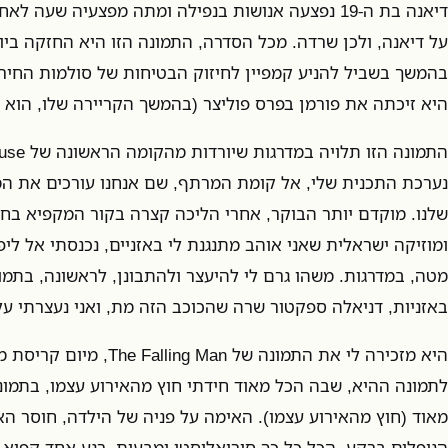
דיאנה בת ה-19 נפצעה אנושות בנפילה ומתה מפצעיה שעה
על דיאנה, ולכן שרדה. מכל הסדרה, התמונה הזו היא החזקה ביו
בהמשך בשביל להניע קמפיין לחיזוק הבטיחות של סולמות החירו
היא זיכתה את פורמן בפרס פוליצר (בהמשך הקריירה שלו, הוא ז
נערכת התכנית שלי, אל קומת המרתף, שם אנחנו עורכים את ה
שלנו. מוקדם יותר הבוקר, אחרי הליכה קצרה בקור המקפיא בחו
ומוזיקה ישראלית שאני אוהב מתנגנת לי באזניים, נכנסתי אל לי
מטה, במדרגות. משהו גרם לי להיעצר ולהתבונן, לראשונה, בתמו
באזניות, דניאלה ספקטור שרה שהכוכב הזה מת, ואני נעצרתי על
היא מזכירה לי את התמונה של an
לתמונה ההיא, שבה הכל מאוד חידתי חוץ מהאירוע עצמו, בתמונ
מאוד (חוץ מהאירוע עצמו). האימה על פניה של הילדה, חוסר הא
הנופלים ברקע. הכל כל כך סוריאליסטי ומבעית. רגע אחד קפוא ב