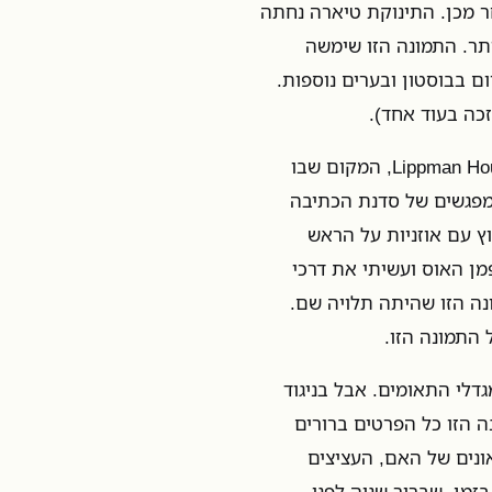
 לאחר מכן. התינוקת טיארה נחתה
תר. התמונה הזו שימשה
ם בבוסטון ובערים נוספות.
כה בעוד אחד).
התמונה הזו תלויה במדרגות שיורדות מהקומה הראשונה של Lippman House, המקום שבו
מפגשים של סדנת הכתיבה
ץ עם אוזניות על הראש
פמן האוס ועשיתי את דרכי
נה הזו שהיתה תלויה שם.
 התמונה הזו.
The Falling M, מיום קריסת מגדלי התאומים. אבל בניגוד
ה הזו כל הפרטים ברורים
ונים של האם, העציצים
זמן, שבריר שניה לפני