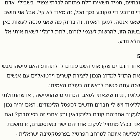
ובחיים, תמיד תשאירו דלת פתוחה לבלתי צפוי״. בשבילי, אדם
די מרובע ודי מקובע בסך הכל, זה מאוד לא קל. אבל אני חושב
שאני אנסה. למען האמת, זה בדיוק מה שאני מנסה לעשות כאן
בשנה הזו, להרשות לעצמי לזרום, לתת לרגליי לשאת אותי אל
הלא נודע.
5
אחד הדברים שקראתי השבוע גרם לי לתהות: האם מישהו גיבש
את התו״ל למדרג הנכון ליצירת קשרים וירטואליים עם אנשים
שזה עתה פגשת לראשונה בעולם האמיתי.
כלומר, נניח שיצאתי לפאב והכרתי מישהו/מישהי, או שהתחלתי
ללימוד ויש לי חברים חדשים לספסל הלימודים. האם יהיה נכון
לעקוב אחריהם קודם בלינקדאין ורק אחרי זה בפייסבוק? ואם
אני בכלל מתחיל לעקוב אחריהם ישר באינסטגרם, זו נחשבת
לפלישה איומה למרחב הפרטי? בפרפסקטיבה ישראלית -