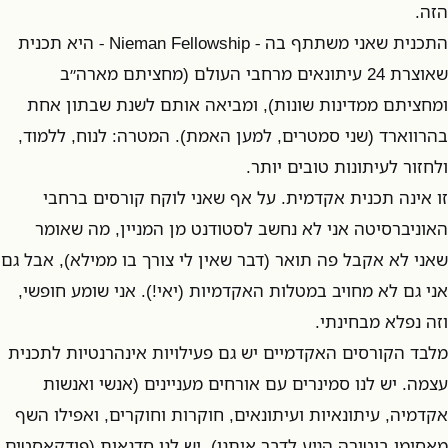
הזה.
התכנית שאני משתתף בה - Nieman Fellowship - היא תכנית
שאוצרת 24 עיתונאים מרחבי העולם (מחציתם מארה״ב
ומחציתם ממדינות שונות), ומביאה אותם לשנת שבתון אחת
בהרווארד (שני סמטרים, למען האמת). המטרה: לנוח, ללמוד,
ולחזור לעיתונות טובים יותר.
זו אינה תכנית אקדמית. על אף שאני לוקח קורסים ברחבי
האוניברסיטה אני לא נחשב לסטודנט מן המניין, מה שאומר
שאני לא אקבל פה תואר (דבר שאין לי צורך בו ממילא), אבל גם
אני גם לא מחויב במטלות האקדמיות (יאי!). אני שומע חופשי,
וזה נפלא מבחינתי.
מלבד הקורסים האקדמיים יש גם פעילויות אינהרנטיות לתכנית
עצמה. יש לנו סמינרים עם אורחים מעניינים (אנשי ואנשות
אקדמיה, עיתונאיות ועיתונאים, חוקרות וחוקרים, ואפילו השף
מאסימו בוטורה הגיע לדבר איתנו), יש לנו סדנאות (פודקאסטים,