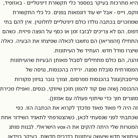
היא מתרכזת בעיקר במספר כלי תקשורת דיגיטליים - באזזפיד,
ווקס, וייס - אבל יש עוד דוגמאות בפנים. כל כלי התקשורת
שמוזכרים בכתבה נולדו כולם דיגיטליים לחלוטין. אין להם בתי
דפוס, הם לא צריכים לבזבז זמן או כסף על הפצה פיזית. כשהם
התחילו (והמריאו) הם נחשבו לכאלה שפיצחו את הבעיה. כאלה
שיצרו מודל חדש. העתיד של העיתונות.
והנה, הם כולם מתחילים לסבול מאותן הבעיות שהעיתונות
המסורתית סובלת ממנה. ירידה בהכנסות, נגיסה של
פייסבוק/גוגל בהכנסות מפרסום, וצורך גובר בגיוון מקורות
ההכנסה (שזה שם קוד להמון תוכן שיווקי, כנסים, ואפילו מכירת
מוצרים תוך כדי שיתוף פעולה עם אמזון).
זה היה לי מאוד מאוד מדכדך לקרוא את הכתבה הזו. כפי
שכתבתי לפני שנסעתי לכאן, כשהצטרפתי לתאגיד השידור אחת
המטרות שלי היתה להקים את ה-vox הישראלי. לבנות מותג
עיתונאי חדש שיעשה עיתונות בדרכים חדשות, בעיקר בוידאו,