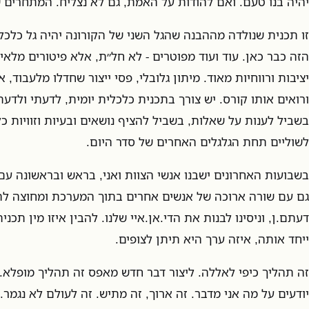
יהיה בנו טעם. ואם להודות על האמת, גם לא נצליח. המתחרים 
זו תכנית שנולדה מההבנה שהגל השני של הקורונה יהיה גל כלכל
הזה כבר כאן. עוד ועוד מפוטרים - לא חל״ת, אלא פיטורים מלאים
יציבות ורווחיות מאוד. מיתון גלובלי, פסי ייצור שחדלו מלעבוד,
ורואים אותו קורס. יש צורך בתכנית כלכלית יומית, לדעתי ולדעת
בשביל לענות על שאלות, בשביל להציף נושאים ובעיות וזוויות כ
לשוליים תחת הגלגלים האחרים של סדר היום.
בשבועות האחרונים ישבנו אנשי הצוות ואני, בראש ובראשונה עם 
גם עם שורה ארוכה של אנשים אחרים בתוך המערכת ומחוצה לה
דעתם.ן, וניסינו לבנות את הדי.אן.איי שלנו. להבין איזו מין תכנ
ייחד אותה, איזה ערך היא תיתן לצופים.
זה תהליך כיפי לאללה. ליצור דבר חדש מאפס זה תהליך מופלא.
יודעים על מה אני מדבר. זה ארוך, זה מתיש. זה לעולם לא נגמר