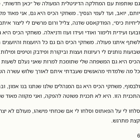
גם שותפות עם המחלקה הדיגיטלית המעולה של ״כאן חדשות״, מת
יותם, יואב, ועד לעמי הנסיך. משחקי הכיס היא גם, אני מאוד מקוו
ל״חיות כיס״, הפודקאסט שדנה, צליל ורום מרשים לי ליצור איתם
ובועז ועידית ולימור ואודי ועידו ועוז ודניאלה. משחקי הכיס הי
לשתף איתנו פעולה. משחקי הכיס הם גם כל היועצות והיועצים 
שבועות נותנים לי רעיונות ועצות וביקורת ופידבק וטיפים ומילות 
הכיס היא גם המשפחה שלי שתומכת למרות שאני נעלם לשעות א
כל מה שלמדתי מהאנשים שעבדתי איתם לאורך שלוש עשרה השנ
ולבסוף, משחקי הכיס היא גם המנהלים שלנו שנתנו בנו אמון, ו
התכנית הזו. היא לא תכנית פשוטה להפקה, ואני מקווה מאוד שנ
סלחו לי על הפאתוס וסלחו לי אם שכחתי מישהו, מעולם לא יצרת
קצת מתרגש.
6