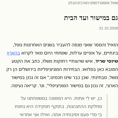
שאול אמסטרדמסקי
›
הארכיון
›
הבלוג
גם במישור ועד הבית
31.10.2008
הואיל והמסר שאני מנסה להעביר בשנים האחרונות נופל,
בינתיים, על אזניים ערלות, שמחתי היום מאד לקרוא
בהארץ
שיוסי שריד
, איש שדעותיי רחוקות משלו, כתב את הקטע
המובא כאן במלואו. הבחירות המוניציפליות בירושלים הן רק
משל, מבחינתי. שכן כבר שינו חכמינו," אם זה נכון במישור
הארצי, זה נכון גם במישור המוניציפלי", וגו'. קריאה נעימה.
כן, יש לי אחות. היא הממונה במשפחתנו על
מחלקת ההתנהגות, בתוקף תפקידה היא נוזפת
בי מדי פעם וסיבותיה אתה. ואילו אני אחראי