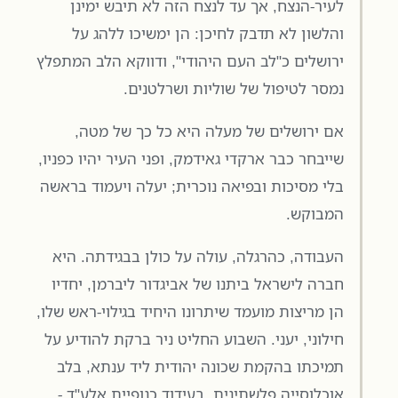
לעיר-הנצח, אך עד לנצח הזה לא תיבש ימינן
והלשון לא תדבק לחיכן: הן ימשיכו ללהג על
ירושלים כ"לב העם היהודי", ודווקא הלב המתפלץ
נמסר לטיפול של שוליות ושרלטנים.
אם ירושלים של מעלה היא כל כך של מטה,
שייבחר כבר ארקדי גאידמק, ופני העיר יהיו כפניו,
בלי מסיכות ובפיאה נוכרית; יעלה ויעמוד בראשה
המבוקש.
העבודה, כהרגלה, עולה על כולן בבגידתה. היא
חברה לישראל ביתנו של אביגדור ליברמן, יחדיו
הן מריצות מועמד שיתרונו היחיד בגילוי-ראש שלו,
חילוני, יעני. השבוע החליט ניר ברקת להודיע על
תמיכתו בהקמת שכונה יהודית ליד ענתא, בלב
אוכלוסייה פלשתינית, בעידוד כנופיית אלע"ד -