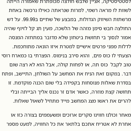
לסטטיסטיקה, אציין שלבש חולצה מכופתרת שאמורה הייתה
לשוות לו מראה רשמי, למרות שנראתה כאילו נרכשה באחת
מרשתות השיווק הגדולות, במבצע של שתיים ב99.99. על דש
החולצה חבש סימן מזהה של הלשכה, מעין תג קל לזיוף שהיה
אמור לנסוך בי תחושת ביטחון שלא מדובר במתחזה המנסה
לדלות ממני פרטים אישיים למטרת איזו הונאה מתוחכמת.
הצעתי לו כוס מים, והוא סירב בנימוס. הפצרתי בו כמארח רוסי
טוב לקבל כוס תה, או לפחות קולה, אבל הוא לא רצה שום
דבר. במקום זאת הניח את המחשב על השולחן, התיישב, ופתח
בסדרת שאלות מנוסחות בקפידה בלי שום הכנה מוקדמת. זו
תחושה קצת מוזרה, כאשר אדם זר נכנס אליך הבייתה ובלי
להרים את ראשו מצג המחשב מייד מתחיל לשאול שאלות.
מאחר וכולנו חווינו סקרים ארוכים ומשעממים בצורה כזו או
אחרת לא אטריח אתכם בלתאר את כל החוויה, למעט מספר