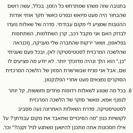
בתגובה שזה משהו שמתרחש כל הזמן. בכלל, עשה רושם
שהבחור היה מעט מיואש ובפרט כאשר חקר אותי אודות
ההטבות שמציע לי מקום עבודתי. סדרה של שאלות נועדו
לבדוק האם אני מקבל רכב, קרן השתלמות, השתתפות
בפלאפון, ושאר ירקות שהחברה שלי מעניקה, (וכנראה
שהלשכה המרכזית לסטטיסטיקה לא), ובכל פעם שעניתי
"כן," הוא הלך ונהיה מדוכדך יותר. לא יודע מה מציעים לו
שם, אבל אני מניח שבשרשרת המזון של הלשכה המרכזית
הסוקרים נמצאים מעט אחרי הפלנקטון.
בכל מה שנוגע לשאלות רדופות פחדים וחששות, קל יותר
לנפנף אמא, מאשר סוקר של הלשכה המרכזית
לסטטיסטיקה. סדרת השאלות האחרונה נעה מסביב
לקושיות כגון "מה הסיכויים שתאבד את מקום עבודתך? על
אילו חסכונות אתה מתכנן להישען משתגע לגיל זקנה?" וכו'.