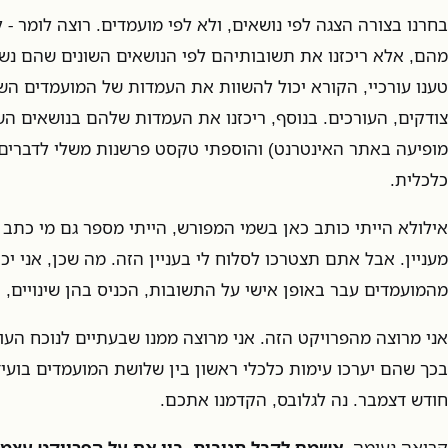
בחרנו בצורה הצגה לפי נושאים, ולא לפי מועמדים. רוצה לומר - 
מהם, אלא ריכזנו את תשובותיהם לפי הנושאים השונים שהם נשא
טענו עורכיי, הקורא יכול להשוות את העמדות של המועמדים השו
צודקים, העורכים. בנוסף, ריכזנו את העמדות שלהם בנושאים ה
מופיעה באתר האינטרנט) והוספתי טקסט פרשנות משלי לדברים.
כלכלית.
אילולא הייתי כותב כאן בשמי המפורש, הייתי מספר גם מי כתב 
מעניין. אבל אתם תצטרכו לסלוח לי בעניין הזה. מה שכן, אני י
מהמועמדים עבר באופן אישי על התשובות, הכניס בהן שינויים, 
אני מרוצה מהפרויקט הזה. אני מרוצה ממנו שבעתיים לנוכח הע
בכך שהם יערכו עימות כלכלי ראשון בין שלושת המועמדים בוע
חודש דצמבר. נה לגלובס, הקדמנו אתכם.
קריאה נעימה.
אשמח לקבל תגובות, בין אם על הפרויקט עצמו