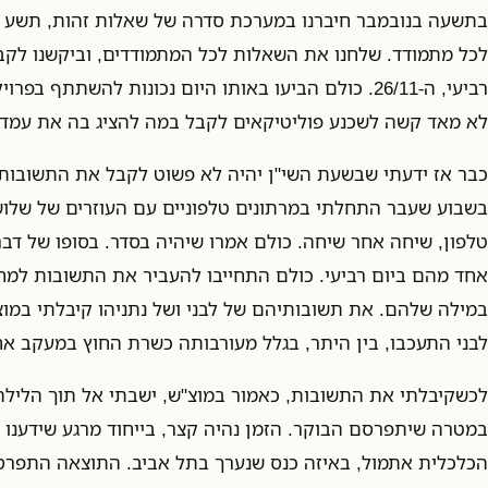
בתשעה בנובמבר חיברנו במערכת סדרה של שאלות זהות, תשע 
לכל מתמודד. שלחנו את השאלות לכל המתמודדים, וביקשנו לקב
רביעי, ה-26/11. כולם הביעו באותו היום נכונות להשתתף 
לא מאד קשה לשכנע פוליטיקאים לקבל במה להציג בה את עמדו
כבר אז ידעתי שבשעת השי"ן יהיה לא פשוט לקבל את התשובות. 
בשבוע שעבר התחלתי במרתונים טלפוניים עם העוזרים של שלוש
טלפון, שיחה אחר שיחה. כולם אמרו שיהיה בסדר. בסופו של דב
אחד מהם ביום רביעי. כולם התחייבו להעביר את התשובות למח
במילה שלהם. את תשובותיהם של לבני ושל נתניהו קיבלתי במו
לבני התעכבו, בין היתר, בגלל מעורבותה כשרת החוץ במעקב אח
לכשקיבלתי את התשובות, כאמור במוצ"ש, ישבתי אל תוך הלילה
במטרה שיתפרסם הבוקר. הזמן נהיה קצר, בייחוד מרגע שידענו ש
הכלכלית אתמול, באיזה כנס שנערך בתל אביב. התוצאה התפרס