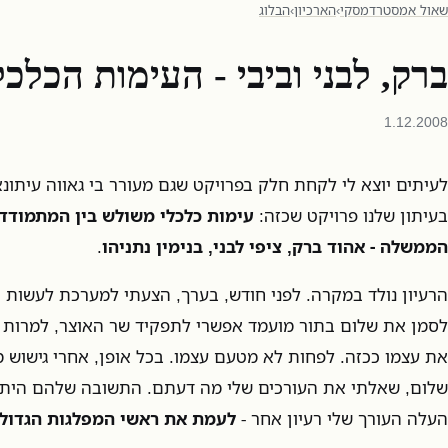
שאול אמסטרדמסקי
›
הארכיון
›
הבלוג
ברק, לבני וביבי - העימות הכלכ
1.12.2008
לעיתים יוצא לי לקחת חלק בפרויקט שגם מעורר בי גאווה עיתו
בעיתון שלנו פרויקט שכזה:
עימות כלכלי משולש בין המתמודדי
הממשלה - אהוד ברק, ציפי לבני, בנימין נתניהו
.
הרעיון נולד במקרה. לפני חודש, בערך, הצעתי למערכת לעשות 
לסמן את שלום בתור מועמד אפשרי לתפקיד שר האוצר, למרות 
את עצמו ככזה. לפחות לא מטעם עצמו. בכל אופן, אחרי גישוש מ
שלום, שאלתי את העורכים שלי מה דעתם. התשובה שלהם היתה
העלה העורך שלי רעיון אחר -
לעמת את ראשי המפלגות הגדולו