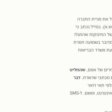
 את מניית החברה
ה (נכון לכתיבת פוסט זה המנייה ירדה ב-4.79%, ש.א). במייל נכתב כי
של התינוקות שהתגלו
מדובר בשמועה חסרת
דעת משרד הבריאות
חרים של אסם,
שהחליט
ת מכתבי שרשרת.
דבר
ות אלפי תאי דואר
אלקטרוני, ומצא את דרכו לפורומים להורים לתינוקות באינטרנט, ומשם, ל-SMS