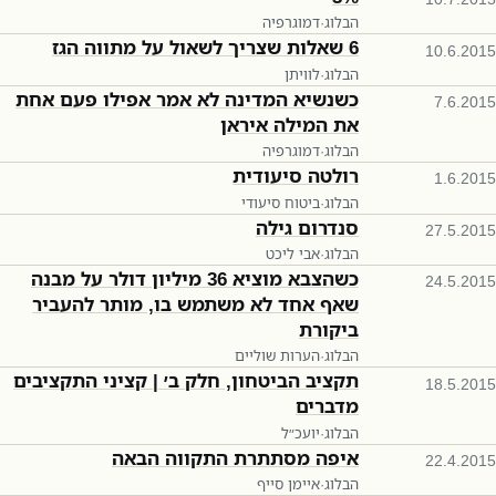
הבלוג
·
דמוגרפיה
6 שאלות שצריך לשאול על מתווה הגז
10.6.2015
הבלוג
·
לוויתן
כשנשיא המדינה לא אמר אפילו פעם אחת
7.6.2015
את המילה איראן
הבלוג
·
דמוגרפיה
רולטה סיעודית
1.6.2015
הבלוג
·
ביטוח סיעודי
סנדרום גילה
27.5.2015
הבלוג
·
אבי ליכט
כשהצבא מוציא 36 מיליון דולר על מבנה
24.5.2015
שאף אחד לא משתמש בו, מותר להעביר
ביקורת
הבלוג
·
הערות שוליים
תקציב הביטחון, חלק ב׳ | קציני התקציבים
18.5.2015
מדברים
הבלוג
·
יועכ״ל
איפה מסתתרת התקווה הבאה
22.4.2015
הבלוג
·
איימן סייף