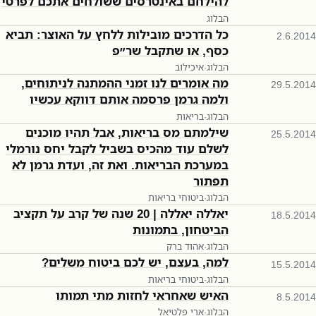
להילחם באינטרסים ששולחים אתכם לפרטי
הבלוג
כל הדרכים מובילות ללחץ על האוצר: תביא
2.6.2014
כסף, או שתקבל שר״פ
הבלוג
·
איכילוב
מה אומרים לנו זמני ההמתנה לניתוחים,
29.5.2014
ולמה גרמן פרסמה אותם דווקא עכשיו
הבלוג
·
בריאות
שילמתם מס בריאות, אבל תהיו מוכנים
25.5.2014
לשלם עוד מהכיס בשביל לקבל יחס נורמלי
במערכת הבריאות. ואת זה, ועדת גרמן לא
תפתור
הבלוג
·
ביטוחי בריאות
יאללה יאללה | 20 שנה של קרב על תקציב
18.5.2014
הביטחון, בתמונות
הבלוג
·
אהוד ברק
למה, בעצם, יש לכם ביטוח משלים?
15.5.2014
הבלוג
·
ביטוחי בריאות
האיש שאחראי לחזות מתי תמותו
8.5.2014
הבלוג
·
ארי פלטיאל