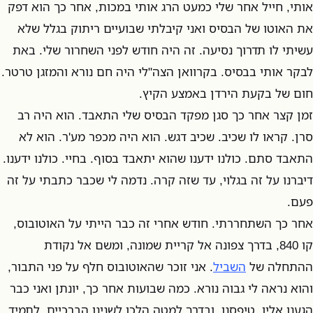
אותי, חייל אחר שלי כמעט הרג אותי במכות, אחר כך הוא דפק
את האוטו של הבסיס ואני קיבלתי שבועיים ריתוק בגלל שלא
עשיתי לו תדרוך נסיעה. זה היה חודש לפני השחרור שלי. באת
לבקר אותי בבסיס. בקרוואן הצה"לי היה חם נורא והמזגן טרטר.
חום של בקעת הירדן באמצע הקיץ.
זמן קצר אחר כך סגן מפקד הבסיס שלי התאבד. הוא היה רב
סרן. קראו לו שכיב. שכיב דגש. הוא היה מכפר מע'ר. הוא לא
התאבד סתם. כולנו ידענו שהוא יתאבד בסוף. בחיי. כולנו ידענו.
דיברנו על זה בגלוי, עד שזה קרה. נדמה לי שכבר כתבתי על זה
פעם.
אחר כך השתחררתי. חודש אחרי זה כבר הייתי על האוטובוס,
קו 840, בדרך צפונה אל קריית שמונה, ומשם אל נקודת
ההתחלה של
השביל
. אני זוכר שהאוטובוס חלף על פני התבור,
והוא נראה לי גבוה נורא. כמה שבועות אחר כך, יונתן ואני כבר
הגענו אליו, טיפסנו, ובדרך למטה הלכו לשנינו הברכיים. לתמיד.