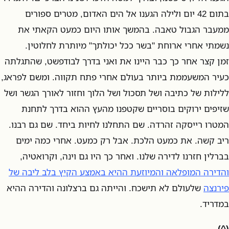
בתום 42 יום ולילה הגענו אל הים האדום, מטרים ספורים
ממעבר הגבול טאבה. בהמשך אותו היום כמעט הקאתי את
נשמתי אחרי ארוחת "בשר ככל יכולתך" מיותרת לחלוטין.
זמן קצר אחר כך כבר היינו את ואני בדרך לבודפשט, שהתגלתה
כעיר המשעממת ביותר בעולם אחרי פתח תקווה. ומשם לפראג,
ללילות של כתיבה ושל תסכול ושל הלוך וחזור לאורך הגשר ושל
שזיפים ירוקים בוסריים שקטפנו מהעץ ההוא בדרך לתחנת
המטרו רייסקה זהרדה. שם התחלנו לחיות ביחד. שם גם רבנו.
ריב קשה. את כמעט הלכת. אבל רק כמעט. אחרי כמה ימים
בברלין חזרנו לדירה שלנו. ואחר כך היו גם וינה, וקרואטיה,
והדירה המופלאה והמיוזעת ההיא באמצע הקיץ בלב ליבה של
פירנצה
שלעולם לא תישכח. והייתה גם ברצלונה והדירה ההיא
במדריד.
(^)