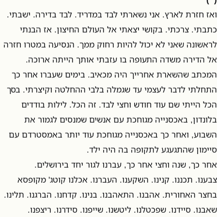
ואז חזרת לארץ. אני נשארתי לבד במדריד. לבד בדירה. ישבתי.
כתבתי. צרכתי. בקושי יצאתי אל העולם החיצון. אז הבנתי
לראשונה שאני לא יכול להיות רחוק ממך. הנסיעה במטרו חזרה
אל הדירה משדה התעופה בו עזבתי אותך הייתה ארוכה.
המכתב שהשארת אחרייך היה מכאיב. בימים שעברו אחר כך
התחלתי לדבר לעצמי עד שגמלה בלבי ההחלטה וקיצרתי. בסך
הכל הייתי שם עוד חודש וחצי לבד. זה הכל. לילות בודדים
בלונדון, באכסנייה מגוחכת עם אנשים שמנסים לגמור את
השבוע, ואחר כך באכסנייה מגוחכת עוד יותר באמסטרדם עם
סיימון שהתגעגע לתקופה בה היה ילד.
אחר כך, שנה וחצי אחר כך, עברנו לגור יחד בירושלים.
צבענו. תכננו. קנינו. השקענו. העברנו. אכלנו קוטג' מקופסא
בחצר האחורית. אהבנו. התאהבנו. בנינו. קדחנו. הברגנו. תלינו.
שאבנו. סיידנו. שפכטלנו. ליטשנו. שייפנו. סידרנו. ריצפנו.