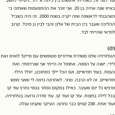
עוד לפני זה, כשהייתי איפשהו בין כיתה א' ל-ג', ניסיתי לחשב
באיזו שנה אהיה בן 20. אני זוכר את ההתפעמות שאחזה בי
כשהבנתי לראשונה שזה יקרה בשנת 2000. זה היה בשביל
ההליכה שעבר בין הבית של אלון זהבי לבין גן מיכל. קרוב
לוודאי שהייתי לבד.
(@)
הטלוויזיה שלנו משדרת שידורים מטופשים עם מייקל לואיס ואת
לידי, ישנה על הספה. אתמול זה הייתי אני שנרדמתי, ואת
כעסת. בעוד חודשיים, אם הכל יילך כמתוכנן, יוולד הילד.
חודשיים. זה לא הרבה. מוזר, לאחרונה נדמה לי שאני ממש
מרגיש כל יום שעובר. כאילו במקום נסתר בגופי נחרץ עוד קו
בכל לילה בחצות. עוד קו ועוד קו. עוד סדרה גרועה בטלוויזיה,
ועוד אחת. 236 קווים כבר נחרצו. העיקר שקנינו עגלה.