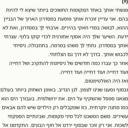
(#)
פגשתי אותך באחד המקומות החשוכים ביותר שיצא לי להיות
בהם. אני עדיין זוכרת אותך פוסעת במסדרון הארוך של הבניין
ההוא, לבושה במדי חאקי בהירים. ארבתי לך במסדרון, ואת לא
ידעת. השיער שלך היה אסוף אחורנית לכדי קוקו בלוף. עצרתי
אותך במסדרון. נתתי לך משהו במרמה, בתחבולה. ניסיתי
לכבוש אותך. בדרך לא דרך גם הצלחתי.
אחר כך עברו כמה חודשים של ניסיונות להתקרב ושל דחייה
ועוד דחייה ועוד דחייה ועוד דחייה.
ואז היה האולטימטום.
ובסוף נסענו שנינו לצפון. לגן הנדיב. באופן השחוק ביותר בעולם
מצאנו ספסל שהשקיף על הים. את ירושלמית. בעבורך הים הוא
כמו מתנה יוקרתית. כזו שמקבלים רק הילדים שיש להם אבאים
עשירים. משם המשכנו לכל מיני מקומות, שבינתיים הספקתי
לשכוח. אני רק זוכר שבסוף ירדנו אל חוף הבונים. התקדמנו אל