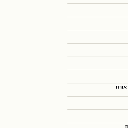
אורח
ם