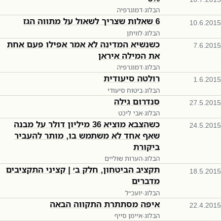
הבלוג
·
דמוגרפיה
6 שאלות שצריך לשאול על מתווה הגז
10.6.2015
הבלוג
·
לוויתן
כשנשיא המדינה לא אמר אפילו פעם אחת
7.6.2015
את המילה איראן
הבלוג
·
דמוגרפיה
רולטה סיעודית
1.6.2015
הבלוג
·
ביטוח סיעודי
סנדרום גילה
27.5.2015
הבלוג
·
אבי ליכט
כשהצבא מוציא 36 מיליון דולר על מבנה
24.5.2015
שאף אחד לא משתמש בו, מותר להעביר
ביקורת
הבלוג
·
הערות שוליים
תקציב הביטחון, חלק ב׳ | קציני התקציבים
18.5.2015
מדברים
הבלוג
·
יועכ״ל
איפה מסתתרת התקווה הבאה
22.4.2015
הבלוג
·
איימן סייף