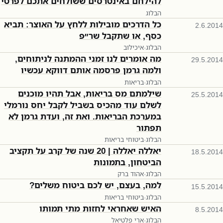
להילחם באינטרסים ששולחים אתכם לפרטי
הבלוג
כל הדרכים מובילות ללחץ על האוצר: תביא
2.6.2014
כסף, או שתקבל שר״פ
הבלוג
·
איכילוב
מה אומרים לנו זמני ההמתנה לניתוחים,
29.5.2014
ולמה גרמן פרסמה אותם דווקא עכשיו
הבלוג
·
בריאות
שילמתם מס בריאות, אבל תהיו מוכנים
25.5.2014
לשלם עוד מהכיס בשביל לקבל יחס נורמלי
במערכת הבריאות. ואת זה, ועדת גרמן לא
תפתור
הבלוג
·
ביטוחי בריאות
יאללה יאללה | 20 שנה של קרב על תקציב
18.5.2014
הביטחון, בתמונות
הבלוג
·
אהוד ברק
למה, בעצם, יש לכם ביטוח משלים?
15.5.2014
הבלוג
·
ביטוחי בריאות
האיש שאחראי לחזות מתי תמותו
8.5.2014
הבלוג
·
ארי פלטיאל