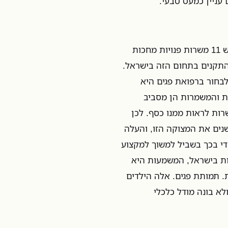
 עניין כמעט טבעי.
השבוע קראתי ידיעה מזעזעת במעריב. על פי הידיעה, בישראל יש 11 משרות פנויות מחכות
 בתחום רפואת הפגים. אלה הם 10% מכלל התקנים בתחום הזה בישראל.
בחור ברפואת פגים היא
ת והמשמרות הן מסביב
רות לראות ממנו כסף. לכן
נים את המצוקה הזו, והעלה
א מפתיע, לא היה די בכך בשביל למשוך למקצוע
גיות בישראל, המשמעות היא
. תמותת פגים. אלה הילדים
לא בונה מודל כלכלי