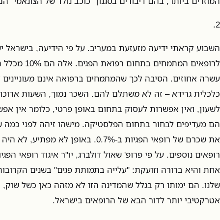
המוזרים ביותר, בהם דיבורים בסגנון "כוכב נולד של הצונאמי" הם
2.
לרופאים המתמחים
עשרה אחוזים. הסיבה לכך שהמתמחים ברפואה אינם מעוניינים ל
כלכלית גרידא – זה לא משתלם להם. השכר נמוך, השעות ארוכו
לשעון, ואין אפשרות לעסוק בתחום באופן פרטי, כלומר אין אפש
הם מעדיפים לבחור בתחום הפלסטיקה. מישהו זיהה לפני כמה ש
את שכרם של רופאי הפגיות ב-0.7%. באופן ל
רופאים נוספים. על פי פרופ' שאול דולברג, יו"ר איגוד רופאי הפ
אחת והיא ברורה וזועקת: "עלייה בתמותת פגים" בשנים הקרובות
שלנו. הם ימותו רק בגלל שהמדינה הזו לא מזהה כאן כשל שוק, ו
אטרקטיבי יותר לדור הבא של הרופאים בישראל.