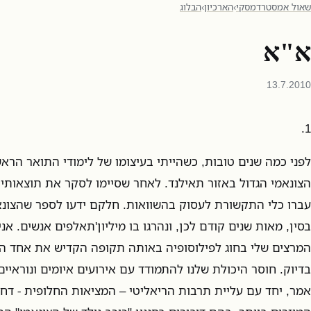
שאול אמסטרדמסקי
›
הארכיון
›
הבלוג
א"א
13.7.2010
1.
לפני כמה שנים טובות, כשהייתי בעיצומו של לימודי התואר הראש
הצונאמי הגדול באזור תאילנד. לאחר שסיימו לסקר את תוצאותיו
עברו כלי התקשורת לעסוק בהשוואות. חלקם ידעו לספר שהצונאמ
בסין, מאות שנים קודם לכן, ונהרגו בו מיליון'תאלפים אנשים. אנ
המרצים שלי בחוג לפילוסופיה באותה תקופה הקדיש את אחד הש
בדיוק. חוסר היכולת שלנו להתמודד עם אירועים איומים ונוראי
אמר, יחד עם עליית תרבות הריאליטי – המציאות החלופית - דח