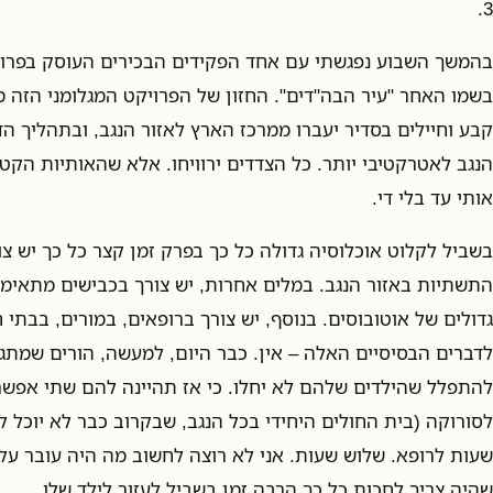
3.
בהמשך השבוע נפגשתי עם אחד הפקידים הבכירים העוסק בפרויקט
בשמו האחר "עיר הבה"דים". החזון של הפרויקט המגלומני הזה 
קבע וחיילים בסדיר יעברו ממרכז הארץ לאזור הנגב, ובתהליך ה
הנגב לאטרקטיבי יותר. כל הצדדים ירוויחו. אלא שהאותיות הקט
אותי עד בלי די.
בשביל לקלוט אוכלוסיה גדולה כל כך בפרק זמן קצר כל כך יש צ
התשתיות באזור הנגב. במלים אחרות, יש צורך בכבישים מתאימי
גדולים של אוטובוסים. בנוסף, יש צורך ברופאים, במורים, בבתי
לדברים הבסיסיים האלה – אין. כבר היום, למעשה, הורים שמתג
להתפלל שהילדים שלהם לא יחלו. כי אז תהיינה להם שתי אפשרו
לסורוקה (בית החולים היחידי בכל הנגב, שבקרוב כבר לא יוכל 
שעות לרופא. שלוש שעות. אני לא רוצה לחשוב מה היה עובר על
שהיה צריך לחכות כל כך הרבה זמן בשביל לעזור לילד שלו.