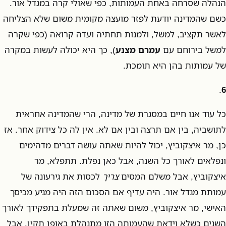
הנהלה שסרחה באחת העמותות, כפי שאולי קרה במגדל אור.
כשם שהמדינה יודעת לפזר מועצה מקומית משום שלא הצליחה
לאשר תקציב, למשל, ולמנות תחתיה ועדה קרואה (כפי שקרה
למשל בירוחם עם
עמרם מצנע
), כך היא יכולה לעשות במקרה
של עמותות בהן היא תומכת.
.
6
כל עוד אנו חיים במסגרת של מדינה, הרי שהמדינה אחראית
לתושביה, בין אם תרצה ובין אם לא. אין לה כל צידוק אחר. אז
כן, מר איצקוביץ, יכול להיות שאתה עושה דברים מדהימים
ונפלאים לאורך כל השנה, אבל כאן נפלת. תתפלא, מר
איצקוביץ, אבל משלם המסים
צריך
לכסות את גירעונה של
עמותת מגדל אור. היה עדיף אם הסכום הזה היה מגיע מכיסך
האישי, מר איצקוביץ, משום שאתה זה שמעלת בתפקידך לאורך
השנים כשלא וידאת שהעמותה הזו מתנהלת באופן תקין. אבל