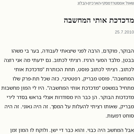
שאול אמסטרדמסקי
›
הארכיון
›
הבלוג
מדכדכת אותי המחשבה
25.7.2010
הבוקר, מוקדם, הרבה לפני שיצאתי לעבודה, בער בי משהו
בבטן, מלבד המעי הרגיז. רציתי לכתוב. גם ידעתי מה אני רוצה
לכתוב. רציתי לכתוב פוסט, תחת הכותרת "מדכדכת אותי
המחשבה". פוסט מבריק, רפטטיבי, כזה שכל תת-פרק שלו
מתחיל במשפט "מדכדכת אותי המחשבה". היו לי המון מחשבות
מדכדכות הבוקר. הן כבר היו מסודרות אצלי בראש בסדר לירי
מבריק, שאותו רציתי להעלות על המסך. זה היה גאוני. זה היה
סוחט דמעות.
אבל המחשב היה כבוי. והוא כבר די ישן. ולוקח לו המון זמן