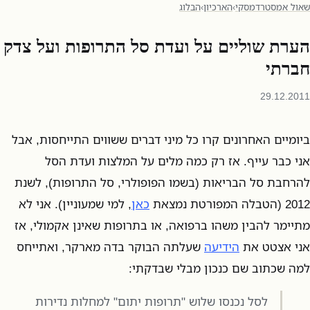
שאול אמסטרדמסקי
›
הארכיון
›
הבלוג
הערת שוליים על ועדת סל התרופות ועל צדק
חברתי
29.12.2011
ביומיים האחרונים קרו כל מיני דברים ששווים התייחסות, אבל
אני כבר עייף. אז רק כמה מלים על המלצות ועדת הסל
להרחבת סל הבריאות (בשמו הפופולרי, סל התרופות), לשנת
2012 (הטבלה המפורטת נמצאת
כאן
, למי שמעוניין). אני לא
מתיימר להבין משהו ברפואה, או בתרופות שאינן אקמולי, אז
אני אצטט את
הידיעה
שעלתה הבוקר בדה מארקר, ואתייחס
למה שכתוב שם כנכון מבלי שבדקתי:
לסל נכנסו שלוש "תרופות יתום" למחלות נדירות