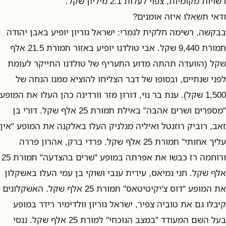
רשויות מקומיות, צפוי לעלות 2.1 מיליון שקל.
ודאי תשאלו איזה אומנים?
בבקשה, רשימה חלקית לגמרי: ישראל גוריון יופיע באבן יהודה
תמורת 9,440 שקל. אבי טולדנו יופיע באזור תמורת 21.5 אלף
שקל (הוועדה תהתה מדוע התעריף של טולדנו התייקר לעומת
לפני שנתיים, ובסופו של דבר הצליחו להוציא ממנו הנחה של
1,500 שקל). ענת בר נוי, דורון מזר וורדינה כהן העלו את המופע
"מספרים ושרים אהבה" באילת תמורת 25 אלף שקל. דורי בן
זאב, רוביק רוזנטל ואיליה מגלניק העלו באלקנה את המופע "אין
עליך אחותי" תמורת 25 אלף שקל. פרדי ברק, אהרון פררה
ורוחמה רז כבשו את אפרתה במופע "שרים בהצדעה" תמורת 25
אלף שקל. חני נמיאס, עירית ענבי ושוקי בן עמי העלו באשקלון
את המופע "דוס צ'יקיטיטאס" תמורת 25 אלף שקל. האשקלונים
קיבלו גם את טוביה צפיר, ישראל גוריון וולדימיר רידר במופע
בעל השם המעודד "במצב הנוכחי" למורת 25 אלף שקל. ננסי