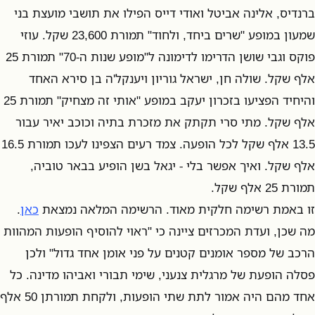
ברנדיס, אלינה אביטל ואודי דייס הפילו את תושבי מועצת בני
שמעון במופע "שרים ביחד, ולחוד" תמורת 23,600 שקל. עוזי
פוקס וגבי שושן הדרימו לדימונה ל"מופע שנות ה-70" תמורת 25
אלף שקל. שולה חן, ישראל גוריון ויענקל'ה בן סירא האחד
והיחיד הפציעו בזכרון יעקב במופע "אותי זה מצחיק" תמורת 25
אלף שקל. מתי סרי תקתק את מזכרת בתיה וכוכב יאיר עבור
13.5 אלף שקל לכל הופעה. צמד רעים הצפינו לעכו תמורת 16.5
אלף שקל. ואיך אפשר בלי - יגאל בשן הופיע בבאר טוביה,
תמורת 25 אלף שקל.
זו באמת רשימה חלקית מאוד. הרשימה המלאה נמצאת
כאן
.
מה שכן, ועדת המכרזים ציינה כי "ראוי להוסיף הופעות המהוות
הרכב של מספר אומנים קטנים על פני אומן אחד גדול" ולכן
פסלה הופעת של מרגלית צנעני, שימי תבורי ואביהו מדינה. כל
אחד מהם היה אמור לתת שתי הופעות, ולקחת תמורתן 50 אלף