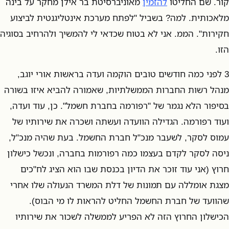
קור. שם החליטו
להזמין
מאוניברסיטת בר אילן מחקר על בינה
מלאכותית. למה? בשביל "לפתח מערכת אינטליגנטית לביצוע
חקירות". הממ. אני לא בטוח שכדאי לי להמשיך ולהרחיב בסוגיה
הזו.
3 לפני כמה חודשים טובים הוקמה ועדה בראשות אורי יוגב,
מנהל רשות החברות הממשלתיות, שאמורה להביא איזו בשורה
בסיפור הלא נגמר של "רפורמה בחברת חשמל". כן, עוד ועדה,
ועוד רפורמה. הגדילה הוועדה ועשתה ושכרה את שירותיו של
עמוס לסקר, לשעבר מנכ"ל חברת החשמל. בעת שהיה מנכ"ל,
ניסה לסקר לקדם בעצמו כמה רפורמות בחברה, ונכשל כישלון
חרוץ (אני עוד זוכר את הדיון בכנסת שבו הוא הציג לח"כים
מצגת אומללה עם תמונות של דלת המשרד הנעולה שלו אחרי
שהוועד של חברת החשמל החליט להראות לו מי הבוס).
הכישלון החרוץ הזה לא הפריע לממשלה לשכור את שירותיו