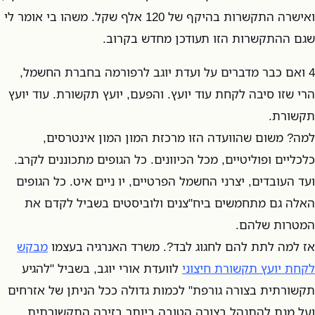
ואישרה התקשרות בהיקף של 120 אלף שקל. משהו בי אומר לי
שגם ההתקשרות הזו תעודכן מחדש בקרוב.
4 ואם כבר מדברים על ועדת יוגב לרפורמה בחברת החשמל,
הרי שזו סיבה לקחת עוד יועץ. והפעם, יועץ תקשורת. עוד יועץ
תקשורת.
למה? משום שהוועדה הזו מרכזת המון המון אינטרסים,
כלכליים ופוליטיים, מכל הכיוונים. כל הגופים מתכוננים לקרב.
ועד העובדים, יצרני החשמל הפרטיים, יו ניים איט. כל הגופים
האלה גם מתחמשים ביח"צנים ולוביסטים בשביל לקדם את
המטרות שלהם.
אז למה לתת להם לחגוג לבד?. משרד האנרגיה בעצמו
מבקש
לקחת יועץ תקשורת חיצוני
לוועדת אורי יוגב, בשביל "להגיע
תקשורתית בצורה גורפת" לכמות גדולה ככל הניתן של אזרחים
ועל מנת להתנהל בצורה הטובה ביותר בזירה התקשורתית,