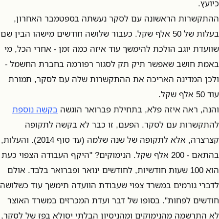
כיועץ.
ההתקשרות הראשונה עם לסקר נעשתה בספטמבר האחרון,
בעלות של 50 אלף שקל. כעבור שלושה חודשים מישהו הבין שם
שוועדת יוגב הולכת להימשך עוד איזה כמה זמן - אחרי הכל, מי
באמת חושב שאפשר תיק תק לסגור רפורמה בחברת החשמל -
ולכן המדינה האריכה את ההתקשרות שלה עם לסקר, תמורת
עוד 50 אלף שקל.
והנה, ראה איזה פלא, בתחילת פברואר הוגשה
בקשה נוספת
להתקשרות עם לסקר. הפעם, זו כבר לא בקשה לתקופה
קצרצרה, אלא לתקופה של שנה שלמה (עד סוף 2014). והעלות,
בהתאם - 200 אלף שקל. הנימוקים? "היקף העבודה הצפוי כעת
הוא 100 שעות חודשיות, לחודשים ינואר ופברואר בלבד. אולם
לדברי גורמים במשרד צפוי שעבודת הוועדה תימשך עוד כשלושה
חודשים לפחות". בסופו של דבר ועדת המכרזים במשרד האוצר
לא התרשמה מהנימוקים ומהניסיון הבלתי יסולא בפז של לסקר,