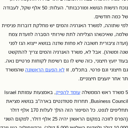
נוכח רגישות הנושא ומורכבותו". העלות: 50 אלף שקל, לעבודה
של כמה חודשים.
למי שתוהה, למשרד האנרגיה והמים יש מחלקת דוברות פנימית
שלמה, שאיכשהו הצליחה לתת שירותי הסברה לוועדת צמח
(ועדה ציבורית חשובה לא פחות שדנה בנושא ייצוא הגז לפני
שנה ומשהו). אבל לא, משרד האנרגיה והמים צריך להתקשט
בעוד יועץ חיצוני, כזה שיש לו גם רשימת לקוחות פרטיים נאה.
גם חיצוני וגם פרטי. בתכל'ס, זו
לא הפעם הראשונה
שהמשרד
תר אחר יועצים חיצוניים.
5 משרד ראש הממשלה
עומד להפיק
, באמצעות עמותת Israel
Business Council, תחרות סטודנטים בארה"ב בנושא מציאת
תחליפים לנפט. כל הסיפור הזה הולך לעלות 170 אלף דולר
(הפרס לזוכה במקום הראשון יהיה 25 אלף דולר, למקום השני
10,000 דולר ולמקום השלישי 5,000 דולר), והקונסוליה בניו יורק