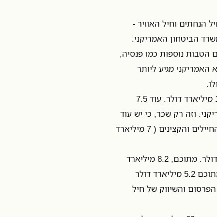
ל הנחתים וחיל האוויר -
אזרחים שעובדים במשרד הביטחון האמריקני.
 מיליארד דולר. יחד עם הטבות נוספות כמו פנסיה,
 האמריקני מגיע ליותר
עלות שכר הבסיס של חיילי צבא היבשה, למשל, תגיע השנה ל-14 מיליארד דולר. עוד 7.5
ני. וזה רק שכר, כי יש עוד
כסף שיוצא על פנסיות (6 מיליארד דולר) ועל מגורים למשפחות החיילים והקצינים ( 7 מיליארד
עלות התפעול של חיל האוויר האמריקני עומדת על 45 מיליארד דולר. מתוכם, 8.2 מיליארד
דולר הוקדשו לכל מה שקשור לשינוע אווירי של כוחות צבאיים, מתוכם 5.2 מיליארד דולר
הפרסום והשיווק של חיל