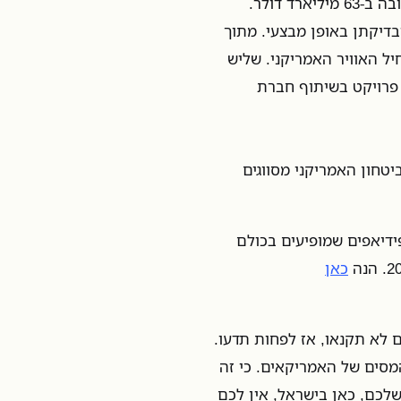
תקציב המחקר והפיתוח של הצבא האמריקני יסתכם בשנה הקרובה ב-63 מיליארד דולר.
ות ובדיקתן באופן מבצעי. מתוך
יקטים של חיל האוויר האמריקני. שליש
 שהוא פרויקט בשיתוף חברת
הנרחב הזה, עדיין 12% מתקציב הביטחון האמריקני מסווגים
ידיאפים שמופיעים בכולם
כאן
לא תקנאו, אז לפחות תדעו.
מסים של האמריקאים. כי זה
לכם, כאן בישראל, אין לכם