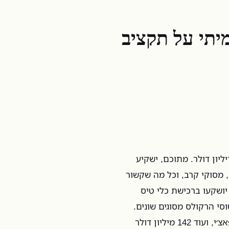
מיתי על תקציב
יון דולר. מתוכם, ישקיע
סי קרב, מסוקי קרב, וכל מה שקשור
הסכום הזה, 15 מיליארד דולר יושקעו ברכישת כלי טיס
כם, 1.7 מיליארד דולר יושקעו בחידוש ושדרוג 16 מטוסי הרקולס מסוגים שונים.
עוד 760 מיליון דולר יושקעו בשדרוגם וחידושים של 42 מסוקי אפאצ׳י, ועוד 142 מיליון דולר