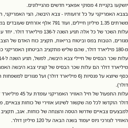
יושקעו בקניית 4 מסוקי אפאצ׳י חדשים מהניילונים.
בצבא האמריקני על כל זרועותיו - צבא היבשה, הצי האמריקני, חי
משרתים 1.35 מיליון חיילים, ועוד 791 אלף 
עלות השכר של כל אלה תגיע השנה ל-136
מגורים, הטבות במס וביטוח בריאות, תקציב כוח האדם של הצבא
מ-180 מיליארד דולר, שהם שליש מתקציב הביטחון האמריקני כולו.
מיליארד דולר הם עלות שכר הבסיס של קציני צבא היבשה האמריק
דולר).
למבצעים צבאיים שדרשו הטסה והצנחה של כוחות. אגב, תקציב 
האוויר לצורכי גיוס יעמוד בשנה הבאה על 120 מיליון דולר.