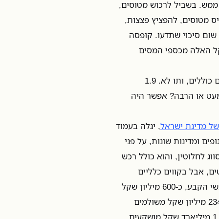
ממש. בשביל לרכוש מטוסים,
ס מטוסים, להפציץ פצצות,
קים? אין שום סיכוי שתדעו. קופסה
אלה שממנו את ה-15 מיליארד שקל האלה מכספי המסים
וכך זה ממשיך. הדוח השנתי של אגף החשב הכללי חושף מספרים כוללים, ותו לא. 1.9
עט או הרבה? אפשר היה
של מדינת ישראל
, יגלה בעמוד
וני מגופים ומדינות שונות, על פני
ה - 19 מיליארד שקל - מסווג לחלוטין, והוא כולל רכש
 - אמנם מפורטים, אבל בקווים כלליים
ביותר. למשל, 380 מיליון שקל הושקעו ברכישת רכבי ליסינג לאנשי הקבע, כ-600 מיליון שקל
משולמים לתעשייה האווירית לצורך תחזוקה של מטוסי תובלה, 234 מיליון שקל משולמים
לחברת אלביט לפיתוח סימולטור של מטוסים מסוג ברק ורעם, 1.4 מיליארד שקל מושקעים