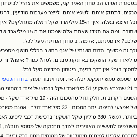
במסגרת הסיוע הביטחון האמריקני, משמשים את צה״ל לביטחון 
טנקים, לתחזק אותם, לשפץ אותם, לייצר מערכות מודיעין, להטי
וכל היוצא באלה. איך ה-15 מיליארד שקל האלה מתחל
שחורה. ומה אם תגידו שאתם 
שלכם? אז ממנתם, אז מה. ביטחון המדינה מעל לכל.
מיליארד שקל הושקעו באחזקת מבנים. למה? כמה? איפה? זה מ
לחסוך בזה? אין דרך לדעת, ביטחון המדינה מעל לכל.
מי שממש ממש יתעקש, יכלה את זמנו וינבור עמוק
בדוח הכספי 
ד-21 שהצבא השקיע 51 מיליארד שקל ברכש של ציוד ביטח
השנים הקרובות. חלק גדול מהסכום הז
של אמצעי לחימה. יתר הסכום - 32 מיליארד דולר