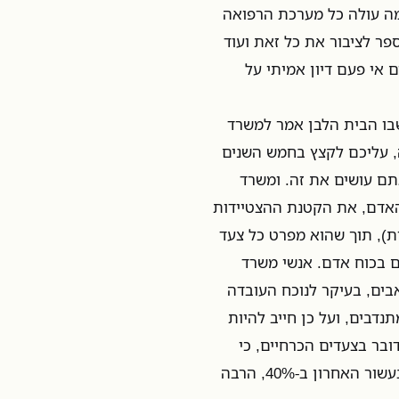
מה עולה כל מערכת הרפואה
פר לציבור את כל זאת ועוד
 אי פעם דיון אמיתי על
שבו הבית הלבן אמר למשרד
, עליכם לקצץ בחמש השנים
או לי איך אתם עושים את זה. ומשרד
האדם, את הקטנת ההצטיידות
), תוך שהוא מפרט כל צעד
ם בכוח אדם. אנשי משרד
בים, בעיקר לנוכח העובדה
י אינו צבא חובה אלא צבא שבנוי ב-100% על מתנדבים, ועל כן חייב להיות
בר בצעדים הכרחיים, כי
תקציב כוח האדם מגיע כבר ליותר משליש מכלל התקציב, וגדל בעשור האחרון ב-40%, הרבה