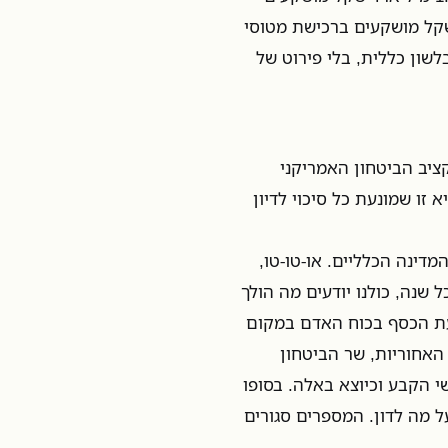
לה מסוגים שונים, ועוד 9.5 מיליארד שקל מושקעים ברכישת מטוסי
 כתובים בלשון כללית, בלי פירוט של
ציב הביטחון האמריקני
זו שמונעת כל סיכוי לדיון
מדינה הכלליים. או-טו-טו,
 שנה, כולנו יודעים מה הולך
עת הכסף בכוח האדם במקום
 האחוריות, שר הביטחון
שי הקבע וכיוצא באלה. בסופו
על מה לדון. המספרים סגורים