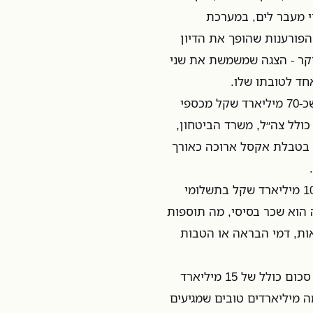
 מעבר לים, במערכת
הפורענות שהופך את הדיון
עיקר - הצגה שמשמשת את שני
ד לטובתו שלו.
שכן היום, כל מה שאתם יכולים לדעת על תקציב הביטחון הוא שכ-70 מיליארד שקל מכספי
ולל צה״ל, משרד הביטחון,
ע בטבלת אקסל ארוכה כאורך
מהטבלה הזו אפשר ללמוד, למשל, שבשנת 2013 הוציא צה״ל 10.5 מיליארד שקל בתשלומי
הוא שכר בסיסי, מה תוספות
צאות, דמי הבראה או הטבות
או, למשל, אפשר ללמוד מהטבלה הזו שצה״ל הוציא בשנת 2013 סכום כולל של 15 מיליארד
ה מיליארדים טובים שמגיעים