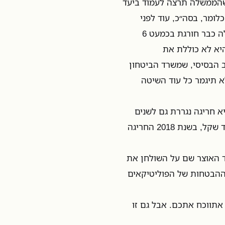
יליארד שקל, בהנחה שהממשלה תרצה לעמוד ביעד
ומר, בסה״כ, עוד לפני
שקרה משהו, מלחמה או רעידת אדמה או השד יודע מה, הממשלה כבר חורגת בכמעט 6
פטימית, כי היא לא כוללת את
ביטחון בשנת 2015 מעבר לתקציב הבסיסי, שמשרד הביטחון
 הרי לעולם לא תיגמר כל עוד השיטה
א חריגה נגררת גם לשנים
שלאחר מכן. בשנת 2017 מדובר על חריגה כוללת של 12 מיליארד שקל, בשנת 2018 החריגה
ד האוצר שם על השולחן את
 ההבטחות של הפוליטיקאים
אתווכח אתכם. אבל גם זו