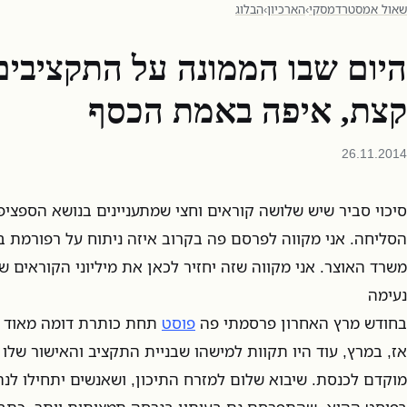
שאול אמסטרדמסקי
›
הארכיון
›
הבלוג
היום שבו הממונה על התקציבים
קצת, איפה באמת הכסף
26.11.2014
סיכוי סביר שיש שלושה קוראים וחצי שמתעניינים בנושא הספצי
הסליחה. אני מקווה לפרסם פה בקרוב איזה ניתוח על רפורמת 
משרד האוצר. אני מקווה שזה יחזיר לכאן את מיליוני הקוראים ש
נעימה
בחודש מרץ האחרון פרסמתי פה
פוסט
תחת כותרת דומה מאוד ל
אז, במרץ, עוד היו תקוות למישהו שבניית התקציב והאישור שלו 
מוקדם לכנסת. שיבוא שלום למזרח התיכון, ושאנשים יתחילו לנה