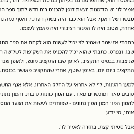
בפוסט ההוא, שהתפרסם גם בעיתון בגרסה תמציתית יותר, כתב
אמיר לוי יש הזדמנות יוצאת דופן להכניס רוח חדש לתוך ספר הת
מבשרו של האגף, אבל הוא כבר היה בשוק הפרטי, ואסף כמה נו
אחרת, שטוב היה לו המגזר הציבורי היה מאמץ לעצמו.
כתבתי אז שמה שאמיר לוי יכול לעשות הוא לקחת את ספר התק
שבו. ובפרט, כתבתי שהוא יכול להכניס את השקיפות לשלושה רב
שניצבות בבסיס התקציב, לאופן שבו התקציב מוגש, ולאופן שבו
התקציב ביום יום, באופן שוטף, אחרי שהתקציב מאושר בכנסת.
למען ההגינות, לוי לא אחראי על החלק האחרון, אלא אגף החשב
טובים מאוד ומוכשרים מאוד, עם המון כוונות טובות, והמון נתונים 
להמון המון המון המון נתונים - שפוחדים לעשות את הצעד הנוסף
אותו, מי יודע.
אבל סטיתי קצת. בחזרה לאמיר לוי.