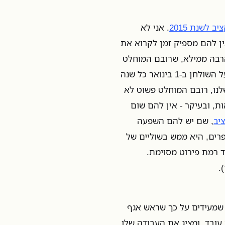
 לשנת 2015
. אני לא
ן להם מספיק זמן לקרוא את
הרבה ממילא, שרובם המוחלט
לא היו פותחים את ספר התקציב גם אם היו מניחים להם אותו על השולחן ב-1 בינואר כל שנה
לנו, רובם המוחלט פשוט לא
ת, ובעיקר - אין להם שום
יב
, שם יש להם השפעה
רים, היא ממש בשוליים של
 רמת פירוט מסוימת.
.
 שמעידים על כך שראש אגף
ובד, ומציג את העבודה שלו