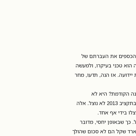
 הכספים את העברתם של
תקציב 2013 לתקציב 2014. הצעד הזה הוא טכני בעיקרו, ולמעשה
ידועה. אז הנה, תדעו, מחר
ר מהשנה הקודמת? היא לא
הסתיימה כבר מזמן? האמת שהיא כן, אבל חלק מהכסף ששכב בתקציב 2013 לא נוצל. אלה
לו בידי אף אחד.
ה היה יותר מ-300 מיליארד שקל. כך שבאופן יחסי, מדובר
יארד שקל הם לא סכום שהולך