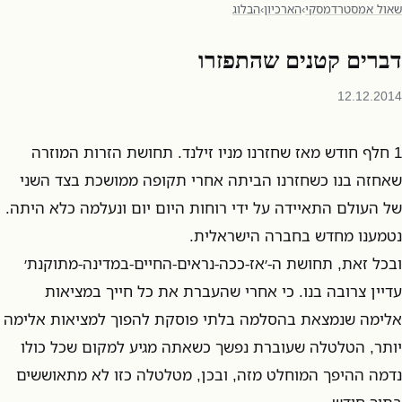
שאול אמסטרדמסקי
›
הארכיון
›
הבלוג
דברים קטנים שהתפזרו
12.12.2014
1 חלף חודש מאז שחזרנו מניו זילנד. תחושת הזרות המוזרה
שאחזה בנו כשחזרנו הביתה אחרי תקופה ממושכת בצד השני
של העולם התאיידה על ידי רוחות היום יום ונעלמה כלא היתה.
נטמענו מחדש בחברה הישראלית.
ובכל זאת, תחושת ה-׳אז-ככה-נראים-החיים-במדינה-מתוקנת׳
עדיין צרובה בנו. כי אחרי שהעברת את כל חייך במציאות
אלימה שנמצאת בהסלמה בלתי פוסקת להפוך למציאות אלימה
יותר, הטלטלה שעוברת נפשך כשאתה מגיע למקום שכל כולו
נדמה ההיפך המוחלט מזה, ובכן, מטלטלה כזו לא מתאוששים